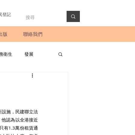
民登記
出版
聯絡我們
務衛生
發展
政預算案
圓桌會議
法會
新聞稿
所設施，民建聯立法
，他認為以全港接近
只有1.3萬份租賃通