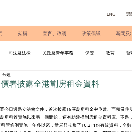
ENG
選
們
架構
宣言、政綱
政策倡議
新聞及
司法及法律
民政及青年事務
保安
教育
醫
1 分鐘
庭
婦女
少數族裔
青年民建聯
施政報告
財
估價署披露全港劏房租金資料
書
調查
新冠肺炎
選舉
義工
民生
立
署今日透過立法會文件，首次披露18區劏房租金中位數、面積及住
是劏房租管實施以來另一個開始，這有助建構劏房租金資料庫。不過
租管條例實施一年多以來，當局只收集了10,211份有效資料，全數