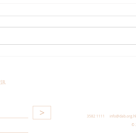
「幸福北都系列——打造北都
20
宜居空間」圓桌會議
個捉
資訊
>
3582 1111
info@dab.org.h
© 