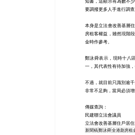
知書，這顯示有為數不
要調撥更多人手進行調查
本身是立法會改善基層
房租客權益，雖然現階
金時作參考。
鄭泳舜表示，現時十八
一，其代表性有待加強，
不過，就目前只識別逾千
非常不足夠，當局必須增
傳媒查詢：
民建聯立法會議員
立法會改善基層住戶居住環
新聞稿
鄭泳舜
全港劏房租