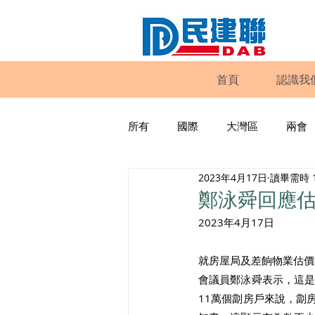
首頁
認識我
所有
國際
大灣區
兩會
2023年4月17日
讀畢需時 
動物權益
工商專業
家
鄭泳舜回應
2023年4月17日
政策倡議
民建聯報告及建議
就房屋局及差餉物業估價
會議員鄭泳舜表示，這
暴力
議會監察
區議會
11萬個劏房戶來說，劏房