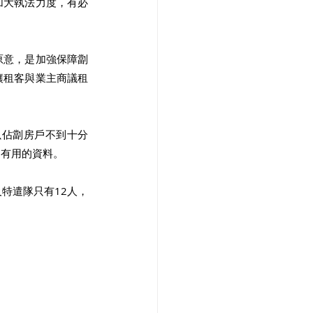
加大執法力度，有必
原意，是加強保障劏
讓租客與業主商議租
只佔劏房戶不到十分
是有用的資料。
特遣隊只有12人，