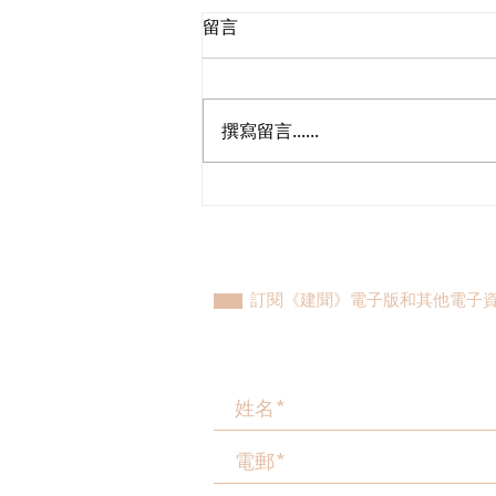
留言
撰寫留言......
植潔鈴與港島東團隊與發展局
及水務署會晤，跟進港島東大
範圍停水後續工作初見成果
訂閱《建聞》電子版和其他電子