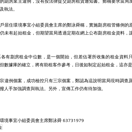
少的劏房業主違例，沒有按法律提交劏房租賃通知書。鄭稱要求當局
及執法。
住戶居住環境事宜小組委員會主席的鄭泳舜稱，實施劏房租管條例的
段仍未有起始租金，但期望當局透過定期在網上公布劏房租金資料，
區各有劏房租金中位數，是一個開始，但差估署所收集的租金資料
但數據庫的確立，將有助租客作參考，日後如制定起始租金，這亦
宗違例個案，成功檢控只有三宗個案，鄭認為這說明當局現時調查及
撥人手加強調查與執法。另外，宣傳工作仍有待加強。
境事宜小組委員會主席鄭泳舜 63731979
金