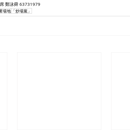
鄭泳舜 63731979
署場地
「炒場黨」