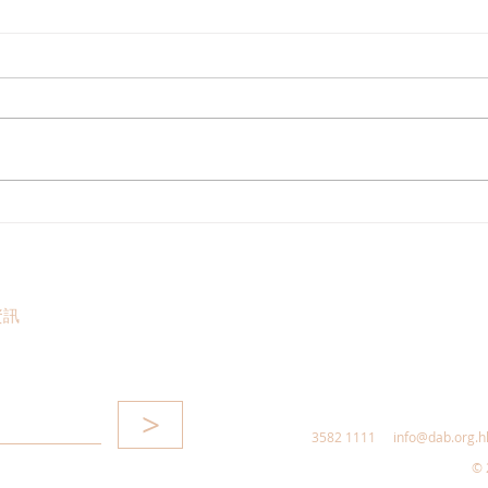
走進蔚來、國盾量子與科大訊
鄭泳
飛，港區人大代表團深入合肥
察，
調研科創成果
區消
惠，
資訊
>
3582 1111
info@dab.org.h
© 