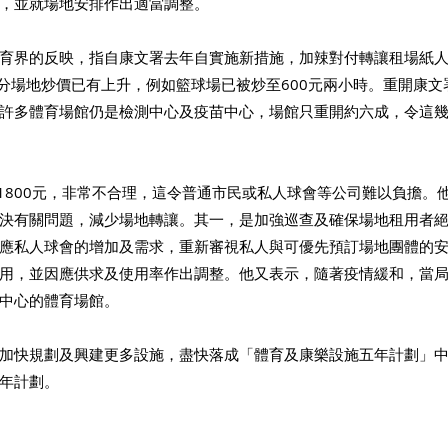
，並就場地安排作出適當調整。
育界的反映，指自康文署去年自實施新措施，加辣對付轉讓租場紙
部分場地炒價已有上升，例如籃球場已被炒至600元兩小時。重開康
許多體育場館仍是檢測中心及疫苗中心，場館只重開約六成，令這
至1800元，非常不合理，這令普通市民或私人球會等公司難以負擔。
決有關問題，減少場地轉讓。其一，是加強巡查及確保場地租用者
應私人球會的增加及需求，重新審視私人與可優先預訂場地團體的
用，並因應供求及使用率作出調整。他又表示，隨著疫情緩和，當
中心的體育場館。
加快規劃及興建更多設施，盡快落成「體育及康樂設施五年計劃」中
年計劃。