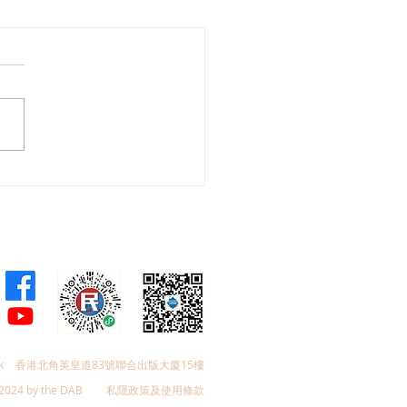
舜夥九龍城區議員落區視
樂見啟德足球盛會刺激地
費升2成，倡業界加碼優
政府強化宣傳迎未來盛事
k
香港北角英皇道83號聯合出版大廈15樓
2024 by the DAB
私隱政策及使用條款