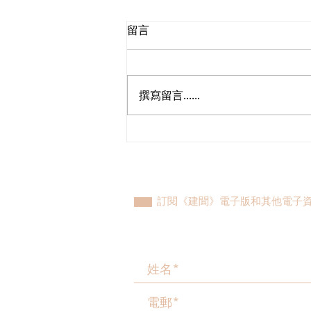
留言
撰寫留言......
立法會議員林琳、蘇紹聰共同
敦促加強生殖科技監管 加強輔
助生育保障
訂閱《建聞》電子版和其他電子