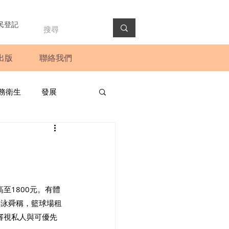
民登記
出版
聯絡我們
務衛生
發展
政預算案
圓桌會議
法會
新聞稿
至1800元。有體
鄭泳舜稱，籃球場租
審視私人與可優先