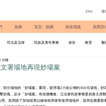
ENG
選
們
架構
宣言、政綱
政策倡議
新聞及
司法及法律
民政及青年事務
保安
教育
醫
2 分鐘
庭
婦女
少數族裔
青年民建聯
施政報告
財
康文署場地再現炒場黨
書
調查
新冠肺炎
選舉
義工
民生
立
，部分場地的「炒場黨」重現，籃球場2小由公價約300元場地，炒高
擊炒風，反令「炒場黨」有加價機會。立法會民政事務委員會主席
不合理。當局除了加強巡查以確保租用者有使用場地外，當局也應重新