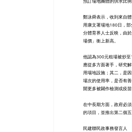
預訂場地團體的供求比例
鄭泳舜表示，收到來自體
用康文署場地180日，
分體育界人士反映，由於
場價」衝上新高。
他認為300元租場被炒
應從多方面著手，研究解
用場地設施；其二，是因
場次的使用率，是否有善
開更多被闢作檢測或疫苗
在中長期方面，政府必須
的項目，並推出第二個五
民建聯民政事務發言人