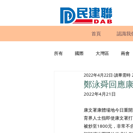
首頁
認識我
所有
國際
大灣區
兩會
2022年4月22日
讀畢需時 
動物權益
工商專業
家
鄭泳舜回應
2022年4月21日
政策倡議
民建聯報告及建議
康文署康體場地今日重開
育界人士指即使康文署打
暴力
議會監察
區議會
被炒至1800元，非常