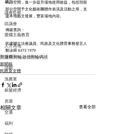
暴力
碼頭空間，進一步提升場地使用效益，包括預留
部分空間予文化藝術團體作表演及活動之用，支
議會監察
援本地藝文發展，豐富場地內容。
區議會
傳媒查詢：
愛國主義教育
民建聯立法會議員、民政及文化體育事務發言人
人才高地
鄭泳舜 6373 1979
鄭泳舜
聲明
郵輪
啟德郵輪碼頭
新聞稿
請願
民政及文體
漁農業
銀髮經濟
房屋
相關文章
查看全部
交通
福利