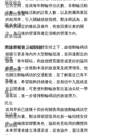
施政報告
公共空間，並就每年郵輪停泊次數、非郵輪活動
次數、非郵輪活動的訪客人數，以及附屬商業區
財政預算案
的租用率，引入關鍵績效指標。鄭泳舜認為，新
圓桌會議
租約所設定的條款及條件，有效回應社會的關
注，為日後的營運商釐定清晰的營運方向。
政策倡議
民建聯報告及建議書
鄭泳舜期望，在新招標安排之下，啟德郵輪碼頭
能吸引更多海內外大型郵輪抵港，並與連鄰近的
調查
啟德「青年驛站」和啟德體育園形成更好的協同
效應，進一步推動本港的旅遊業及經濟增長。他
新冠肺炎
也關注郵輪碼頭的交通配套，並了解最近已有不
選舉
少改進，希望能夠持續優化，並相信中九龍繞道
近日開通後，可更便利郵輪旅客往返油尖旺一帶
義工
遊客區，進一步發揮郵輪碼頭的旅遊潛力。
民生
當局早前已接獲十四份有關善用啟德郵輪碼頭空
立法會
間的意向書。鄭泳舜期望當局在新一輪招標安排
中，積極擔當聯繫角色，協助有意租用的團體與
新聞稿
未來營運者建立溝通渠道，促進協作，靈活運用