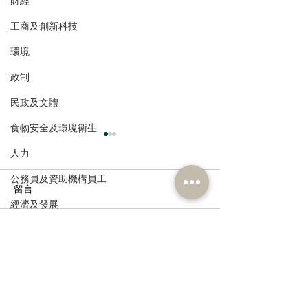
財經
工商及創新科技
環境
政制
民政及文體
食物安全及環境衛生
人力
公務員及資助機構員工
留言
經濟及發展
資訊科技及廣播
撰寫留言......
港區全國人大代表團考察
立法會議員林琳
安徽涇縣，調研紅色文化
共同敦促加強生
保護與非遺活態傳承
管 加強輔助生育