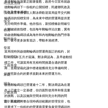
香港郵輪旅遊業正顯著復甦，政府今日宣布就啟
司法及法律
德郵輪碼頭下一份租約公開招標，民建聯民政及
民政及青年事務
文化體育事務發言人鄭泳舜歡迎當局提早交代郵
輪碼頭的招標安排，為未來中標的營運商提供更
保安
充分時間作準備。他亦指出，新招標條款明確引
入關鍵績效指標，包括每年郵輪停泊次數，冀有
教育
助啟德郵輪碼頭成為海外和內地郵輪的熱門停靠
醫務衛生
點，吸引更多旅客造訪，帶動本港經濟。
發展
當局現時與啟德郵輪碼頭營運商簽訂的租約，於
動物權益
二○二八年五月才屆滿。鄭泳舜認為，及早啟動招
標工作，可讓當局有充裕時間挑選合適的營運
工商專業
商，並期望藉此讓中標者能獲得充分準備時間，
以按照新合約的要求規劃未來的營運方向。
家庭
婦女
啟德郵輪碼頭已營運逾十二年，鄭泳舜認為在運
作上已建立一定基礎，但仍面對使用率和客流量
少數族裔
的挑戰，以及設施與空間未得到充分利用的問
青年民建聯
題。新租約將整合現時碼頭範圍的管理安排，包
括要求下一份租約的營運商需要負責管理碼頭的