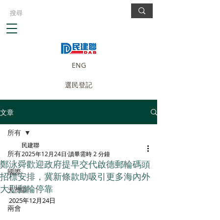
ENG
選民登記
文章
所有
民建聯
所有
2025年12月24日
讀畢需時 2 分鐘
鄭泳舜歡迎政府提早交代啟德郵輪碼頭
國際
招標安排，冀新條款助吸引更多海內外
大型郵輪停靠
大灣區
2025年12月24日
兩會