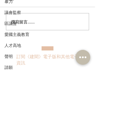
暴力
議會監察
撰寫留言......
民建聯提交《完善香港的
香港首個低空經
區議會
性罪行法例》諮詢文件意
出訪馬來西亞及
愛國主義教育
見書
珮帆盼推動低空
產業交流與務實
人才高地
聲明
訂閱《建聞》電子版和其他電子
資訊
請願
漁農業
銀髮經濟
房屋
>
交通
福利
本人同意我的個人資料被用