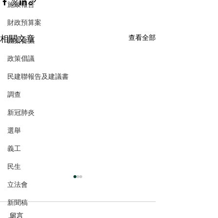
施政報告
財政預算案
相關文章
查看全部
圓桌會議
政策倡議
民建聯報告及建議書
調查
新冠肺炎
選舉
義工
民生
立法會
新聞稿
留言