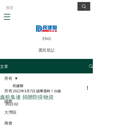
ENG
選民登記
文章
所有
民建聯
所有
2022年3月7日
讀畢需時 1 分鐘
鑫航集連 捐贈防疫物資
國際
2022.02
大灣區
兩會