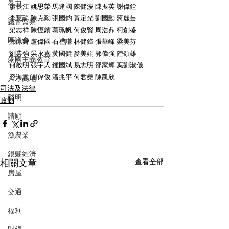
暴力
廖長江 姚思榮 馬逢國 陳健波 陳振英 謝偉銓
李慧琼 陳克勤 張國鈞 黃定光 劉國勳 蔣麗芸
議會監察
梁志祥 陳恆鑌 葛珮帆 何俊賢 周浩鼎 柯創盛
區議會
鄭泳舜 盧偉國 石禮謙 林健鋒 張華峰 梁美芬
劉業強 吳永嘉 黃國健 麥美娟 郭偉強 陸頌雄
愛國主義教育
何啟明 張宇人 鍾國斌 易志明 邵家輝 葉劉淑儀
容海恩 謝偉俊 潘兆平 何君堯 陳凱欣
人才高地
司法及法律
聲明
政制
請願
漁農業
銀髮經濟
相關文章
查看全部
房屋
交通
福利