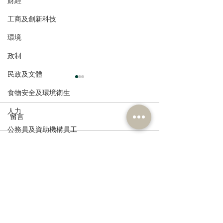
財經
工商及創新科技
環境
政制
民政及文體
食物安全及環境衛生
人力
留言
公務員及資助機構員工
經濟及發展
撰寫留言......
民建聯熱烈回應習近平主
民建聯立法會議
資訊科技及廣播
席建黨105周年重要講話精
就《完善香港的
神聲明
例》諮詢文件的
訂閱《建聞》電子版和其他電子