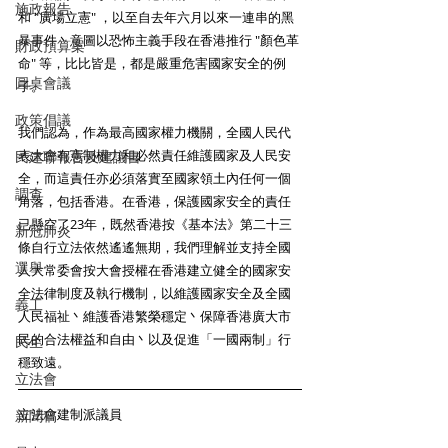
施政報告
和 "廣場立憲" ，以至自去年六月以來一連串的黑
暴事件丶意圖以恐怖主義手段在香港推行 "顏色革
財政預算案
命" 等，比比皆是，都是嚴重危害國家安全的例
圓桌會議
子。
政策倡議
我們認為，作為最高國家權力機關，全國人民代
表大會有憲制權力和必然責任維護國家及人民安
民建聯報告及建議書
全，而這責任亦必須落實至國家領土內任何一個
調查
角落，包括香港。在香港，保護國家安全的責任
已懸空了23年，既然香港按《基本法》第二十三
新冠肺炎
條自行立法依然遙遙無期，我們理解並支持全國
選舉
人大常委會按大會授權在香港建立健全的國家安
全法律制度及執行機制，以維護國家安全及全國
義工
人民福祉丶維護香港繁榮穩定丶保障香港廣大市
民的合法權益和自由丶以及促進「一國兩制」行
民生
穩致遠。
立法會
立法會建制派議員
新聞稿