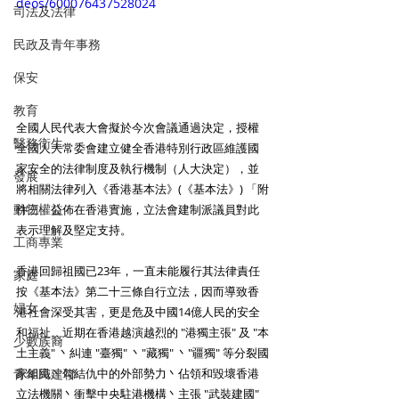
deos/600076437528024
司法及法律
民政及青年事務
保安
教育
全國人民代表大會擬於今次會議通過決定，授權
醫務衛生
全國人大常委會建立健全香港特別行政區維護國
家安全的法律制度及執行機制（人大決定），並
發展
將相關法律列入《香港基本法》(《基本法》) 「附
動物權益
件三」公佈在香港實施，立法會建制派議員對此
表示理解及堅定支持。
工商專業
香港回歸祖國已23年，一直未能履行其法律責任
家庭
按《基本法》第二十三條自行立法，因而導致香
婦女
港社會深受其害，更是危及中國14億人民的安全
和福祉。近期在香港越演越烈的 "港獨主張" 及 "本
少數族裔
土主義" 丶糾連 "臺獨" 丶"藏獨" 丶"疆獨" 等分裂國
家組織丶勾結仇中的外部勢力丶佔領和毀壞香港
青年民建聯
立法機關丶衝擊中央駐港機構丶主張 "武裝建國" 