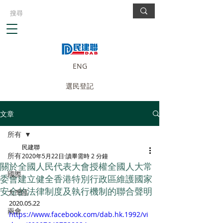
ENG
選民登記
文章
所有
民建聯
所有
2020年5月22日
讀畢需時 2 分鐘
關於全國人民代表大會授權全國人大常
國際
委會建立健全香港特別行政區維護國家
安全的法律制度及執行機制的聯合聲明
大灣區
2020.05.22
兩會
https://www.facebook.com/dab.hk.1992/vi