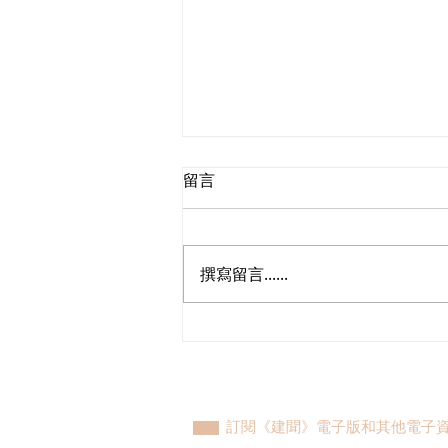
留言
撰寫留言......
民建聯參觀九龍動物管理及動
物福利綜合大樓，與政府就修
例提升動物福利、打擊走私進
行探討
訂閱《建聞》電子版和其他電子