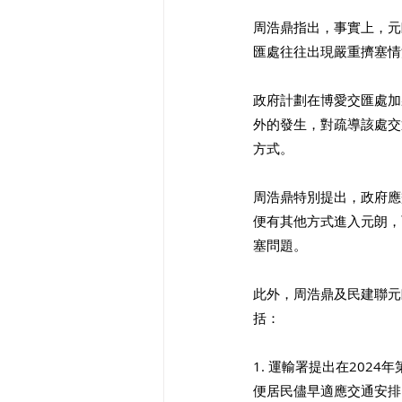
周浩鼎指出，事實上，元
匯處往往出現嚴重擠塞情
政府計劃在博愛交匯處加
外的發生，對疏導該處交
方式。 
周浩鼎特別提出，政府應
便有其他方式進入元朗，
塞問題。 
此外，周浩鼎及民建聯元
括： 
1. 運輸署提出在20
便居民儘早適應交通安排