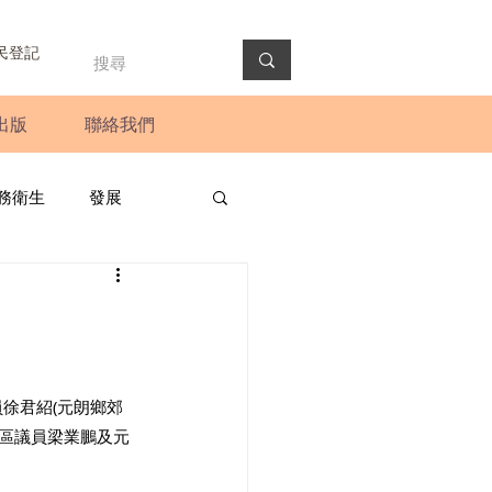
民登記
出版
聯絡我們
務衛生
發展
政預算案
圓桌會議
法會
新聞稿
徐君紹(元朗鄉郊
朗區議員梁業鵬及元