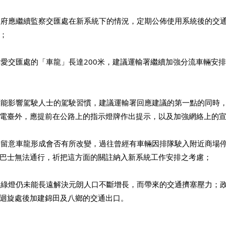
議政府應繼續監察交匯處在新系統下的情況，定期公佈使用系統後的交
； 
使用博愛交匯處的「車龍」長達200米，建議運輸署繼續加強分流車輛安
，有可能影響駕駛人士的駕駛習慣，建議運輸署回應建議的第一點的同時
電臺外，應提前在公路上的指示燈牌作出提示，以及加強網絡上的宣
位後要留意車龍形成會否有所改變，過往曾經有車輛因排隊駛入附近商場
巴士無法通行，祈把這方面的關註納入新系統工作安排之考慮； 
裝紅綠燈仍未能長遠解決元朗人口不斷增長，而帶來的交通擠塞壓力；
迴旋處後加建錦田及八鄉的交通出口。 