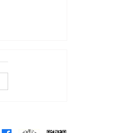
會議員林琳、蘇紹聰共同
加強生殖科技監管 加強輔
育保障