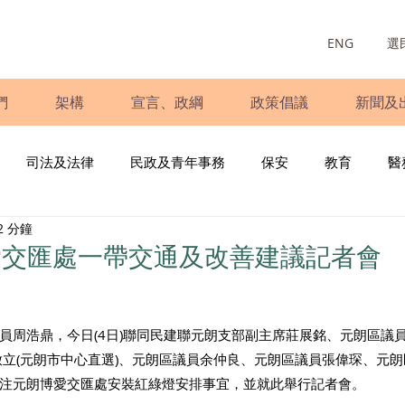
ENG
選
們
架構
宣言、政綱
政策倡議
新聞及
司法及法律
民政及青年事務
保安
教育
醫
2 分鐘
庭
婦女
少數族裔
青年民建聯
施政報告
財
愛交匯處一帶交通及改善建議記者會
書
調查
新冠肺炎
選舉
義工
民生
立
員周浩鼎，今日(4日)聯同民建聯元朗支部副主席莊展銘、元朗區議員
啟立(元朗市中心直選)、元朗區議員余仲良、元朗區議員張偉琛、元
注元朗博愛交匯處安裝紅綠燈安排事宜，並就此舉行記者會。 