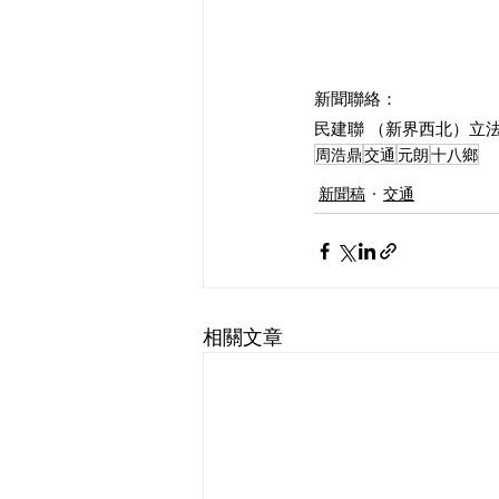
新聞聯絡：
民建聯 （新界西北）立法會
周浩鼎
交通
元朗
十八鄉
新聞稿
交通
相關文章