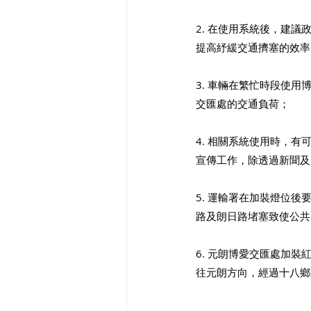
2. 在使用系統後，建
提高紓緩交通擠塞的效率
3. 車輛在⁠繁忙時段
交匯處的交通負荷； 
4. ⁠相關系統使用時
宣傳工作，除透過新聞及
5. 運輸署在⁠加裝燈
路及朗日路堵塞致使公共
6. 元朗博愛交匯處加
往元朗方向，經過十八鄉