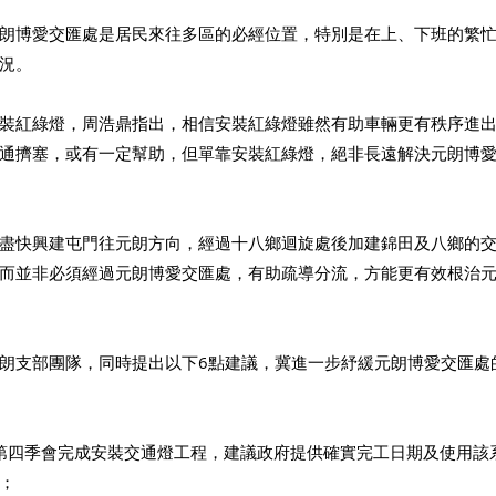
朗博愛交匯處是居民來往多區的必經位置，特別是在上、下班的繁
況。 
裝紅綠燈，周浩鼎指出，相信安裝紅綠燈雖然有助車輛更有秩序進
通擠塞，或有一定幫助，但單靠安裝紅綠燈，絕非長遠解決元朗博
盡快興建屯門往元朗方向，經過十八鄉迴旋處後加建錦田及八鄉的
而並非必須經過元朗博愛交匯處，有助疏導分流，方能更有效根治
朗支部團隊，同時提出以下6點建議，冀進一步紓緩元朗博愛交匯處
24年第四季會完成安裝交通燈工程，建議政府提供確實完工日期及使用
； 