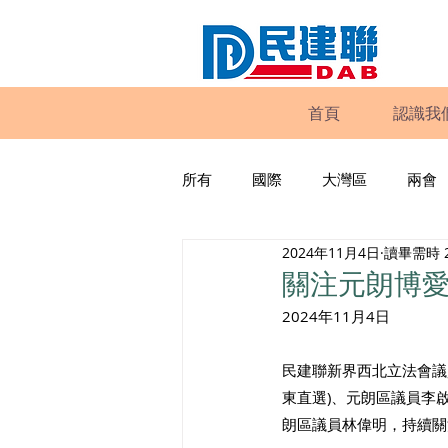
首頁
認識我
所有
國際
大灣區
兩會
2024年11月4日
讀畢需時 
動物權益
工商專業
家
關注元朗博
2024年11月4日 
政策倡議
民建聯報告及建議
民建聯新界西北立法會議
東直選)、元朗區議員李
暴力
議會監察
區議會
朗區議員林偉明，持續關