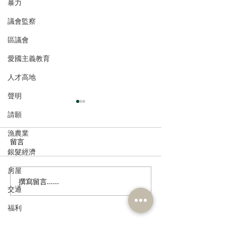
暴力
議會監察
區議會
愛國主義教育
人才高地
聲明
請願
漁農業
留言
銀髮經濟
房屋
撰寫留言......
港區全國人大代表團考察
立法會議員林琳
交通
安徽涇縣，調研紅色文化
共同敦促加強生
保護與非遺活態傳承
管 加強輔助生育
福利