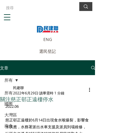
ENG
選民登記
文章
所有
民建聯
所有
2022年6月29日
讀畢需時 1 分鐘
關注慈正邨正遠樓停水
國際
2022.06
大灣區
慈正邨正遠樓於6月14日出現食水喉爆裂，影響食
兩會
水供應，水務署派出水車支援及派員到場維修，