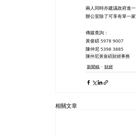
兩人同時亦建議政府進一
辦公室除了可享有單一家
傳媒查詢：
黃俊碩 5978 9007
陳仲尼 5398 3885
陳仲尼
黃俊碩
財經事務
新聞稿
財經
相關文章