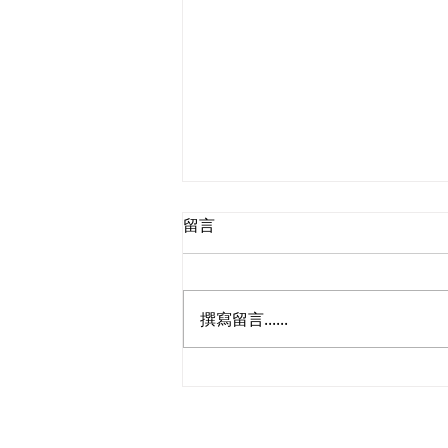
留言
撰寫留言......
民建聯參觀九龍動物管理及動
物福利綜合大樓，與政府就修
例提升動物福利、打擊走私進