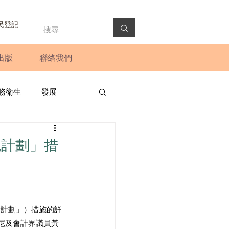
民登記
出版
聯絡我們
務衛生
發展
政預算案
圓桌會議
境計劃」措
法會
新聞稿
新計劃」）措施的詳
尼及會計界議員黃