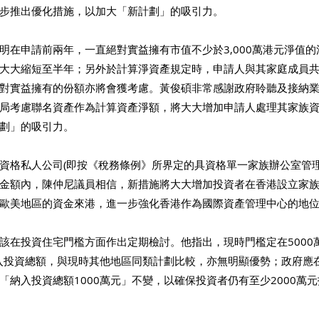
步推出優化措施，以加大「新計劃」的吸引力。
明在申請前兩年，一直絕對實益擁有市值不少於3,000萬港元淨值
大大縮短至半年；另外於計算淨資產規定時，申請人與其家庭成員
對實益擁有的份額亦將會獲考慮。黃俊碩非常感謝政府聆聽及接納
局考慮聯名資產作為計算資產淨額，將大大增加申請人處理其家族
劃」的吸引力。
資格私人公司(即按《稅務條例》所界定的具資格單一家族辦公室管理
金額內，陳仲尼議員相信，新措施將大大增加投資者在香港設立家
歐美地區的資金來港，進一步強化香港作為國際資產管理中心的地
該在投資住宅門檻方面作出定期檢討。他指出，現時門檻定在5000
計入投資總額，與現時其他地區同類計劃比較，亦無明顯優勢；政府應
「納入投資總額1000萬元」不變，以確保投資者仍有至少2000萬