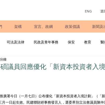
ENG
選
們
架構
宣言、政綱
政策倡議
新聞及
司法及法律
民政及青年事務
保安
教育
醫
 分鐘
庭
婦女
少數族裔
青年民建聯
施政報告
財
俊碩議員回應優化「新資本投資者入
書
調查
新冠肺炎
選舉
義工
民生
立
推廣署今日（一月七日）公布優化「新資本投資者入境計劃」（「
三月一日起生效。民建聯財經事務發言人，選委界別立法會議員陳仲