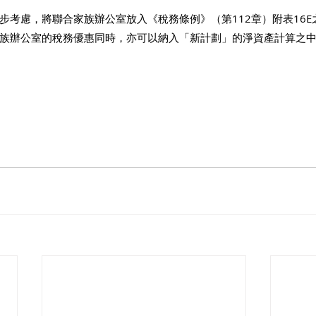
步考慮，將聯合家族辦公室放入《稅務條例》（第112章）附表16E
族辦公室的稅務優惠同時，亦可以納入「新計劃」的淨資產計算之