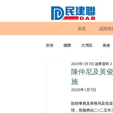
首頁
認識我
所有
國際
大灣區
兩會
2025年1月7日
讀畢需時 2
動物權益
工商專業
家
陳仲尼及黃
施
政策倡議
民建聯報告及建議
2025年1月7日
財經事務及庫務局及投資
暴力
議會監察
區議會
情，措施將由二○二五年