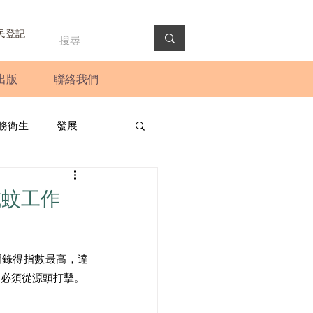
民登記
出版
聯絡我們
務衛生
發展
政預算案
圓桌會議
滅蚊工作
法會
新聞稿
圍錄得指數最高，達
，必須從源頭打擊。