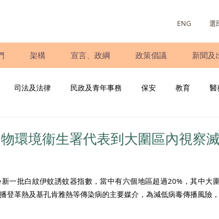
ENG
選
們
架構
宣言、政綱
政策倡議
新聞及
司法及法律
民政及青年事務
保安
教育
醫
庭
婦女
少數族裔
青年民建聯
施政報告
財
食物環境衞生署代表到大圍區內視察
書
調查
新冠肺炎
選舉
義工
民生
立
份新一批白紋伊蚊誘蚊器指數，當中有六個地區超過20%，其中大
傳播登革熱及基孔肯雅熱等傳染病的主要媒介，為減低病毒傳播風險