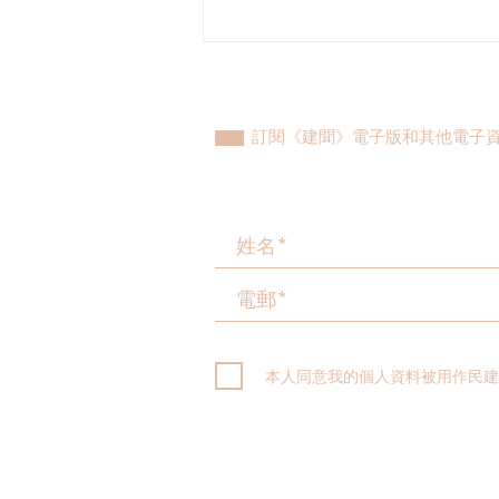
何俊賢：談環保絕不能「因噎
廢食」
訂閱《建聞》電子版和其他電子
本人同意我的個人資料被用作民建