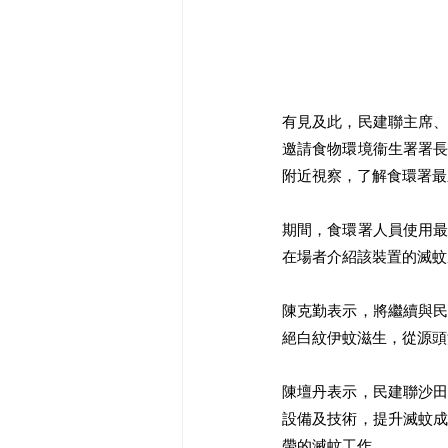
有見及此，民建聯主席
邀請食物環境衞生署署
附近視察，了解食環署最
期間，食環署人員使用
在場者介紹該裝置的滅蚊
陳克勤表示，將繼續與
絕白紋伊蚊滋生，從源頭
陳壇丹表示，民建聯沙
設備及技術，提升滅蚊
帶的滅蚊工作。