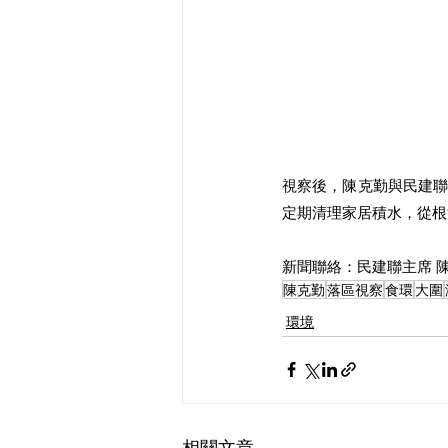
視察後，陳克勤與民建
定期清理家居積水，從根
新聞聯絡：民建聯主席 陳克
陳克勤
落區視察
食環
大圍
環境
相關文章