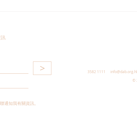
民建聯回應市區發現鱷魚及檢
20
獲大批瀕危動物
查
資訊
>
3582 1111
info@dab.org.h
© 
聯通知我有關資訊。