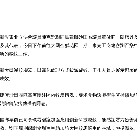
、新界東北立法會議員陳克勤聯同民建聯沙田區議員董健莉、陳壇丹
長及其代表，今日下午前往大圍金獅花園二期、東莞工商總會劉百樂
新的滅蚊工作。
最新大型滅蚊機器，以霧化處理方式殺滅成蚊。工作人員亦展示部署
成效。
民建聯沙田團隊高度關注區內蚊患情況，要求食物環境衞生署持續加
消除傳染病傳播的隱患。
田團隊早前已向食環署倡議加強應用創新科技滅蚊，他感謝署方從善
成效。劉芷瑋則感謝食環署重點加強大圍蚊患嚴重的區域，包括新翠