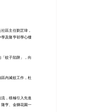
及社區主任劉芷瑋，
中學及隆亨邨學心樓
的「蚊子陷阱」，向
強區內滅蚊工作，杜
如流，積極引入先進
、隆亨、金獅花園一