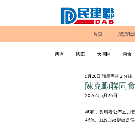
首頁
認識我
所有
國際
大灣區
兩會
5月26日
讀畢需時 2 分鐘
動物權益
工商專業
家
陳克勤聯同
2026年5月26日
政策倡議
民建聯報告及建議
早前，食環署公布五月
46%。由於白紋伊蚊是
暴力
議會監察
區議會