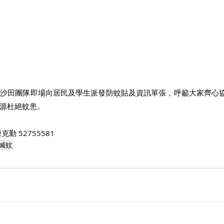
聯沙田團隊即場向居民及學生派發防蚊貼及資訊單張，呼籲大家齊心
源杜絕蚊患。
勤 52755581
滅蚊