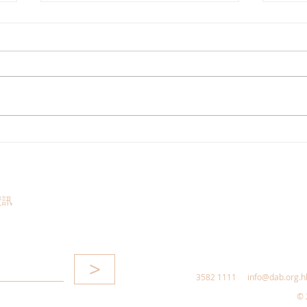
港區全國人大代表團考察安徽
立法
涇縣，調研紅色文化保護與非
敦促
遺活態傳承
助生
資訊
>
3582 1111
info@dab.org.h
© 