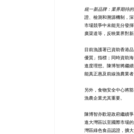
統一新品牌：業界期待的
證、檢測和溯源機制，深
市場競爭中未能充分發揮
廣渠道等，反映業界對新
目前漁護署已資助香港品
優質」指標；同時資助海
進度理想。陳博智將繼續
能真正惠及前線漁農業者
另外，食物安全中心將豁
漁農企業尤其重要。
陳博智亦歡迎政府繼續爭
進大灣區以至國際市場的
灣區綠色食品認證，擴大