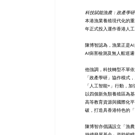
科技賦能漁農：政產學研協
本港漁業養殖現代化的重
年正式投入運作香港人工
陳博智認為，漁業正是A
AI病害檢測及無人船巡
他強調，科技轉型不單依
「政產學研」協作模式，
「人工智能+」行動，加
以四個新魚類養殖區為基
高等教育資源與國際化平
破，打造具香港特色的「
陳博智亦倡議設立「漁農
持續發展基金」資助範疇