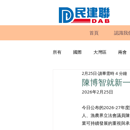
首頁
認識我
所有
國際
大灣區
兩會
2月25日
讀畢需時 4 分鐘
動物權益
工商專業
家
陳博智就新
2026年2月25日
政策倡議
民建聯報告及建議
今日公布的2026-2
人、漁農界立法會議員陳
暴力
議會監察
區議會
業可持續發展的重視與承