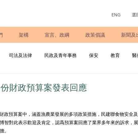
ENG
選
們
架構
宣言、政綱
政策倡議
新聞及
司法及法律
民政及青年事務
保安
教育
醫
庭
婦女
少數族裔
青年民建聯
施政報告
財
一份財政預算案發表回應
書
調查
新冠肺炎
選舉
義工
民生
立
7年度財政預算案中，涵蓋漁農業發展的多項政策措施，民建聯食物安全
博智對此表示歡迎及肯定，認爲預算案回應了業界多年來的訴求，
擔。