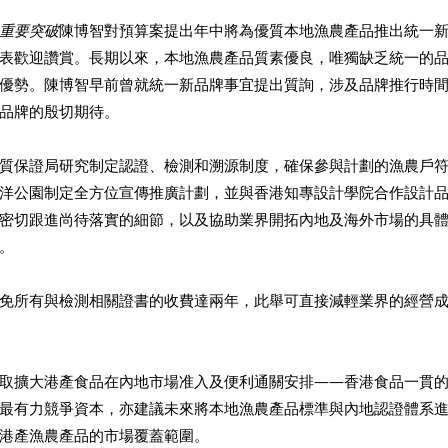
重要突破
陳博智對預算案提出年中將為優質本地漁農產品推出統一
表歡迎讚賞。長期以來，本地漁農產品質素優良，唯獨缺乏統一的
優勢。陳博智早前曾就統一新品牌事宜提出質詢，涉及品牌推行時
品牌的殷切期待。
質保證局研究制定認證、檢測和溯源制度，確保參與計劃的漁農戶
洋公園制定全方位宣傳推廣計劃，並與香港知專設計學院合作設計
密切跟進尚待落實的細節，以及協助業界開拓內地及海外市場的具
。
免所有與檢測相關證書的收費達兩年，此舉可直接減輕業界的經營
取擴大港產食品在內地市場准入及便利通關安排——香港食品一貫
最有力競爭資本，亦建議未來將本地漁農產品標準與內地認證體系
港產漁農產品的市場覆蓋範圍。