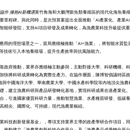
作 擁抱AI新機遇
黃竹角海和大鵬灣新魚類養殖區的現代化海魚養
要里程碑。與此同時，是次預算案提出全面推動「AI產業化、產業A
智能研發院，支持AI項目研發及成果轉化，為漁農業科技升級提供
I應用的理想場景之一，當局應積極推動「AI+漁業」，將智能水質監
邏等技術引入本地養殖場，提升生產效率與抗風險能力。
靠政府推動，業界亦應積極主動參與，主動對接大學、科研機構、
加快將科研成果轉化為實際生產力。在協作層面，陳博智倡議特區
強與中國海洋大學、華南農業大學、中國水產科學院等內地頂尖漁農
礎，建立漁農科研與產品研發轉化基地，實現科研成果在港產業化
台，引進國家優質科研力量，推動智慧漁業、水產種苗研發、低碳
高精尖、國際化、可持續」現代漁農業樞紐。
業科技創新發展基金」，專項支持業界主導的政產學研合作項目，
，推動建立「漁農業創新科技合作平台」及「漁農產品成果轉化平