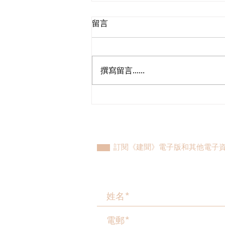
留言
撰寫留言......
民建聯參觀九龍動物管理及動
物福利綜合大樓，與政府就修
例提升動物福利、打擊走私進
行探討
訂閱《建聞》電子版和其他電子