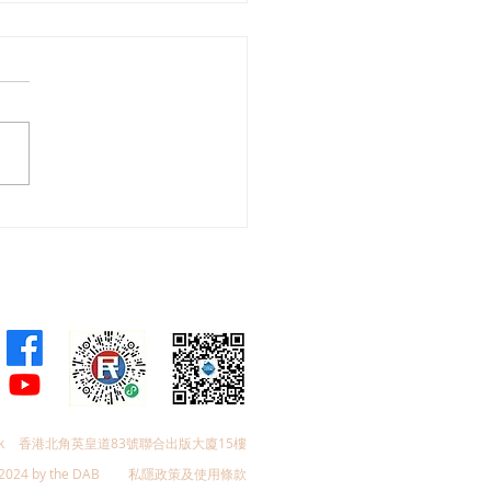
會議員林琳、蘇紹聰共同
加強生殖科技監管 加強輔
育保障
k
香港北角英皇道83號聯合出版大廈15樓
2024 by the DAB
私隱政策及使用條款