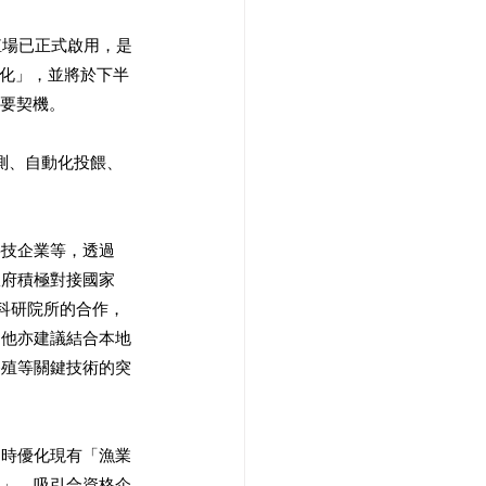
殖場已正式啟用，是
I化」，並將於下半
重要契機。
測、自動化投餵、
科技企業等，透過
政府積極對接國家
科研院所的合作，
。他亦建議結合本地
養殖等關鍵技術的突
同時優化現有「漁業
台」，吸引合資格企