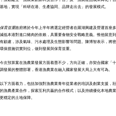
基地，實現「科研在港、生產協同、品牌走出去」的發展模式。
保育並重
政府將於今年上半年將選定經營者在羅湖興建及營運首座
減低本港對進口豬肉的依賴，具重要食物安全戰略意義。惟他留意
有顧慮，涉及氣味、污水處理及生態影響等問題。陳博智表示，將
環保措施切實到位，做到發展與保育並重。
今次預算案在漁農業發展方面着墨不少，方向正確，亦契合國家「
調發展的整體部署，香港漁農業在融入國家發展大局上大有可為。
以下方面着力，包括加強對漁農業青年從業者的培訓及創業支援，
的漁農產業合作，探索互利共贏的合作模式；以及持續優化本地農
更穩定的土地保障。