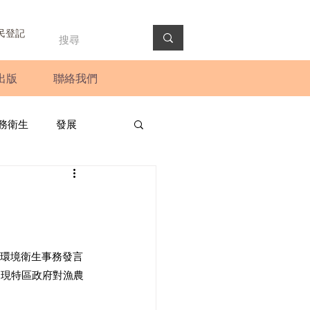
民登記
出版
聯絡我們
務衛生
發展
政預算案
圓桌會議
法會
新聞稿
及環境衛生事務發言
展現特區政府對漁農