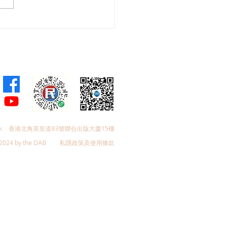
預算案注資12億元推動體
業，鄭泳舜樂見加強東盟
市場推廣，倡提升配套配
消費客群在港旅遊
k
香港北角英皇道83號聯合出版大廈15樓
2024 by the DAB
私隱政策及使用條款