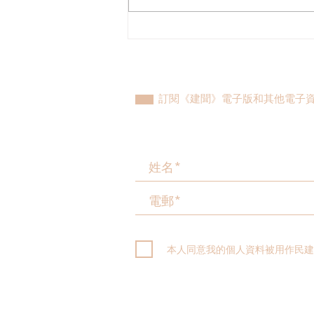
何俊賢回應2026-27年度財政
預算案
訂閱《建聞》電子版和其他電子
本人同意我的個人資料被用作民建