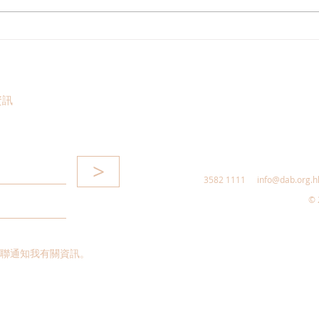
郭芙蓉支持《財政預算案》加
歡迎
碼維修資助，強化專業監管
育產
中東
合高
資訊
>
3582 1111
info@dab.org.h
© 
聯通知我有關資訊。