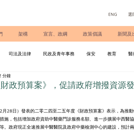
ENG
選
們
架構
宣言、政綱
政策倡議
新聞及
司法及法律
民政及青年事務
保安
教育
醫
2 分鐘
庭
婦女
少數族裔
青年民建聯
施政報告
財
《財政預算案》，促請政府增撥資源
書
調查
新冠肺炎
選舉
義工
民生
立
2月28日）發表的二零二四至二五年度《財政預算案》表示，為推
措施，包括增加政府資助中醫藥門診服務名額、進一步擴展中西醫
等。政府現正全速推展中醫醫院及政府中藥檢測中心的建設，預計