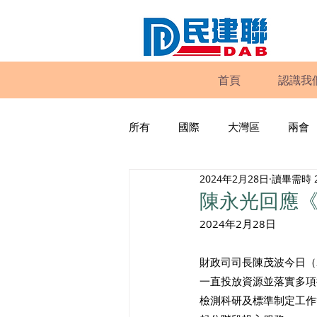
首頁
認識我
所有
國際
大灣區
兩會
2024年2月28日
讀畢需時 
動物權益
工商專業
家
陳永光回應
2024年2月28日
政策倡議
民建聯報告及建議
財政司司長陳茂波今日（
一直投放資源並落實多項
暴力
議會監察
區議會
檢測科研及標準制定工作