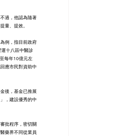
。不過，他認為隨著
、提量、提效。
）為例，指目前政府
營運十八區中醫診
至每年10億元左
地回應市民對資助中
基金後，基金已推展
目」，建設優秀的中
的審批程序，密切關
中醫藥界不同從業員