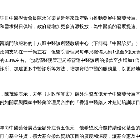
註冊中醫學會會長陳永光樂見近年來政府致力推動發展中醫藥發展
和需求與日俱增，政府應增加更多資源投放，為中醫藥的發展提速
醫藥門診服務的十八區中醫診所暨教研中心（下簡稱「中醫診所」
政開支約在一千億左右，但醫院管理局每年只撥備大約1億至3億元
的0.3%左右。他促請醫院管理局將營運中醫診所的撥款至少增加1倍
診所、加建更多中醫診所等方法，增加資助中醫的服務量，以更好
，陳茂波表示，去年《財政預算案》額外注資五億元予中醫藥發展
例如開展與國家中醫藥管理局合辦的「香港中醫藥人才短期培訓項
年向中醫藥發展基金額外注資五億元，他希望政府能持續優化基金
再向基金注資，擴大基金撥款資助項目的廣度和深度，讓基金惠及