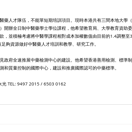
醫藥人才隊伍，不能單短期培訓項目。現時本港共有三間本地大學
）開辦全日制中醫藥學士學位課程，他希望教育局、大學教育資助
，並積極考慮將中醫學課程相對成本加權數值由目前的1.4調整至3.
有足夠資源做好中醫藥人才培訓和教學、研究工作。
見政府全速推展中藥檢測中心的建設。他希望香港善用檢測、標準
測和質量控制的國際中心，建設和推廣國際認可的中藥標準。
L: 9497 2015 / 6503 0162