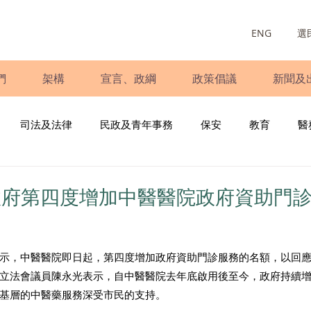
ENG
選
們
架構
宣言、政綱
政策倡議
新聞及
司法及法律
民政及青年事務
保安
教育
醫
庭
婦女
少數族裔
青年民建聯
施政報告
財
政府第四度增加中醫醫院政府資助門
書
調查
新冠肺炎
選舉
義工
民生
立
示，中醫醫院即日起，第四度增加政府資助門診服務的名額，以回
立法會議員陳永光表示，自中醫醫院去年底啟用後至今，政府持續
基層的中醫藥服務深受市民的支持。