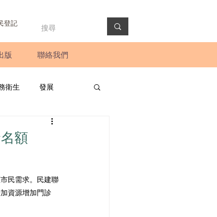
民登記
出版
聯絡我們
務衛生
發展
政預算案
圓桌會議
診名額
法會
新聞稿
應市民需求。民建聯
增加資源增加門診