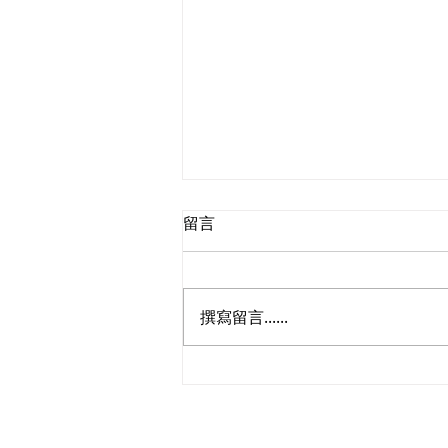
留言
撰寫留言......
立法會議員林琳、蘇紹聰共同
敦促加強生殖科技監管 加強輔
助生育保障