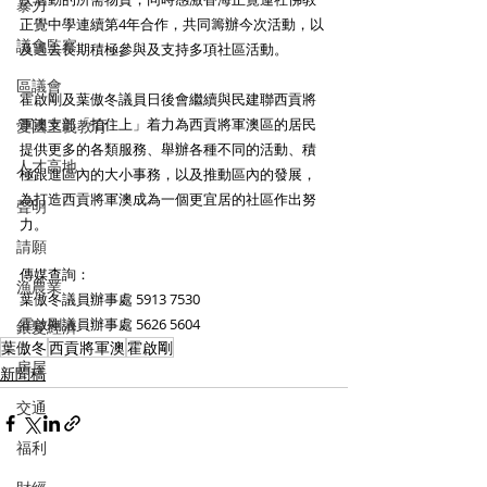
暴力
正覺中學連續第4年合作，共同籌辦今次活動，以
議會監察
及過去長期積極參與及支持多項社區活動。
區議會
霍啟剛及葉傲冬議員日後會繼續與民建聯西貢將
軍澳支部「拍住上」着力為西貢將軍澳區的居民
愛國主義教育
提供更多的各類服務、舉辦各種不同的活動、積
人才高地
極跟進區內的大小事務，以及推動區內的發展，
為打造西貢將軍澳成為一個更宜居的社區作出努
聲明
力。
請願
傳媒查詢：
漁農業
葉傲冬議員辦事處 5913 7530
霍啟剛議員辦事處 5626 5604
銀髮經濟
葉傲冬
西貢將軍澳
霍啟剛
房屋
新聞稿
交通
福利