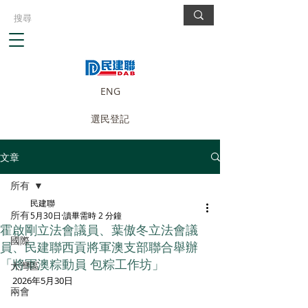
ENG
選民登記
文章
所有
民建聯
所有
5月30日
讀畢需時 2 分鐘
霍啟剛立法會議員、葉傲冬立法會議
國際
員、民建聯西貢將軍澳支部聯合舉辦
「將軍澳粽動員 包粽工作坊」
大灣區
2026年5月30日
兩會