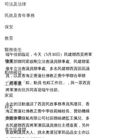
司法及法律
民政及青年事務
保安
教育
醫務衛生
端午佳節臨近，今天（5月30日）民建聯西貢將軍
發展
澳支部聯同霍啟剛立法會議員辦事處、民建聯葉
傲冬立法會議員辦事處、多名民建聯西貢區區議
動物權益
員，以及香海正覺蓮社佛教正覺中學聯合舉辦
「將軍澳「粽」動員 包粽工作坊」，與一眾西貢
工商專業
將軍澳街坊共同喜迎端午佳節。
家庭
今次的活動邀請了西貢民政事務專員馬瓊芬、香
婦女
海正覺蓮社佛教正覺中學徐菀楠校長、贊助機構
少數族裔
香港中華煤氣有限公司社區聯絡總監王佩兒、多
名民建聯西貢將軍澳區議員擔任主禮嘉賓，另外
青年民建聯
霍啟剛議員夫人、跳水奧運冠軍郭晶晶女士亦以