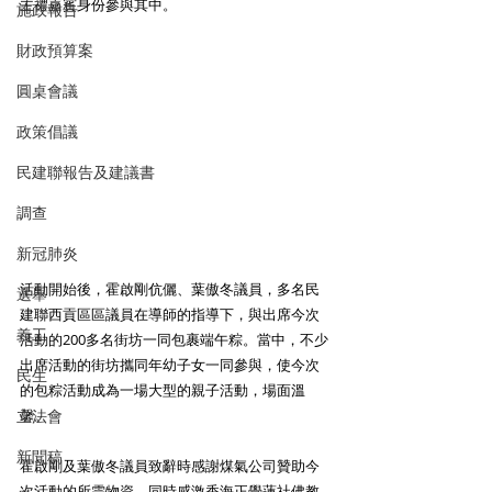
主禮嘉賓身份參與其中。
施政報告
財政預算案
圓桌會議
政策倡議
民建聯報告及建議書
調查
新冠肺炎
活動開始後，霍啟剛伉儷、葉傲冬議員，多名民
選舉
建聯西貢區區議員在導師的指導下，與出席今次
義工
活動的200多名街坊一同包裹端午粽。當中，不少
出席活動的街坊攜同年幼子女一同參與，使今次
民生
的包粽活動成為一場大型的親子活動，場面溫
馨。
立法會
新聞稿
霍啟剛及葉傲冬議員致辭時感謝煤氣公司贊助今
次活動的所需物資，同時感激香海正覺蓮社佛教