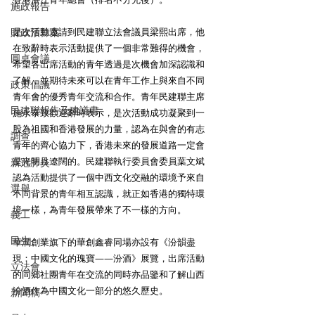
施政報告
財政預算案
是次活動邀請到民建聯立法會議員梁熙出席，他
在致辭時表示活動提供了一個非常難得的機會，
圓桌會議
希望各出席活動的青年透過是次機會加深認識和
了解，並期待未來可以在青年工作上與來自不同
政策倡議
青年會的優秀青年交流和合作。青年民建聯主席
民建聯報告及建議書
施永泰致歡迎辭時表示，是次活動成功凝聚到一
股為祖國和香港發展的力量，認為在與會的有志
調查
青年的齊心協力下，香港未來的發展道路一定會
是光明且遼闊的。民建聯執行委員會委員葉文斌
新冠肺炎
認為活動提供了一個中西文化交融的環境予來自
選舉
不同背景的青年相互認識，就正如香港的獨特環
境一樣，為青年發展帶來了不一樣的方向。
義工
民生
華潤創業旗下的華創鑫睿同場亦設有《汾韻盡
現：中國文化的瑰寶——汾酒》展覽，出席活動
立法會
的同鄉社團青年在交流的同時亦品鑒和了解山西
汾酒作為中國文化一部分的悠久歷史。
新聞稿