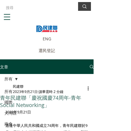
ENG
選民登記
文章
所有
民建聯
所有
2023年9月21日
讀畢需時 2 分鐘
青年民建聯「慶祝國慶74周年-青年
國際
Social Networking」
2023年9月21日
大灣區
兩會
適逢中華人民共和國成立74周年，青年民建聯於9