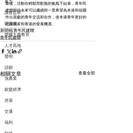
暴力
最後，活動在輕鬆而歡愉的氣氛下結束，青年民
建聯期待未來可以繼續與一眾希望為本港和祖國
議會監察
作出貢獻的青年交流和合作，使本港青年更好的
區議會
把握國家和香港的發展機遇。
新聞稿
青年民建聯
愛國主義教育
青年民建聯
人才高地
聲明
請願
相關文章
查看全部
漁農業
銀髮經濟
房屋
交通
福利