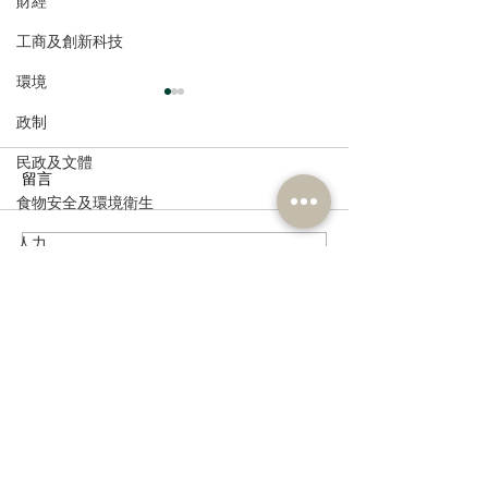
財經
工商及創新科技
環境
政制
民政及文體
留言
食物安全及環境衛生
創業馬拉松頒獎
人力
撰寫留言......
全港青年理財精英挑戰
公務員及資助機構員工
2026頒獎禮暨立法會議政
體驗日
經濟及發展
資訊科技及廣播
訂閱《建聞》電子版和其他電子
資訊