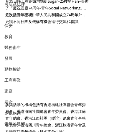
月19日晚上在銅鑼灣糖街Sugar+25樓的Han+舉辦
司法及法律
了「慶祝國慶74周年-青年Social Networking」。
民政及青年事務
是次活動除慶祝中華人民共和國成立74周年外，
更讓不同社團及機構有機會進行交流和聯誼。
保安
教育
醫務衛生
發展
動物權益
工商專業
家庭
婦女
參與活動的機構包括有香港福建社團聯會青年委
員會、香港海南社團總會青年委員會、香港江蘇
少數族裔
青年總會、香港江西社團（聯誼）總會青年事務
青年民建聯
委員會、香港四川青年總會、浙江旅港青年會及
香港湛江青年總會（排名不分先後）。