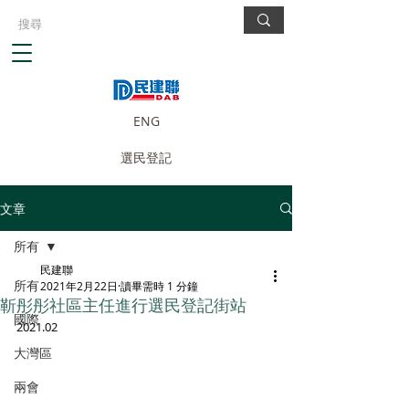
ENG
選民登記
文章
所有
民建聯
所有
2021年2月22日
讀畢需時 1 分鐘
靳彤彤社區主任進行選民登記街站
國際
2021.02
大灣區
兩會