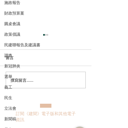
施政報告
財政預算案
圓桌會議
政策倡議
民建聯報告及建議書
調查
留言
新冠肺炎
選舉
撰寫留言......
民建聯呼籲選民登記並積
民建聯回應區議
義工
極履行選民權力
告
民生
立法會
訂閱《建聞》電子版和其他電子
新聞稿
資訊