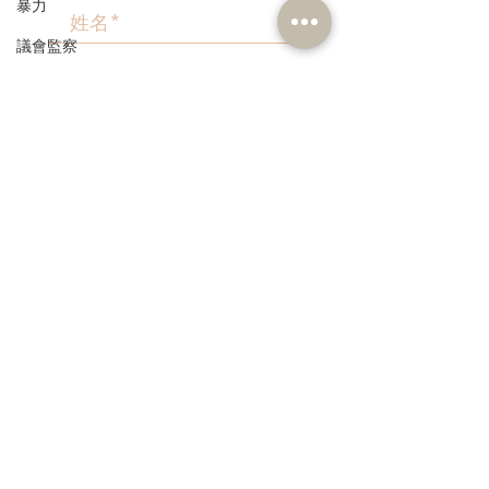
暴力
議會監察
區議會
>
愛國主義教育
人才高地
聲明
本人同意我的個人資料被用
作民建聯通知我有關資訊。
請願
漁農業
銀髮經濟
房屋
交通
3582 1111
福利
info@dab.org.hk