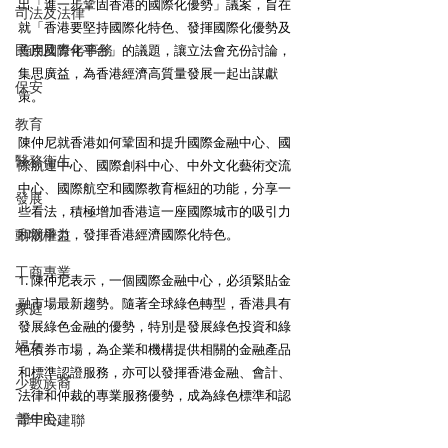
出「進一步鞏固香港的國際化優勢」議案，旨在
司法及法律
就「香港要堅持國際化特色、發揮國際化優勢及
民政及青年事務
善用國際化平台」的議題，讓立法會充份討論，
集思廣益，為香港經濟高質量發展一起出謀獻
保安
策。
教育
陳仲尼就香港如何鞏固和提升國際金融中心、國
醫務衛生
際航運中心、國際創科中心、中外文化藝術交流
中心、國際航空和國際教育樞紐的功能，分享一
發展
些看法，積極增加香港這一座國際城市的吸引力
動物權益
和競爭力，發揮香港經濟國際化特色。
工商專業
1. 陳仲尼表示，一個國際金融中心，必須緊貼金
融市場最新趨勢。隨著全球綠色轉型，香港具有
家庭
發展綠色金融的優勢，特別是發展綠色投資和綠
婦女
色債券市場，為企業和機構提供相關的金融產品
和標準認證服務，亦可以發揮香港金融、會計、
少數族裔
法律和仲裁的專業服務優勢，成為綠色標準和認
證中心。
青年民建聯