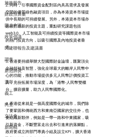
施政報告
2. 同時，引導國際資金配對區內具高需求及發展
空間的優質綠色融資項目，亦為本港資本市場提
財政預算案
供中長期的可持續發展。另外，本港資本市場亦
圓桌會議
必須打造新的投資主題，重點研究課題包括
web3.0、人工智能及可持續投資等國際資本市場
政策倡議
的熱門投資方向，以吸引國際及內地投資者垂
青。
民建聯報告及建議書
調查
3. 香港要持續舉辦大型國際財金論壇，匯聚頂尖
金融領袖及智慧，強化全球最大的離岸人民幣中
新冠肺炎
心的功能，推動市場提供多元人民幣計價投資工
選舉
具，充份拓展市場深度，為「港幣-人民幣雙櫃
台」擴容擴量，助力人民幣國際化。
義工
4. 香港從來就是一個高度國際化的城市，我們除
民生
了要鞏固和傳統西方和東南亞國家的交往外，也
立法會
要結織新顆伴，例如是一帶一路和中東國家，吸
引新資金，不斷豐富走出去和引進來的落腳點，
新聞稿
政府要成立跨部門專責小組及設立KPI，擴大香港