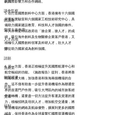
暴力
的國際影響力和合作綱絡。
議會監察
5. 在打造國際創科中心方面，香港擁有十六個國
家重點實驗室和六個國家工程技術研究中心，具
區議會
備助力國家建設教育、科技和人才強國的條件。
愛國主義教育
本人亦肯定特區政府在「搶企業，搶人才」的成
績，吸引海外創科及生物醫療企業落戶香港，又
人才高地
積極引入國際創科領軍及科研人才，壯大人才
聲明
庫，助力國家成為創科強國。
請願
6. 另一方面，香港正積極提升其國際航運中心和
漁農業
航空樞紐的功能。《施政報告》提到，香港將善
銀髮經濟
用港珠澳大橋，加強香港和珠海兩個機場的合
作。這不僅有助進一步提升香港機場作為聯通世
房屋
界的首選門戶作用，吸引大灣區內的城市旅客經
香港轉機，還要盡一切方法提升客運及貨運的運
交通
力，積極招聘及培圳人才，增加航空交通量，將
福利
香港機場的網絡及航線優勢，擴展到更多的國際
城市，保持香港作為全球最繁忙國際貨運機場的