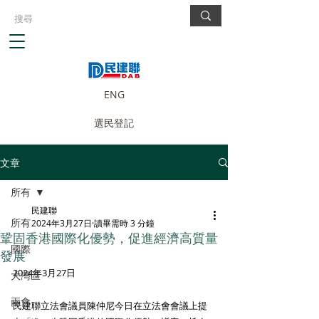
ENG
選民登記
文章
所有
民建聯
所有
2024年3月27日
讀畢需時 3 分鐘
鞏固香港國際化優勢，促進經濟高質量
國際
發展
2024年3月27日
大灣區
兩會
民建聯立法會議員陳仲尼今日在立法會會議上提