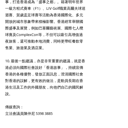
事，打造香港成為「盛事之都」。籍著明年世界
一級方程式賽車（F1）、LIV Golf職業高爾夫球巡
迴賽、賀歲盃足球賽等活動為香港國際化、多元
開放的城市形象帶來積極影響。香港經常舉辦國
際盛事及展覽，例如巴塞爾藝術展、國際七人欖
球賽及ComplexCon等，不但可以吸引高增值過
夜旅客，還可推動本地消費，同時更帶旺餐飲零
售業、旅遊業及酒店業。
10. 最後一點建議，亦是非常重要的建議，就是香
港必須向國際社會說好「香港故事」，持續宣傳
香港的各種優勢，發放正面訊息，澄清國際社會
對香港的誤解，更有效的做法，是動員長期在香
港生活及工作的外國朋友，向他們自己的國民解
說。
傳媒查詢：
立法會議員陳仲尼 5398 3885