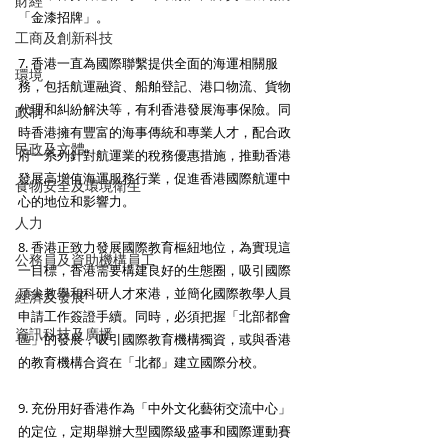
財經
「金漆招牌」。
工商及創新科技
7. 香港一直為國際聯繫提供全面的海運相關服
環境
務，包括航運融資、船舶登記、港口物流、貨物
代理和糾紛解決等，有利香港發展海事保險。同
政制
時香港擁有豐富的海事傳統和專業人才，配合政
民政及文體
府一系列針對航運業的稅務優惠措施，推動香港
發展高增值海運服務行業，促進香港國際航運中
食物安全及環境衛生
心的地位和影響力。
人力
8. 香港正致力發展國際教育樞紐地位，為實現這
公務員及資助機構員工
一目標，香港需要構建良好的生態圈，吸引國際
頂尖教學和科研人才來港，並簡化國際教學人員
經濟及發展
申請工作簽證手續。同時，必須把握「北部都會
資訊科技及廣播
區」的發展，吸引國際教育機構獨資，或與香港
的教育機構合資在「北都」建立國際分校。
9. 充份用好香港作為「中外文化藝術交流中心」
的定位，定期舉辦大型國際級盛事和國際運動賽