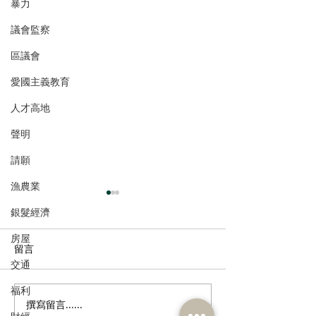
暴力
議會監察
區議會
愛國主義教育
人才高地
聲明
請願
漁農業
銀髮經濟
房屋
留言
交通
福利
撰寫留言......
港區全國人大代表團考察
立法會議員林琳