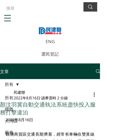
ENG
選民登記
文章
所有
民建聯
所有
2022年8月16日
讀畢需時 2 分鐘
顏汶羽冀自動交通執法系統盡快投入服
國際
務打擊違泊
2022年8月16日 
大灣區
兩會
觀塘商貿區交通長期擠塞，經常有車輛在雙黃線