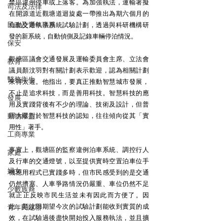
禁區違例停車或上落客。為加強執法，運輸署擬
司法及法律
在開源道近觀塘道迴旋處一帶推出為期六個月的
民政及青年事務
自動交通執法系統試驗計劃，透過與科研機構研
發的新系統，自動偵側及記錄車輛停泊情況。 
保安
觀塘區議會交通發展及運輸委員會主席、立法會
教育
議員顏汶羽對有關計劃表示歡迎，認為相關計劃
醫務衛生
來得太遲。他指出，要真正推動智慧城市發展，
不止是追求科技，而是善用科技。智慧科技的應
發展
用及實踐背後有不少的理論、技術及設計，但普
動物權益
羅大眾對於智慧科技的認知，往往傾向從其「實
用性」著手。 
工商專業
事實上，觀塘區的監察違例泊車系統、調控行人
家庭
及行車的交通燈號，以至提供實時空置泊車位手
婦女
機應用程式已實踐多時，但市民感受到的是交通
仍然擠塞、人車爭路情況仍嚴重、車位仍然不足
少數族裔
就正正反映市民生活並未有因此而方便了。因
此，顏汶羽期望今次的試驗計劃能收到實質的成
青年民建聯
效，在試驗過後盡快開始投入服務執法，並且擴