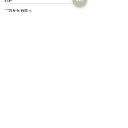
財經
安徽涇縣，調研紅色文化
共同敦促加強生
保護與非遺活態傳承
管 加強輔助生育
工商及創新科技
環境
訂閱《建聞》電子版和其他電子
政制
資訊
民政及文體
食物安全及環境衛生
人力
公務員及資助機構員工
>
經濟及發展
資訊科技及廣播
本人同意我的個人資料被用
作民建聯通知我有關資訊。