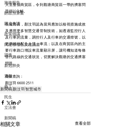
施政報告
大至整個商貿區，令到觀塘商貿區一帶的擠塞問
題得以化解。 
財政預算案
圓桌會議
長遠而言，顏汶羽認為當局應加以檢視措施成效
及應用更多智慧交通管制技術，如透過監控行人
政策倡議
及行車的流量，調控行人及行車的交通燈號，以
更準確地配合人流、車流；以及在商貿區內的主
民建聯報告及建議書
要行車路口增設車流量顯示屏，讓司機知道每條
調查
替代路線的交通狀況，切實解決觀塘的交通擠塞
問題。 
新冠肺炎
選舉
傳媒查詢：
顏汶羽 6600 2511
義工
新聞稿
顏汶羽
智慧城市
民生
立法會
新聞稿
相關文章
查看全部