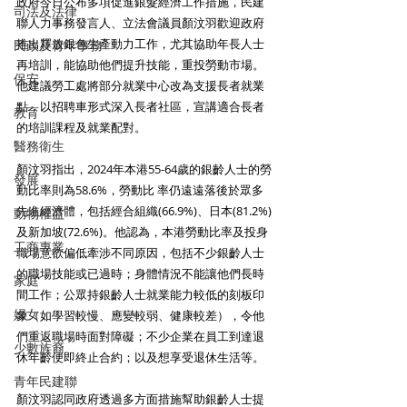
政府今日公布多項促進銀髮經濟工作措施，民建
司法及法律
聯人力事務發言人、立法會議員顏汶羽歡迎政府
推出釋放銀色生產動力工作，尤其協助年長人士
民政及青年事務
再培訓，能協助他們提升技能，重投勞動市場。
保安
他建議勞工處將部分就業中心改為支援長者就業
點，以招聘車形式深入長者社區，宣講適合長者
教育
的培訓課程及就業配對。
醫務衛生
顏汶羽指出，2024年本港55-64歲的銀齡人士的勞
發展
動比率則為58.6%，勞動比 率仍遠遠落後於眾多
先進經濟體，包括經合組織(66.9%)、日本(81.2%)
動物權益
及新加坡(72.6%)。他認為，本港勞動比率及投身
工商專業
職場意欲偏低牽涉不同原因，包括不少銀齡人士
的職場技能或已過時；身體情況不能讓他們長時
家庭
間工作；公眾持銀齡人士就業能力較低的刻板印
婦女
象（如學習較慢、應變較弱、健康較差），令他
們重返職場時面對障礙；不少企業在員工到達退
少數族裔
休年齡便即終止合約；以及想享受退休生活等。
青年民建聯
顏汶羽認同政府透過多方面措施幫助銀齡人士提