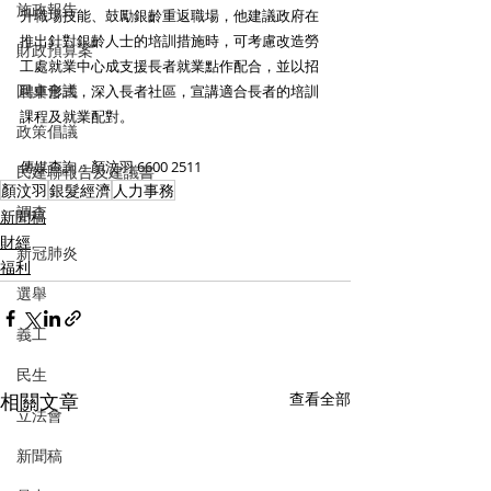
施政報告
升職場技能、鼓勵銀齡重返職場，他建議政府在
推出針對銀齡人士的培訓措施時，可考慮改造勞
財政預算案
工處就業中心成支援長者就業點作配合，並以招
圓桌會議
聘車形式，深入長者社區，宣講適合長者的培訓
課程及就業配對。
政策倡議
傳媒查詢：顏汶羽 6600 2511
民建聯報告及建議書
顏汶羽
銀髮經濟
人力事務
調查
新聞稿
財經
新冠肺炎
福利
選舉
義工
民生
相關文章
查看全部
立法會
新聞稿