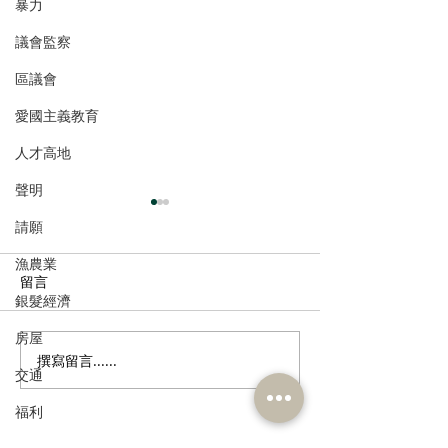
暴力
議會監察
區議會
愛國主義教育
人才高地
聲明
請願
漁農業
留言
銀髮經濟
房屋
撰寫留言......
港區全國人大代表團考察
立法會議員林琳
交通
安徽涇縣，調研紅色文化
共同敦促加強生
保護與非遺活態傳承
管 加強輔助生育
福利