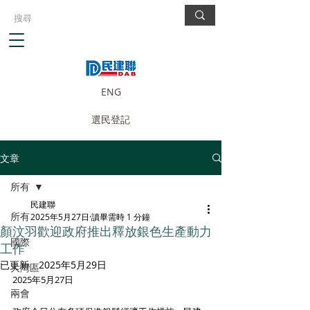
ENG
選民登記
文章
所有
民建聯
所有
2025年5月27日
讀畢需時 1 分鐘
顏汶羽歡迎政府推出釋放銀色生產動力
國際
工作
已更新：
2025年5月29日
大灣區
2025年5月27日
兩會