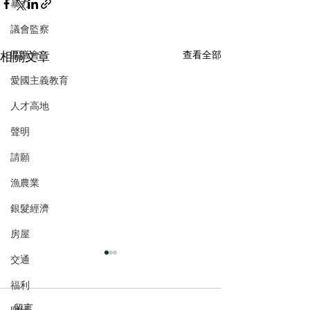
暴力
議會監察
相關文章
區議會
查看全部
愛國主義教育
人才高地
聲明
請願
漁農業
銀髮經濟
房屋
交通
福利
留言