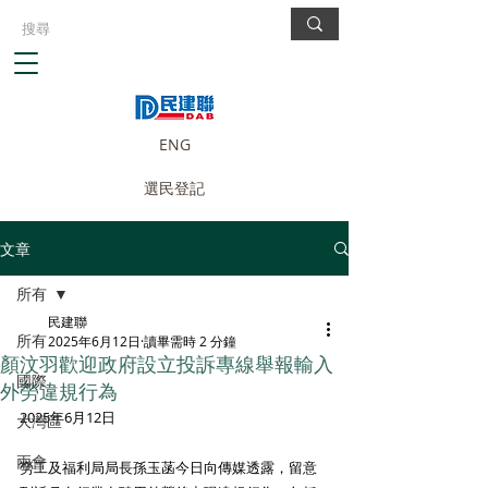
ENG
選民登記
文章
所有
民建聯
所有
2025年6月12日
讀畢需時 2 分鐘
顏汶羽歡迎政府設立投訴專線舉報輸入
國際
外勞違規行為
2025年6月12日
大灣區
兩會
勞工及福利局局長孫玉菡今日向傳媒透露，留意