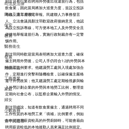
到近月有行業在聘用外勞後出現違規行為，包括
司法及法律
飲食業，因此當局將加大巡查力度，並設立投訴
民政及青年事務
專線，讓工友致電舉報。民建聯人力事務發言
人、立法會議員顏汶羽歡迎政府接納意見，他認
保安
為設立投訴專線，可方便本地工人及外勞安全且
便捷地舉報違規行為，實施行政制裁亦有一定警
教育
惕作用。
醫務衛生
顏汶羽同時歡迎當局表明將加大巡查力度，確保
發展
僱主聘用外勞後，公司人手仍符合1:2的外勞與本
動物權益
地員工比例要求。他建議勞工處與入境處加強合
作，定期進行突擊和隨機檢查，以確保僱主嚴格
工商專業
遵守外勞政策；他又建議勞工處定期檢視參與輸
入外勞計劃企業的外勞與本地勞工比例，整理並
家庭
定期向社會公布，以監察企業輸入外勞的情況。
婦女
顏汶羽續說，知道有飲食業僱主，通過聘用不同
少數族裔
工作性質的本地勞工來「填補」比例要求，例如
在申請聘用薪資較高的外勞廚師時，可能會藉由
青年民建聯
聘用薪資較低的本地後勤人員來滿足比例規定。