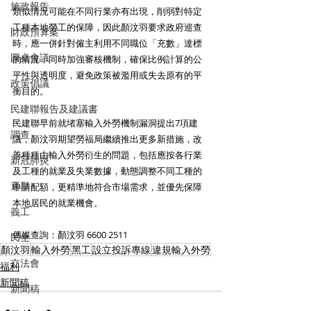
施政報告
類似情況可能在不同行業亦有出現，削弱對特定
工種本地勞工的保障，因此顏汶羽要求政府巡查
財政預算案
時，應一併針對僱主利用不同職位「充數」達標
圓桌會議
的情況，同時加強審核機制，確保比例計算的公
平性與透明度，避免政策被濫用或失去原有的平
政策倡議
衡目的。
民建聯報告及建議書
民建聯早前就堵塞輸入外勞機制漏洞提出7項建
調查
議，顏汶羽期望勞福局繼續推出更多新措施，改
善種種由輸入外勞衍生的問題，包括應按各行業
新冠肺炎
及工種的就業及失業數據，動態調整不同工種的
選舉
申請配額，更精準地符合市場需求，並優先保障
本地居民的就業機會。
義工
傳媒查詢：顏汶羽 6600 2511
民生
顏汶羽
輸入外勞
黑工
設立投訴專線
違規輸入外勞
立法會
福利
新聞稿
新聞稿