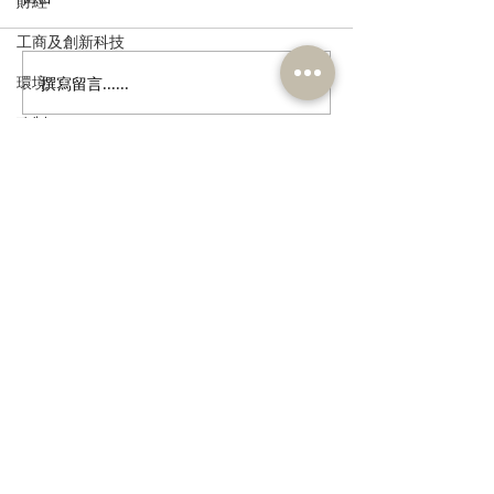
財經
工商及創新科技
環境
撰寫留言......
走進蔚來、國盾量子與科
鄭泳舜夥九龍城
大訊飛，港區人大代表團
區視察，樂見啟
政制
深入合肥調研科創成果
會刺激地區消費
民政及文體
業界加碼優惠，
宣傳迎未來盛事
食物安全及環境衛生
訂閱《建聞》電子版和其他電子
資訊
人力
公務員及資助機構員工
經濟及發展
資訊科技及廣播
>