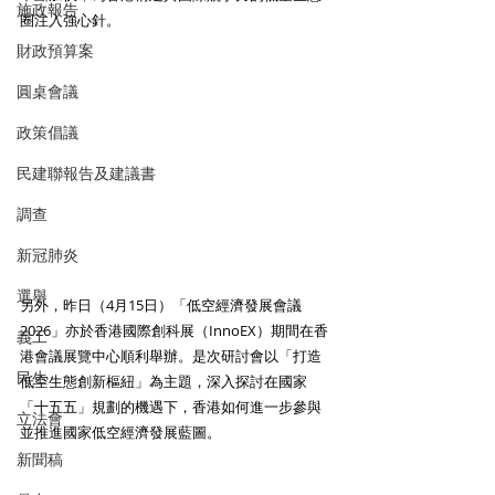
施政報告
圈注入強心針。
財政預算案
圓桌會議
政策倡議
民建聯報告及建議書
調查
新冠肺炎
選舉
另外，昨日（4月15日）「低空經濟發展會議
2026」亦於香港國際創科展（InnoEX）期間在香
義工
港會議展覽中心順利舉辦。是次研討會以「打造
民生
低空生態創新樞紐」為主題，深入探討在國家
「十五五」規劃的機遇下，香港如何進一步參與
立法會
並推進國家低空經濟發展藍圖。
新聞稿