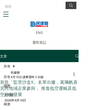
ENG
選民登記
文章
所有
民建聯
所有
4月16日
讀畢需時 3 分鐘
首批「監管沙盒X」名單出爐，葛珮帆喜
國際
見跨地域企業參與， 推進低空運輸及低
空旅遊發展
大灣區
2026年4月16日
兩會