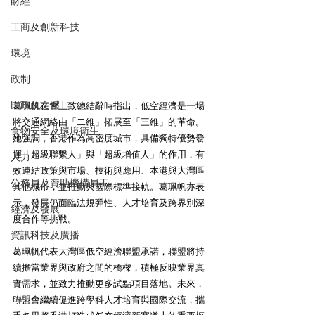
財經
工商及創新科技
環境
政制
民政及文體
葛珮帆在會上致總結辭時指出，低空經濟是一場
將交通網絡由「二維」拓展至「三維」的革命。
食物安全及環境衛生
她強調，香港作為高密度城市，具備獨特優勢發
揮「超級聯繫人」與「超級增值人」的作用，有
人力
效連結政策與市場、技術與應用、本港與大灣區
公務員及資助機構員工
其他城市，並推動與國際標準接軌。葛珮帆亦表
示，發展仍面臨法規彈性、人才培育及跨界別深
經濟及發展
度合作等挑戰。
資訊科技及廣播
葛珮帆代表大灣區低空經濟聯盟承諾，聯盟將持
續擔當業界與政府之間的橋樑，積極反映業界真
實需求，並致力推動更多試點項目落地。未來，
聯盟會繼續促進跨學科人才培育與國際交流，攜