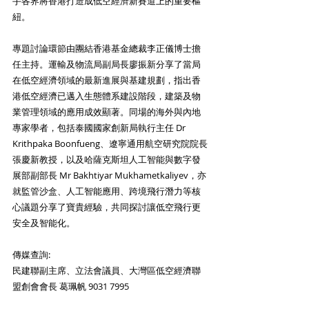
手各界將香港打造成低空經濟新賽道上的重要樞
紐。
專題討論環節由團結香港基金總裁李正儀博士擔
任主持。運輸及物流局副局長廖振新分享了當局
在低空經濟領域的最新進展與基建規劃，指出香
港低空經濟已邁入生態體系建設階段，建築及物
業管理領域的應用成效顯著。同場的海外與內地
專家學者，包括泰國國家創新局執行主任 Dr 
Krithpaka Boonfueng、遼寧通用航空研究院院長
張慶新教授，以及哈薩克斯坦人工智能與數字發
展部副部長 Mr Bakhtiyar Mukhametkaliyev，亦
就監管沙盒、人工智能應用、跨境飛行潛力等核
心議題分享了寶貴經驗，共同探討讓低空飛行更
安全及智能化。
傳媒查詢:
民建聯副主席、立法會議員、大灣區低空經濟聯
盟創會會長 葛珮帆 9031 7995