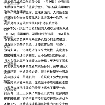
發展低空經濟工作組於今日（4月16日）公布首批
司法及法律
進階版低空經濟「監管沙盒X」的試點及演示項目
民政及青年事務
名單。民建聯副主席、立法會議員、大灣區低空
經濟聯盟創會會長葛珮帆對此表示十分歡迎。她
保安
高興見到政府落實推展4個非傳統航空器
（eVTOL）試點項目及15個無人機交通管理系統
教育
（UTM）演示項目。葛珮帆特別強調，UTM 是整
醫務衛生
個低空經濟發展中最為重要及核心的基礎建設，
只有建立完善的系統，才能真正做到「管得住、
發展
飛得安全」，這亦是確保未來大規模、高密度低
動物權益
空飛行有序進行的關鍵。更令她感到鼓舞的是，
是次入選名單不僅涵蓋本港機構，更吸引了眾多
工商專業
內地以至海外的領先企業積極參與，當中包括大
型電訊商、交通運輸企業、頂尖科技研發公司及
家庭
高等院校等。葛珮帆指出，這展現了強大的跨地
婦女
域及跨界別協同效應，並標誌著香港在推動低空
旅遊及未來跨境運輸的發展上邁出了重要一步。
少數族裔
她認為，這正正反映了業界正以實際行動參與推
青年民建聯
動產業落地，而特區政府發展低空經濟的步伐亦
不斷加快，為香港構建具國際競爭力的低空生態