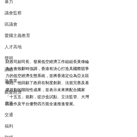
暴力
議會監察
區議會
愛國主義教育
人才高地
聲明
財政司副司長、發展低空經濟工作組組長黃偉綸
為大會致辭時強調，香港有決心打造具國際競爭
請願
力的低空經濟生態系統，並將香港定位為亞太區
漁農業
樞紐。他回顧了政府在制度創新、法規完善及基
建規劃的階段性成果，並表示未來將配合國家
銀髮經濟
「十五五」規劃，從沙盒試點、立法監管、大灣
房屋
區合作及平台優勢四方面全速推進發展。
交通
福利