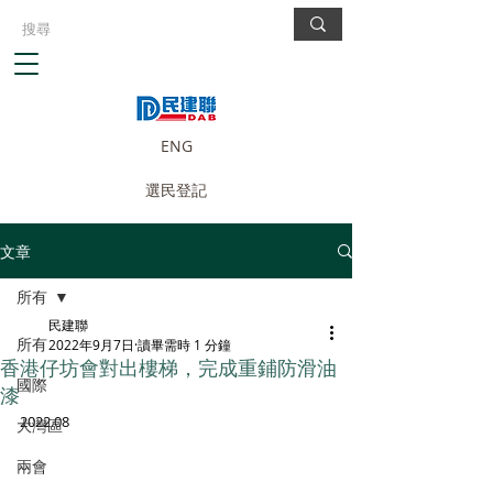
ENG
選民登記
文章
所有
民建聯
所有
2022年9月7日
讀畢需時 1 分鐘
香港仔坊會對出樓梯，完成重鋪防滑油
國際
漆
2022.08
大灣區
兩會