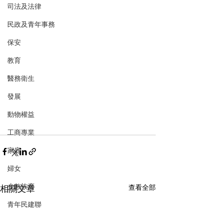
司法及法律
民政及青年事務
保安
教育
醫務衛生
發展
動物權益
工商專業
家庭
婦女
少數族裔
相關文章
查看全部
青年民建聯