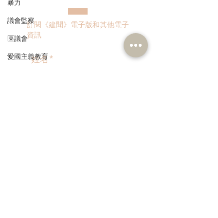
暴力
議會監察
訂閱《建聞》電子版和其他電子
資訊
區議會
愛國主義教育
人才高地
聲明
>
請願
漁農業
銀髮經濟
本人同意我的個人資料被用
作民建聯通知我有關資訊。
房屋
交通
福利