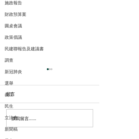
施政報告
財政預算案
圓桌會議
政策倡議
民建聯報告及建議書
調查
新冠肺炎
選舉
留言
義工
民生
立法會
撰寫留言......
港區全國人大代表團考察
立法會議員林琳
安徽涇縣，調研紅色文化
共同敦促加強生
新聞稿
保護與非遺活態傳承
管 加強輔助生育