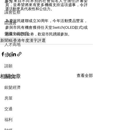
多位來自不同界別的社會知名人士擔任評審委
暴力
員，並希望將來有更多機構支持這項盛事，令評
選活動更具代表性和公信力。
議會監察
為慶祝民建聯成立30周年，今年活動獎品豐富，
區議會
參與市民有機會獲得任天堂Switch(OLED款式)或
愛國主義教育
惠康300元現金劵，歡迎市民踴躍參加。
新聞稿
香港年度漢字評選
人才高地
聲明
請願
相關文章
查看全部
漁農業
銀髮經濟
房屋
交通
福利