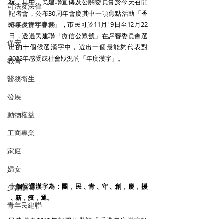
祝。其中，民建聯宣傳及公關委員會於今天召開
司法及法律
記者會，公布30周年會慶其中一項焦點活動「香
民政及青年事務
港年度漢字評選」，市民可於11月19日至12月22
日，透過民建聯「微信公眾號」在評審委員會選
保安
出的十個候選漢字中，選出一個最能夠代表對
2022年感受或社會狀況的「年度漢字」。
教育
醫務衛生
發展
動物權益
工商專業
家庭
婦女
十個候選漢字為：團﹑民﹑青﹑守﹑創﹑慶﹑援
少數族裔
﹑新﹑疫﹑通。
青年民建聯