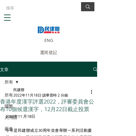
ENG
選民登記
文章
所有
民建聯
所有
2022年11月18日
讀畢需時 2 分鐘
香港年度漢字評選2022，評審委員會公
國際
布10個候選漢字，12月22日截止投票
2022年11 月18日
大灣區
兩會
今年是民建聯成立30周年並會舉辦一系列活動慶