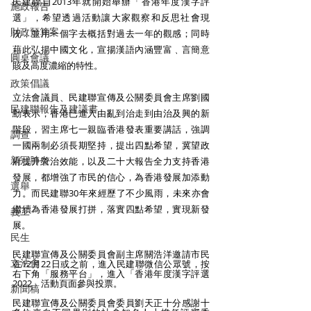
民建聯自2013年就開始舉辦「香港年度漢字評
施政報告
選」，希望透過活動讓大家觀察和反思社會現
財政預算案
況，並用一個字去概括對過去一年的觀感；同時
藉此弘揚中國文化，宣揚漢語內涵豐富﹑言簡意
圓桌會議
賅及高度濃縮的特性。
政策倡議
立法會議員、民建聯宣傳及公關委員會主席劉國
民建聯報告及建議書
勳表示，香港已進入由亂到治走到由治及興的新
階段，習主席七一親臨香港發表重要講話，強調
調查
一國兩制必須長期堅持，提出四點希望，冀望政
新冠肺炎
府提升管治效能，以及二十大報告全力支持香港
發展，都增強了市民的信心，為香港發展加添動
選舉
力。而民建聯30年來經歷了不少風雨，未來亦會
繼續為香港發展打拼，落實四點希望，實現新發
義工
展。
民生
民建聯宣傳及公關委員會副主席關浩洋邀請市民
立法會
在12月22日或之前，進入民建聯微信公眾號，按
右下角「服務平台」，進入「香港年度漢字評選
2022」活動頁面參與投票。
新聞稿
民建聯宣傳及公關委員會委員劉天正十分感謝十