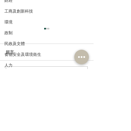
財經
工商及創新科技
環境
政制
民政及文體
留言
食物安全及環境衛生
人力
撰寫留言......
港區全國人大代表團考察
立法會議員林琳
公務員及資助機構員工
安徽涇縣，調研紅色文化
共同敦促加強生
經濟及發展
保護與非遺活態傳承
管 加強輔助生育
資訊科技及廣播
訂閱《建聞》電子版和其他電子
資訊