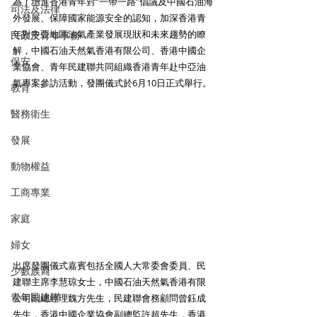
為了增進香港青年對“一帶一路”倡議及中國石油海
司法及法律
外發展、保障國家能源安全的認知，加深香港青
年對中亞地區油氣產業發展現狀和未來趨勢的瞭
民政及青年事務
解，中國石油天然氣香港有限公司、香港中國企
保安
業協會、青年民建聯共同組織香港青年赴中亞油
氣專案參訪活動，發團儀式於6月10日正式舉行。
教育
醫務衛生
發展
動物權益
工商專業
家庭
婦女
出席發團儀式嘉賓包括全國人大常委會委員、民
少數族裔
建聯主席李慧琼女士，中國石油天然氣香港有限
青年民建聯
公司副總經理魏方先生，民建聯會務顧問曾鈺成
先生，香港中國企業協會副總監許超先生，香港