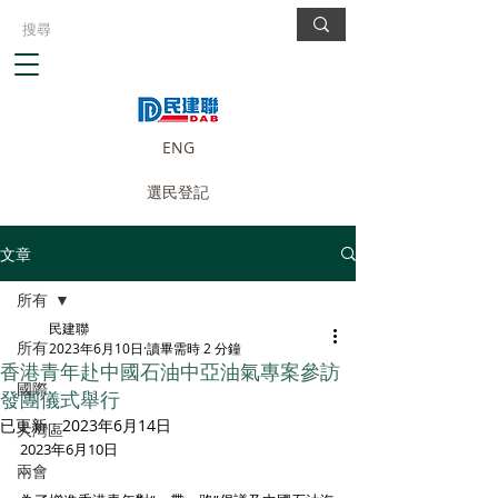
ENG
選民登記
文章
所有
民建聯
所有
2023年6月10日
讀畢需時 2 分鐘
香港青年赴中國石油中亞油氣專案參訪
國際
發團儀式舉行
已更新：
2023年6月14日
大灣區
2023年6月10日
兩會