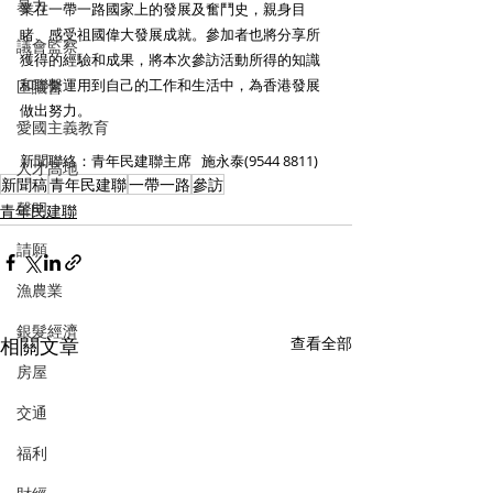
暴力
業在一帶一路國家上的發展及奮鬥史，親身目
睹、感受祖國偉大發展成就。參加者也將分享所
議會監察
獲得的經驗和成果，將本次參訪活動所得的知識
和聯繫運用到自己的工作和生活中，為香港發展
區議會
做出努力。
愛國主義教育
新聞聯絡：青年民建聯主席   施永泰(9544 8811)
人才高地
新聞稿
青年民建聯
一帶一路
參訪
聲明
青年民建聯
請願
漁農業
銀髮經濟
相關文章
查看全部
房屋
交通
福利