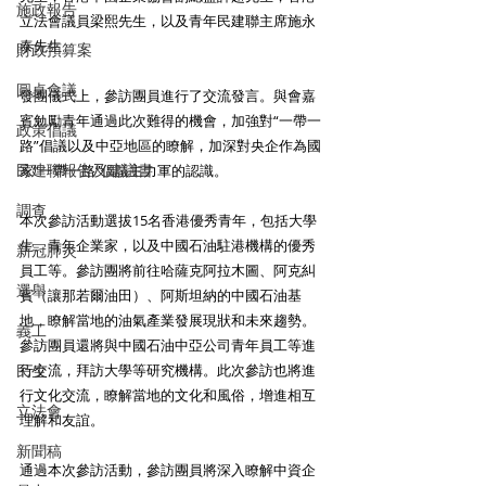
施政報告
立法會議員梁熙先生，以及青年民建聯主席施永
泰先生。
財政預算案
圓桌會議
發團儀式上，參訪團員進行了交流發言。與會嘉
賓勉勵青年通過此次難得的機會，加強對“一帶一
政策倡議
路”倡議以及中亞地區的瞭解，加深對央企作為國
民建聯報告及建議書
家“一帶一路”倡議主力軍的認識。
調查
本次參訪活動選拔15名香港優秀青年，包括大學
生、青年企業家，以及中國石油駐港機構的優秀
新冠肺炎
員工等。參訪團將前往哈薩克阿拉木圖、阿克糾
選舉
賓（讓那若爾油田）、阿斯坦納的中國石油基
地，瞭解當地的油氣產業發展現狀和未來趨勢。
義工
參訪團員還將與中國石油中亞公司青年員工等進
民生
行交流，拜訪大學等研究機構。此次參訪也將進
行文化交流，瞭解當地的文化和風俗，增進相互
立法會
理解和友誼。
新聞稿
通過本次參訪活動，參訪團員將深入瞭解中資企