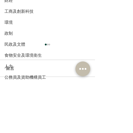
財經
工商及創新科技
環境
政制
民政及文體
食物安全及環境衛生
人力
留言
公務員及資助機構員工
創業馬拉松頒獎
經濟及發展
撰寫留言......
全港青年理財精英挑戰
資訊科技及廣播
2026頒獎禮暨立法會議政
體驗日
訂閱《建聞》電子版和其他電子
資訊