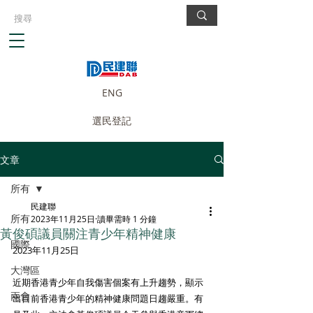
ENG
選民登記
文章
所有
民建聯
所有
2023年11月25日
讀畢需時 1 分鐘
黃俊碩議員關注青少年精神健康
國際
2023年11月25日
大灣區
近期香港青少年自我傷害個案有上升趨勢，顯示
兩會
出目前香港青少年的精神健康問題日趨嚴重。有