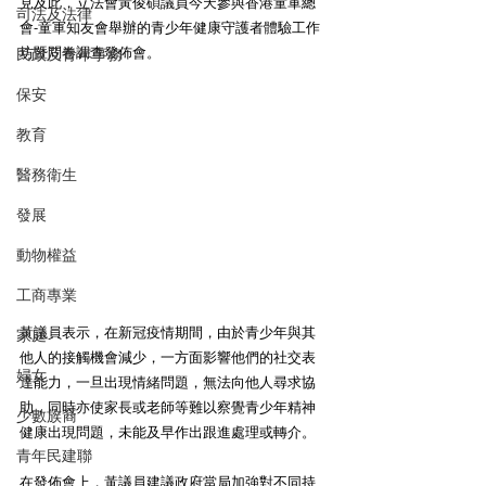
見及此，立法會黃俊碩議員今天參與香港童軍總
司法及法律
會-童軍知友會舉辦的青少年健康守護者體驗工作
坊暨問卷調查發佈會。
民政及青年事務
保安
教育
醫務衛生
發展
動物權益
工商專業
黃議員表示，在新冠疫情期間，由於青少年與其
家庭
他人的接觸機會減少，一方面影響他們的社交表
婦女
達能力，一旦出現情緒問題，無法向他人尋求協
助，同時亦使家長或老師等難以察覺青少年精神
少數族裔
健康出現問題，未能及早作出跟進處理或轉介。
青年民建聯
在發佈會上，黃議員建議政府當局加強對不同持