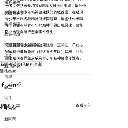
施政報告
份者，包括家長/老師/輔導人員提供訓練，提升他
們對身邊青少年精神健康狀態的敏銳度。在發現
財政預算案
青少年出現各種精神健康問題時，能盡快作出轉
圓桌會議
介，避免有關青少年的精神問題出現惡化，冀能
防止出現自殘或悲劇事件發生。
政策倡議
民建聯報告及建議書
黃議員對青少年精神健康議題一直關注，日前亦
完成精神健康急救（關懷青少年版）課程，並期
調查
望繼續與各界並肩成為青少年精神健康守護者。
新聞稿
黃俊碩
精神健康
新冠肺炎
醫務衛生
選舉
義工
民生
相關文章
查看全部
立法會
新聞稿