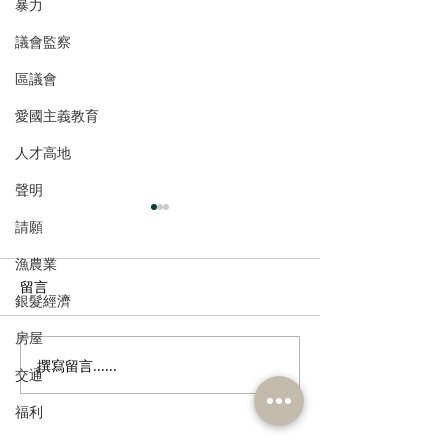
暴力
議會監察
區議會
愛國主義教育
人才高地
聲明
請願
漁農業
留言
銀髮經濟
房屋
撰寫留言......
陳永光歡迎中醫醫院推展
葛珮帆探訪罕見
交通
兩項中西醫協作專病治療
發育不全症」病童
福利
項目
倡加快創新藥物
網，為病童守護