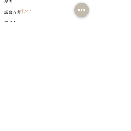
暴力
議會監察
區議會
愛國主義教育
>
人才高地
聲明
本人同意我的個人資料被用
請願
作民建聯通知我有關資訊。
漁農業
銀髮經濟
房屋
交通
福利
3582 1111