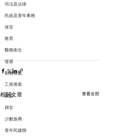
司法及法律
民政及青年事務
保安
教育
醫務衛生
發展
動物權益
工商專業
相關文章
查看全部
家庭
婦女
少數族裔
青年民建聯