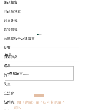
施政報告
財政預算案
圓桌會議
政策倡議
民建聯報告及建議書
調查
留言
新冠肺炎
選舉
撰寫留言......
港區全國人大代表團考察
立法會議員林琳
義工
安徽涇縣，調研紅色文化
共同敦促加強生
民生
保護與非遺活態傳承
管 加強輔助生育
立法會
訂閱《建聞》電子版和其他電子
新聞稿
資訊