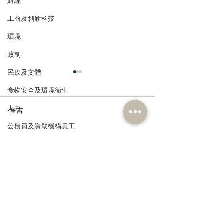
財經
工商及創新科技
環境
政制
民政及文體
食物安全及環境衛生
人力
留言
公務員及資助機構員工
經濟及發展
撰寫留言......
民建聯回應市區發現鱷魚
2026年西營盤
及檢獲大批瀕危動物
見調查
資訊科技及廣播
訂閱《建聞》電子版和其他電子
資訊