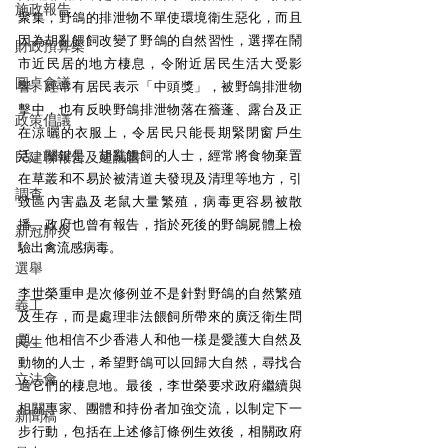
施政報告
聚集，野鴿的排泄物不單使環境衛生惡化，而且
因為胡亂餵飼改變了野鴿的自然習性，選擇在鬧
財政預算案
市近民居的地方棲息，令附近居民生活大受影
圓桌會議
響。經常有居民表示「中頭獎」，被野鴿排泄物
擊中，也有反映野鴿排泄物落在簷蓬、露台及正
政策倡議
在涼曬的衣服上，令居民只能長期緊閉窗戶生
活。關鍵是，胡亂餵飼的人士，經常將食物棄置
民建聯報告及建議書
在草叢和不易於被清道夫發現及清理等地方，引
調查
致區內害蟲及老鼠大量繁殖，病毒更容易被散
播。政府也曾有報告，指於死後的野鴿屍體上檢
新冠肺炎
驗出禽流感病毒。
選舉
李世榮重申是次修例並不是針對野鴿的自然繁殖
義工
及生存，而是處理非法餵飼所帶來的廣泛衛生問
題。他相信不少香港人和他一樣是愛護大自然及
民生
動物的人士，希望野鴿可以回歸大自然，尋找合
立法會
適它們的棲息地。最後，李世榮要求政府繼續與
相關專家、團體和持份者加強交流，以制定下一
新聞稿
步行動，包括在上述修訂條例生效後，相關政府