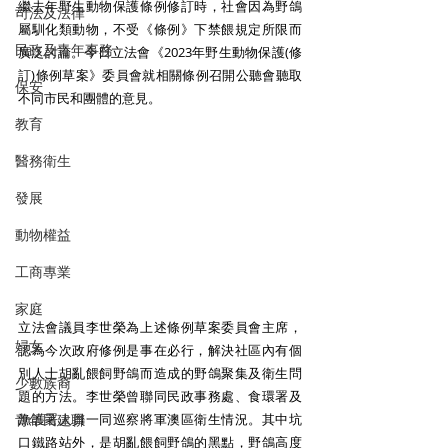
繼去年野生動物保護條例修訂時，社會因為野鴿
司法及法律
屬馴化類動物，不受《條例》下禁餵規定所限而
民政及青年事務
廣泛討論。今日立法會《2023年野生動物保護(修
訂)條例草案》委員會就相關條例召開公聽會聽取
保安
不同市民和團體的意見。
教育
醫務衛生
發展
動物權益
工商專業
家庭
立法會議員李世榮為上述條例草案委員會主席，
婦女
認為今次政府修例是事在必行，解決社區內有個
別人士胡亂餵飼野鴿而造成的野鴿聚集及衛生問
少數族裔
題的方法。李世榮曾聯同民政事務處、食環署及
漁護署人員一同巡察將軍澳區衛生情況。其中坑
青年民建聯
口鐵路站外，是胡亂餵飼野鴿的黑點，野鴿高度