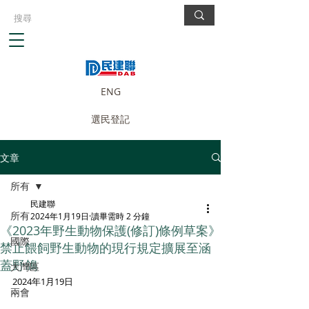
ENG
選民登記
文章
所有
民建聯
所有
2024年1月19日
讀畢需時 2 分鐘
《2023年野生動物保護(修訂)條例草案》
國際
禁止餵飼野生動物的現行規定擴展至涵
蓋野鴿
大灣區
2024年1月19日
兩會