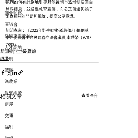
暴力
部門如何有計劃地引導野鴿從鬧市逐漸移居回自
然界棲息，並通過教育宣傳，向公眾傳遞與鴿子
議會監察
餵食相關的問題和風險，提高公眾意識。
區議會
新聞查詢：《2023年野生動物保護(修訂)條例草
愛國主義教育
案》委員會主席民建聯立法會議員 李世榮（9797 
7393）
人才高地
新聞稿
李世榮
野鴿
環境
聲明
請願
漁農業
銀髮經濟
相關文章
查看全部
房屋
交通
福利