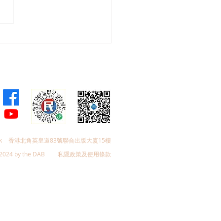
會議員林琳、蘇紹聰共同
加強生殖科技監管 加強輔
育保障
k
香港北角英皇道83號聯合出版大廈15樓
2024 by the DAB
私隱政策及使用條款