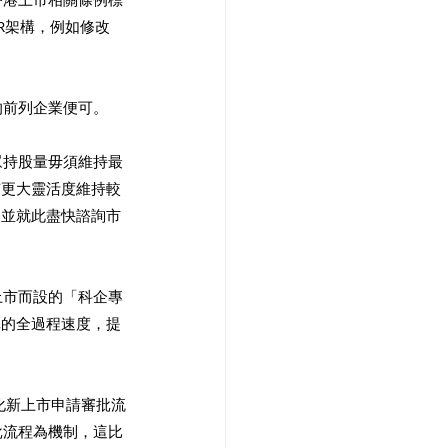
R架構，例如修改
的前列企業便可。
眾持股量毋須維持最
有更大靈活度維持較
，並就此盡快諮詢市
上市而設的「科企專
批的全過程速度，提
化新上市申請審批流
批流程為機制，這比