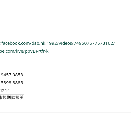
w.facebook.com/dab.hk.1992/videos/749507677573162/
ube.com/live/ppVBRrtfr-k
57 9853
98 3885
4214
市規則
陳振英