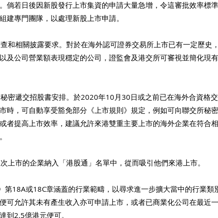
。倘若日後因新股發行上市集資的申請大量急增，令這審批效率標
組建專門團隊，以處理新股上市申請。
職調查和相關披露要求。對於在海外認可證券交易所上市已有一定歷史
以及公司營業額表現穩定的公司，證監會及港交所可審視並簡化現
司秘密遞交招股書安排。於2020年10月30日或之前已在海外合資格
市時，可自動享受豁免部分《上市規則》規定，例如可向聯交所秘
或者提高上市效率，建議允許來港雙重主要上市的海外企業在符合
。
流二次上市的企業納入「港股通」名單中，從而吸引他們來港上市。
則》第18A或18C章涵蓋的行業範疇，以尋求進一步擴大當中的行業
便可允許其未有產生收入亦可申請上市，或者已商業化公司在最近
達到2.5億港元便可。