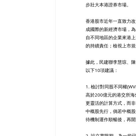
步壯大本港證券市場。
香港股市近年一直致力改
成國際的新經濟市場，為
自不同地區的企業來港上
的持續責任；檢視上市規
據此，民建聯李慧琼、陳
以下10項建議：
1. 檢討對同股不同權(
高於200億元的港交所
更靈活的計算方式，而非
中概股先行，倘若中概股
待機制運作順暢後，再開
2. 設立寬限期，為一