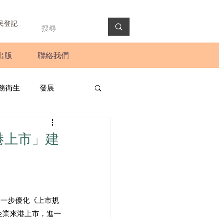
民登記
出版
聯絡我們
務衛生
發展
政預算案
圓桌會議
港上市」建
法會
新聞稿
進一步優化《上市規
企業來港上市，進一