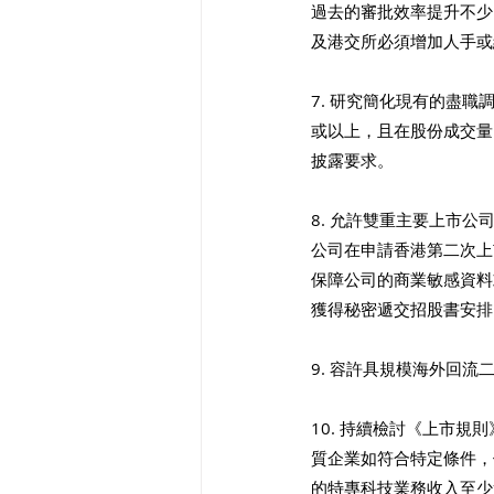
過去的審批效率提升不少
及港交所必須增加人手或
7. 研究簡化現有的盡
或以上，且在股份成交量
披露要求。
8. 允許雙重主要上市公
公司在申請香港第二次上
保障公司的商業敏感資料
獲得秘密遞交招股書安排
9. 容許具規模海外回
10. 持續檢討《上市規
質企業如符合特定條件，
的特專科技業務收入至少