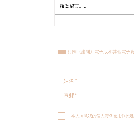
撰寫留言......
民建聯參觀九龍動物管理及動
物福利綜合大樓，與政府就修
例提升動物福利、打擊走私進
行探討
訂閱《建聞》電子版和其他電子
本人同意我的個人資料被用作民建