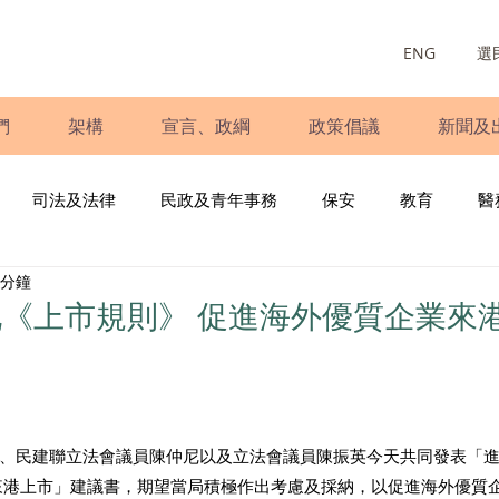
ENG
選
們
架構
宣言、政綱
政策倡議
新聞及
司法及法律
民政及青年事務
保安
教育
醫
 分鐘
庭
婦女
少數族裔
青年民建聯
施政報告
財
《上市規則》 促進海外優質企業來
書
調查
新冠肺炎
選舉
義工
民生
立
、民建聯立法會議員陳仲尼以及立法會議員陳振英今天共同發表「
來港上市」建議書，期望當局積極作出考慮及採納，以促進海外優質