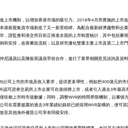
進上市機制，以增加香港市場的吸引力。2018年4月所實施的上市
本港新股集資市場創造了又一新里程碑。為配合最新經濟趨勢和企
市，證監會和港交所目前正推進全面的上市制度檢討，其中包括審
例和安排，改善審批流程；以及研究優化雙重主要上市及第二上市
仲尼議員以及陳振英議員早前合作，進行了業界相關意見諮詢及資
WVR)公司上市的市值及收入要求，提供更多彈性，例如把400億元的
海外認可證券交易所上市企業可在港掛牌上市，或者引入過去3年最高
僅依賴上市時市值數據；同時，調整WVR的時間界限機制，以審慎
公司在需要披露的過去3年業績紀錄前已經採用WVR架構的，便可
放至其他海外優質公司享有同樣安排。
些已在海外認可證券交易所上市的公司開放更寬鬆標準，允許其在達到