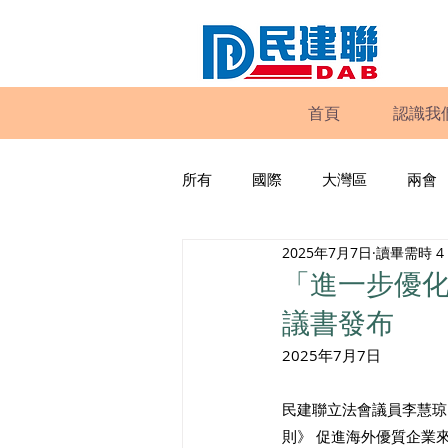
首頁
認識我
所有
國際
大灣區
兩會
2025年7月7日
讀畢需時 4
動物權益
工商專業
家
「進一步優化
議書發布
政策倡議
民建聯報告及建議
2025年7月7日
民建聯立法會議員李慧琼
暴力
議會監察
區議會
則》 促進海外優質企業