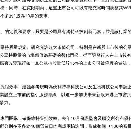
架構；同時，在寬限期內，這些上市公司可以有較充裕時間調整其WV
不多於1股為10票的要求。
公司」的定義和要求，只要是公司具有獨特科技創新元素，並是該行業
的公眾持股量規定。研究允許超大市值公司，特別是在新股上市後的公
以公眾持股量的市場價值為基礎的替代門檻，從而讓發行人在上市後
應否改變現行如一旦公眾持股量低於15%的上市公司被停牌的做法
審批流程效率，建議參考現時為便利特專科技公司及生物科技公司申請
業設立上市前的指引服務專線，以進一步加快未來新股來港上市審
爭力。
組建專門團隊，確保維持審批效率。去年10月份證監會及聯交所公布優
所分別在不多於40個營業日內完成兩輪詢問，形成整個T+100的審