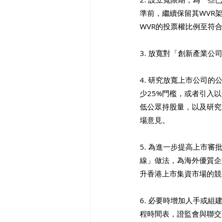
準前，繼續保留其WVR
WVR的投票權比例至符合
3. 放寬對「創新產業
4. 研究放寬上市公司
少25%門檻，或者引入
低公眾持股量，以及研究
場意見。
5. 為進一步提高上市
線」做法，為海外優質企
升香港上市集資市場的競
6. 必要時增加人手或
程時間表，證監會與聯交