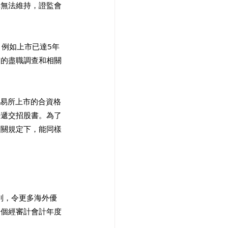
準無法維持，證監會
，例如上市已達5年
有的盡職調查和相關
交易所上市的合資格
密遞交招股書。為了
相關規定下，能同樣
類別，令更多海外優
一個經審計會計年度