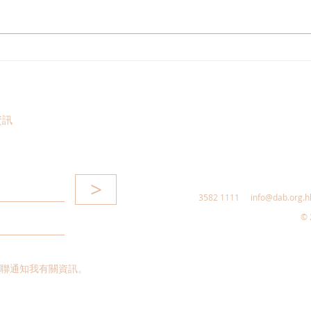
港區全國人大代表團考察安徽
立法
涇縣，調研紅色文化保護與非
敦促
遺活態傳承
助生
資訊
>
3582 1111
info@dab.org.h
© 
聯通知我有關資訊。