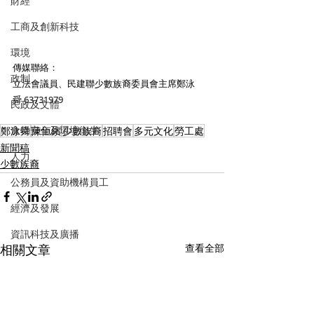
財經
工商及創新科技
環境
傳媒聯絡： 
政制
立法會議員、民建聯少數族裔委員會主席鄭泳
舜 63731979
民政及文體
食物安全及環境衛生
鄭泳舜
陳恒鑌
少數族裔
招聘會
多元文化
勞工處
新聞稿
人力
少數族裔
公務員及資助機構員工
經濟及發展
資訊科技及廣播
相關文章
查看全部