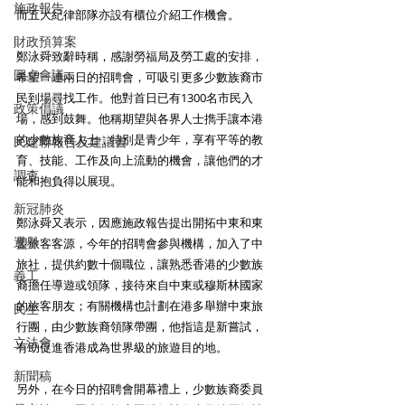
施政報告
而五大紀律部隊亦設有櫃位介紹工作機會。
財政預算案
鄭泳舜致辭時稱，感謝勞福局及勞工處的安排，
圓桌會議
希望一連兩日的招聘會，可吸引更多少數族裔市
民到場尋找工作。他對首日已有1300名市民入
政策倡議
場，感到鼓舞。他稱期望與各界人士擕手讓本港
的少數族裔人士，特別是青少年，享有平等的教
民建聯報告及建議書
育、技能、工作及向上流動的機會，讓他們的才
調查
能和抱負得以展現。
新冠肺炎
鄭泳舜又表示，因應施政報告提出開拓中東和東
選舉
盟旅客客源，今年的招聘會參與機構，加入了中
旅社，提供約數十個職位，讓熟悉香港的少數族
義工
裔擔任導遊或領隊，接待來自中東或穆斯林國家
的旅客朋友；有關機構也計劃在港多舉辦中東旅
民生
行團，由少數族裔領隊帶團，他指這是新嘗試，
立法會
有助促進香港成為世界級的旅遊目的地。
新聞稿
另外，在今日的招聘會開幕禮上，少數族裔委員