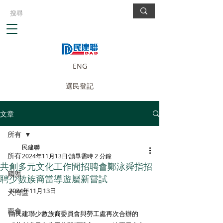
ENG
選民登記
文章
所有
民建聯
所有
2024年11月13日
讀畢需時 2 分鐘
共創多元文化工作間招聘會鄭泳舜指招
國際
聘少數族裔當導遊屬新嘗試
2024年11月13日
大灣區
兩會
由民建聯少數族裔委員會與勞工處再次合辦的