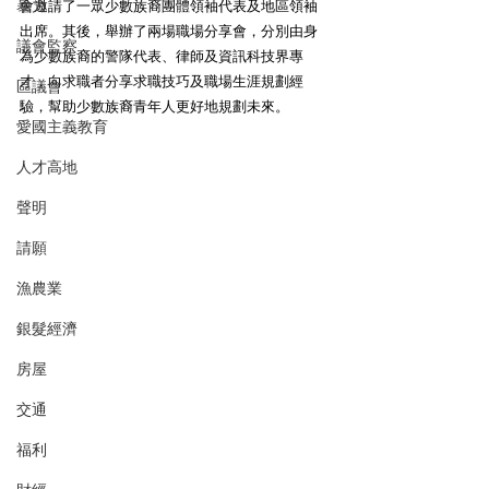
暴力
會邀請了一眾少數族裔團體領袖代表及地區領袖
出席。其後，舉辦了兩場職場分享會，分別由身
議會監察
為少數族裔的警隊代表、律師及資訊科技界專
才，向求職者分享求職技巧及職場生涯規劃經
區議會
驗，幫助少數族裔青年人更好地規劃未來。
愛國主義教育
人才高地
聲明
請願
漁農業
銀髮經濟
房屋
交通
福利