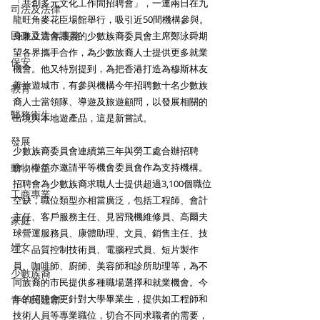
「共創多元文化工作間招聘會」，一連兩日在九
司法及法律
龍旺角麥花臣場館舉行，吸引近50間機構參與。
民政及青年事務
身兼立法會議員的少數族裔委員會主席鄭泳舜期
望各界攜手合作，為少數族裔人士提供更多就業
保安
機會。他又特別提到，為把香港打造為穆斯林友
善旅遊城市，有參與機構今年招聘數十名少數族
教育
裔人士當領隊、導遊及旅遊顧問，以發展相關的
醫務衛生
出境與本地遊產品，這是新嘗試。
發展
少數族裔委員會連續第三年與勞工處合辦招聘
動物權益
會，今年亦邀請平等機會委員會作為支持機構。
招聘會為少數族裔求職人士提供超過3,100個職位
工商專業
空缺，職位類型亦相當廣泛，包括工程師、會計
主任、客戶服務主任、見習飛機維修員、高爾夫
家庭
球營運服務員、康體助理、文員、銷售主任、技
婦女
工、品質控制技術員、電腦程式員、短片製作
員、咖啡師、廚師、美容師和診所助理等，為不
少數族裔
同族裔的市民提供多種職場選擇和就業機會。今
年的招聘會更針對大學畢業生，提供如工程師和
青年民建聯
技術人員等專業職位，切合不同求職者的需要，