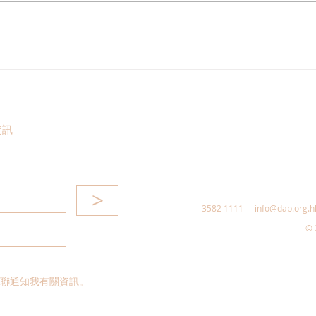
立法會審議新皇崗口岸草案，
林琳
陳勇期望「做多測多」完善通
建生
關配套
灣區
資訊
>
3582 1111
info@dab.org.h
© 
聯通知我有關資訊。