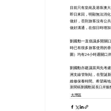
目前只有皇崗及港珠澳大
即日來回，明顯無法消化
做好，否則旅客沒有公
做好溝通，在假日時增加
劉國勳一直倡議多開關口
時已有很多旅客使用的
圍）均有24小時通關口
劉國勳亦建議當局先考
洲支線管制站，在聖誕
維修保養時間。希望兩地
新聞稿
劉國勳
延長口岸服
大灣區