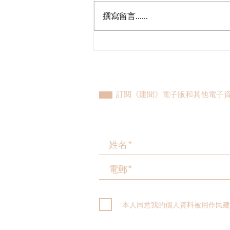
撰寫留言......
陳勇讚羅湖口岸「即到即辦」
回鄉證，務實推動深港一體化
訂閱《建聞》電子版和其他電子
本人同意我的個人資料被用作民建