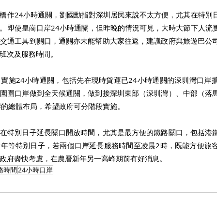
橋作24小時通關，劉國勳指對深圳居民來說不太方便，尤其在特別
。即使皇崗口岸24小時通關，但昨晚的情況可見，大時大節下人流
共交通工具到關口，通關亦未能幫助大家往返，建議政府與旅遊巴公
班次及服務時間。
實施24小時通關，包括先在現時貨運已24小時通關的深圳灣口岸
香園圍口岸做到全天候通關，做到接深圳東部（深圳灣）、中部（落
岸的總體布局，希望政府可分階段實施。
慮在特別日子延長關口開放時間，尤其是最方便的鐵路關口，包括港
新年等特別日子，若兩個口岸延長服務時間至凌晨2時，既能方便旅
政府盡快考慮，在農曆新年另一高峰期前有好消息。
務時間
24小時口岸