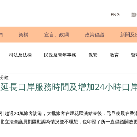
ENG
選
們
架構
宣言、政綱
政策倡議
新聞及
司法及法律
民政及青年事務
保安
教育
醫
 分鐘
庭
婦女
少數族裔
青年民建聯
施政報告
財
延長口岸服務時間及增加24小時口
書
調查
新冠肺炎
選舉
義工
民生
立
引超過20萬旅客訪港，大批旅客在煙花匯演結束後，元旦凌晨在香
北立法會議員劉國勳認為情況並不理想，也印證了所一直倡議開放更