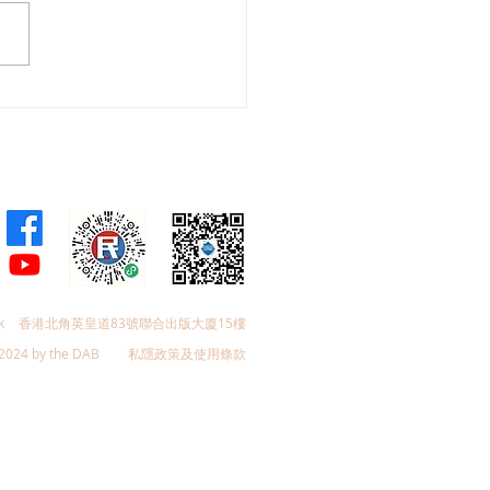
：強化粵港澳三地協同 共
育友好、全民安康幸福大
k
香港北角英皇道83號聯合出版大廈15樓
2024 by the DAB
私隱政策及使用條款