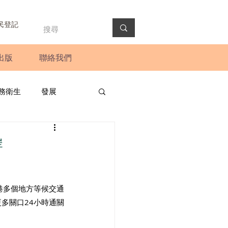
民登記
出版
聯絡我們
務衛生
發展
政預算案
圓桌會議
岸
法會
新聞稿
港多個地方等候交通
多關口24小時通關