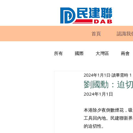
首頁
認識我
所有
國際
大灣區
兩會
2024年1月1日
讀畢需時 1
動物權益
工商專業
家
劉國勳：迫切
2024年1月1日
政策倡議
民建聯報告及建議
本港除夕夜倒數煙花，吸
工具回內地。民建聯新界
暴力
議會監察
區議會
的迫切性。