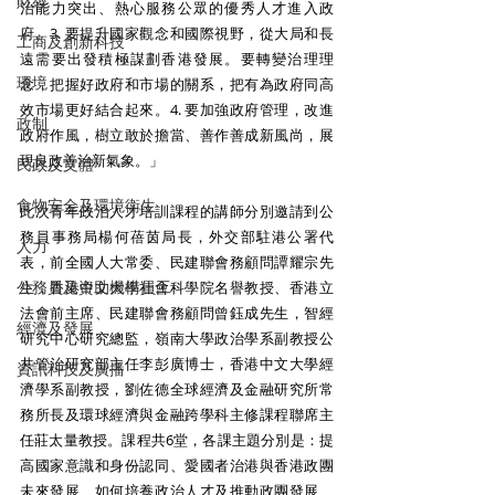
財經
治能力突出、熱心服務公眾的優秀人才進入政
府。3. 要提升國家觀念和國際視野，從大局和長
工商及創新科技
遠需要出發積極謀劃香港發展。要轉變治理理
環境
念，把握好政府和市場的關系，把有為政府同高
效市場更好結合起來。4. 要加強政府管理，改進
政制
政府作風，樹立敢於擔當、善作善成新風尚，展
現良政善治新氣象。」
民政及文體
食物安全及環境衛生
此次青年政治人才培訓課程的講師分別邀請到公
務員事務局楊何蓓茵局長，外交部駐港公署代
人力
表，前全國人大常委、民建聯會務顧問譚耀宗先
公務員及資助機構員工
生，香港中文大學社會科學院名譽教授、香港立
法會前主席、民建聯會務顧問曾鈺成先生，智經
經濟及發展
研究中心研究總監，嶺南大學政治學系副教授公
共管治研究部主任李彭廣博士，香港中文大學經
資訊科技及廣播
濟學系副教授，劉佐德全球經濟及金融研究所常
務所長及環球經濟與金融跨學科主修課程聯席主
任莊太量教授。課程共6堂，各課主題分別是：提
高國家意識和身份認同、愛國者治港與香港政團
未來發展、如何培養政治人才及推動政團發展、