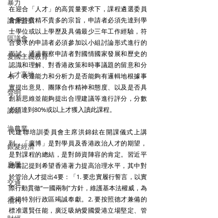
暴力
在迎合「人才」的高質量要求下，課程遴選委員
議會監察
會秉持貴精不貴多的宗旨，申請者必須先達到學
士學位或以上學歷及具備最少三年工作經驗，符
區議會
合要求的申請者必須參加以小組討論形式進行的
面試，通過觀察申請者對國情國家發展和歷史的
愛國主義教育
認識和理解、對香港政策和時事議題的留意和分
人才高地
析、表達能力和分析力是否能夠有邏輯地根據事
實提出意見、團隊合作精神和態度、以及是否具
聲明
創新思維並能夠提出合理建議等進行評分，分數
必須達到80%或以上才獲入讀此課程。
請願
漁農業
民建聯培訓委員會主席洪錦鉉在開課儀式上講
到，「廣博」是對學員及香港政治人才的期望，
銀髮經濟
是對課程的總結，是對師資陣容的肯定。習近平
房屋
總書記提到希望香港著力提高治理水平，其中對
於管治人才提出4要：「1. 要忠實履行誓言，以實
交通
際行動貫徹“一國兩制”方針，維護基本法權威，為
香港特別行政區竭誠奉獻。2. 要按照德才兼備的
福利
標准選賢任能，廣泛吸納愛國愛港立場堅定、管