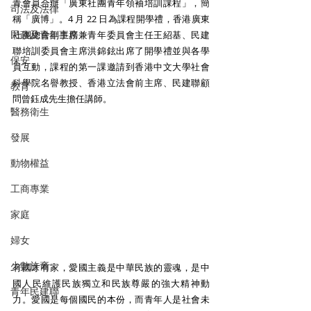
青會員合辦「廣東社團青年領袖培訓課程」，簡
司法及法律
稱「廣博」。4 月 22 日為課程開學禮，香港廣東
民政及青年事務
社團總會副主席兼青年委員會主任王紹基、民建
聯培訓委員會主席洪錦鉉出席了開學禮並與各學
保安
員互動，課程的第一課邀請到香港中文大學社會
科學院名譽教授、香港立法會前主席、民建聯顧
教育
問曾鈺成先生擔任講師。 
醫務衛生
發展
動物權益
工商專業
家庭
婦女
少數族裔
有國才有家，愛國主義是中華民族的靈魂，是中
國人民維護民族獨立和民族尊嚴的強大精神動
青年民建聯
力。愛國是每個國民的本份，而青年人是社會未