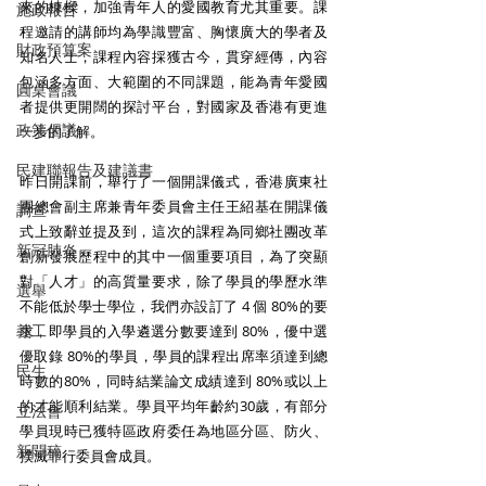
來的棟樑，加強青年人的愛國教育尤其重要。課
施政報告
程邀請的講師均為學識豐富、胸懷廣大的學者及
財政預算案
知名人士，課程內容採獲古今，貫穿經傳，內容
包涵多方面、大範圍的不同課題，能為青年愛國
圓桌會議
者提供更開闊的探討平台，對國家及香港有更進
政策倡議
一步的了解。 
民建聯報告及建議書
昨日開課前，舉行了一個開課儀式，香港廣東社
團總會副主席兼青年委員會主任王紹基在開課儀
調查
式上致辭並提及到，這次的課程為同鄉社團改革
新冠肺炎
創新發展歷程中的其中一個重要項目，為了突顯
對「人才」的高質量要求，除了學員的學歷水準
選舉
不能低於學士學位，我們亦設訂了 4 個 80%的要
義工
求，即學員的入學遴選分數要達到 80%，優中選
優取錄 80%的學員，學員的課程出席率須達到總
民生
時數的80%，同時結業論文成績達到 80%或以上
的才能順利結業。學員平均年齡約30歲，有部分
立法會
學員現時已獲特區政府委任為地區分區、防火、
新聞稿
撲滅罪行委員會成員。