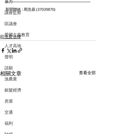
暴力
新聞聯絡 : 周浩鼎 (37039870)
議會監察
區議會
愛國主義教育
司法及法律
人才高地
聲明
請願
相關文章
查看全部
漁農業
銀髮經濟
房屋
交通
福利