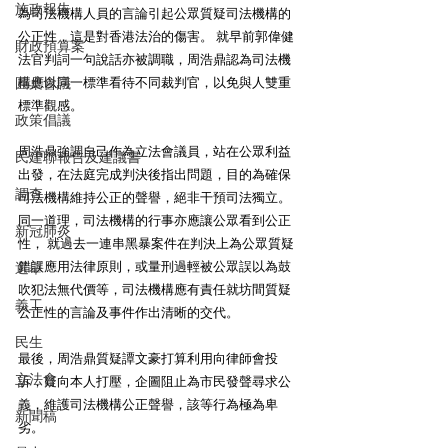
施政報告
為司法機構人員的言論引起公眾質疑司法機構的
公正性，這是對香港法治的傷害。 就早前郭偉健
財政預算案
法官判詞一句說話亦被調職，周浩鼎認為司法機
構應以同一標準看待不同裁判官，以免與人雙重
圓桌會議
標準觀感。 
政策倡議
周浩鼎強調自己作為立法會議員，站在公眾利益
民建聯報告及建議書
出發，在法庭完成判決後指出問題，目的為確保
調查
司法機構維持公正的聲譽，絕非干預司法獨立。
同一道理，司法機構的行事亦應讓公眾看到公正
新冠肺炎
性， 就過去一連串黑暴案件在判決上為公眾質疑
錯誤應用法律原則，或量刑過輕被公眾誤以為鼓
選舉
吹犯法無代價等，司法機構應有責任就坊間質疑
義工
公正性的言論及事件作出清晰的交代。 
民生
最後，周浩鼎質疑譚文豪打算利用向律師會投
立法會
訴，疑向本人打壓，企圖阻止為市民發聲尋求公
義，維護司法機構公正聲譽，該等行為極為卑
新聞稿
劣。 