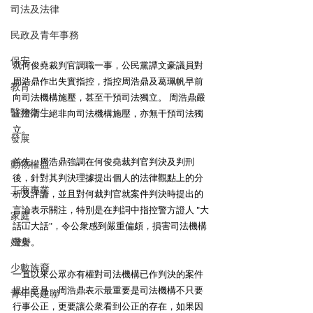
司法及法律
民政及青年事務
保安
就何俊堯裁判官調職一事，公民黨譚文豪議員對
周浩鼎作出失實指控，指控周浩鼎及葛珮帆早前
教育
向司法機構施壓，甚至干預司法獨立。 周浩鼎嚴
醫務衛生
正澄清，絕非向司法機構施壓，亦無干預司法獨
立。 
發展
首先，周浩鼎強調在何俊堯裁判官判決及判刑
動物權益
後，針對其判決理據提出個人的法律觀點上的分
工商專業
析及評論，並且對何裁判官就案件判決時提出的
言論表示關注，特別是在判詞中指控警方證人 "大
家庭
話冚大話"，令公衆感到嚴重偏頗，損害司法機構
婦女
聲譽。 
少數族裔
一直以來公眾亦有權對司法機構已作判決的案件
提出意見，周浩鼎表示最重要是司法機構不只要
青年民建聯
行事公正，更要讓公衆看到公正的存在，如果因