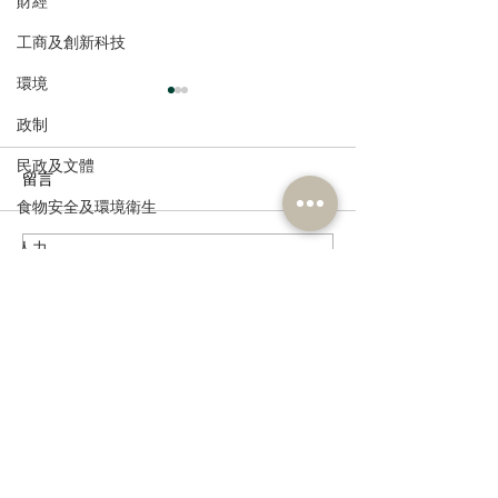
財經
工商及創新科技
環境
政制
民政及文體
留言
食物安全及環境衛生
人力
撰寫留言......
民建聯回應政府就《商品
歡迎國際統一私
公務員及資助機構員工
說明條例》展開公眾諮詢
香港設聯絡辦公
經濟及發展
資訊科技及廣播
訂閱《建聞》電子版和其他電子
資訊