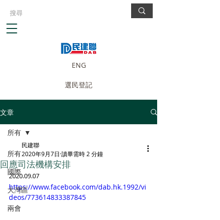
ENG
選民登記
文章
所有
民建聯
所有
2020年9月7日
讀畢需時 2 分鐘
回應司法機構安排
國際
2020.09.07
https://www.facebook.com/dab.hk.1992/vi
大灣區
deos/773614833387845
兩會