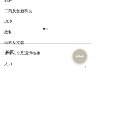
財經
工商及創新科技
環境
政制
民政及文體
留言
食物安全及環境衛生
人力
撰寫留言......
公務員及資助機構員工
松悅園耆融護養院獎學金
民建聯支持《中
計劃2025-26年度頒獎典禮
教育發展藍圖》
經濟及發展
圖》破障礙、定
資訊科技及廣播
好數字教育工作
訂閱《建聞》電子版和其他電子
資訊