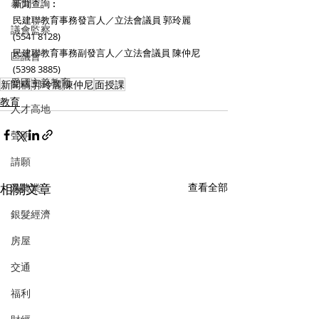
暴力
新聞查詢︰
民建聯教育事務發言人／立法會議員 郭玲麗 
議會監察
(5541 8128)
民建聯教育事務副發言人／立法會議員 陳仲尼 
區議會
(5398 3885)
愛國主義教育
新聞稿
郭玲麗
陳仲尼
面授課
教育
人才高地
聲明
請願
相關文章
查看全部
漁農業
銀髮經濟
房屋
交通
福利