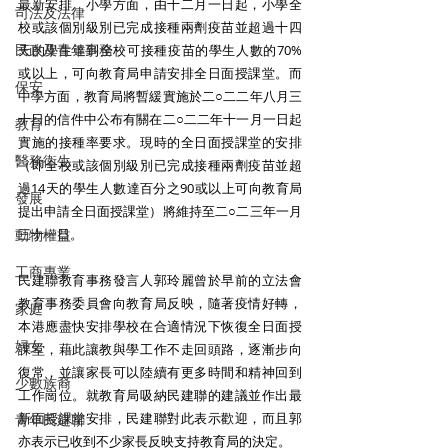
最新安排。小學方面，由十二月一日起，小學全
司法及法律
校或該個別級別已完成接種兩劑疫苗並超過十四
民政及青年事務
天的學生達到全校可接種疫苗的學生人數的70%
或以上，可向教育局申請安排全日面授課堂。而
保安
中學方面，教育局將暫緩實施於二○二二年八月三
十日的信件中公布有關在二○二二年十一月一日起
教育
實施的接種率要求。現時的全日面授課堂的安排
醫務衛生
（即全校或該個別級別已完成接種兩劑疫苗並超
過14天的學生人數達百分之90或以上可向教育局
發展
提出申請全日面授課堂）將維持至二○二三年一月
動物權益
三十一日。 
工商專業
民建聯教育事務發言人郭玲麗曾於早前的立法會
教育事務委員會向教育局反映，隨著疫情好轉，
家庭
本港應盡快安排學校在合適情況下恢復全日面授
婦女
課堂，藉此讓教與學工作不走回頭路，逐漸步向
復常，並讓家長可以陸續有更多時間和精神回到
少數族裔
工作崗位。就教育局吸納民建聯的建議並作出最
新面授課堂安排，民建聯對此表示歡迎，而且郭
青年民建聯
亦表示已收到不少家長反映支持教育局的決定。 