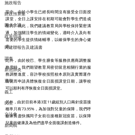
施政報告
當中，由於小學生已經長時間沒有接受全日面授
財政預算案
課堂，全日上課安排在初期可能會對學生們造成
圓桌會議
壓力。就此，我們建議教育局與學校保持緊密溝
通，加強關注學生的情緒變化，適時介入及向有
政策倡議
需要的學生提供情緒輔導，以確保學生的身心健
康。 
民建聯報告及建議書
調查
此外，由於校巴、學生膳食等服務供應商調整服
務需時，我們期望教育局密切留意相關行業的服
新冠肺炎
務調整進度，容許學校按照校本原則及實際運作
選舉
情況而申請具體恢復全日面授課堂日期，讓學校
可以順利有序恢復全日面授課堂。 
義工
另外，由於目前本港3至11歲組別人口兩針疫苗接
民生
種率只有73.95%，為加強對兒童的保障，我們呼
立法會
籲家長盡快攜同子女前往接種新冠疫苗，以保障
兒童的健康及為他們盡早全面復課創造條件。 
新聞稿