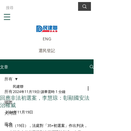
ENG
選民登記
文章
所有
民建聯
所有
2024年11月19日
讀畢需時 1 分鐘
回應非法初選案，李慧琼：彰顯國安法
國際
治權威
2024年11月19日
大灣區
兩會
今日（19日），法庭對「35+初選案」作出判決，