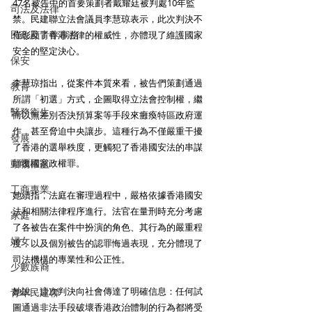
47名被告中的首要策劃者戴耀廷被判處10年監
司法及法律
禁。民建聯立法會議員李慧琼表示，此次判決不
民政及青年事務
僅彰顯了香港法律的權威性，亦體現了維護國家
安全的堅定決心。
保安
李慧琼指出，從案件本質來看，被告們策劃通過
教育
所謂「初選」方式，企圖取得立法會控制權，繼
醫務衛生
而以無差別否決預算案等手段來癱瘓特區政府運
作，甚至脅迫中央讓步。這種行為不僅嚴重干擾
發展
了香港的選舉秩度，更觸犯了香港國安法的串謀
動物權益
顛覆國家政權罪。
工商專業
她續指，法庭在審理過程中，嚴格依據香港國安
法和相關法律程序進行。法官在量刑時充分考慮
家庭
了各被告在案件中扮演的角色、其行為的嚴重程
婦女
度，以及個別被告的認罪悔過表現，充分體現了
司法機構的專業性和公正性。
少數族裔
她說，這次判決向社會傳達了明確信息：任何試
青年民建聯
圖通過非法手段破壞香港政治體制的行為都將受