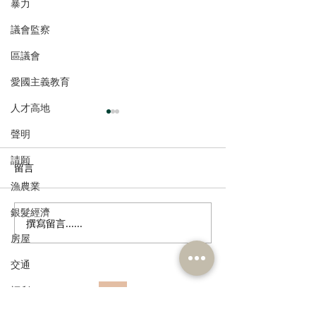
暴力
議會監察
區議會
愛國主義教育
人才高地
聲明
請願
留言
漁農業
銀髮經濟
撰寫留言......
民建聯回應政府就《商品
歡迎國際統一私
房屋
說明條例》展開公眾諮詢
香港設聯絡辦公
交通
福利
訂閱《建聞》電子版和其他電子