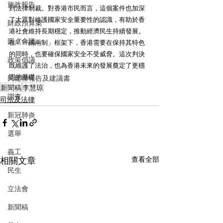
施政報告
到法律制裁。對香港市民而言，這個案件也加深
了大眾對維護國家安全重要性的認識，有助於香
財政預算案
港社會維持長期穩定，推動經濟民生持續發展。
圓桌會議
在「一國兩制」框架下，香港需要在保持其特色
的同時，也要確保國家安全不受威脅。這次判決
政策倡議
既維護了法治，也為香港未來的發展奠定了更穩
固的基礎。
民建聯報告及建議書
新聞稿
李慧琼
調查
司法及法律
新冠肺炎
選舉
義工
相關文章
查看全部
民生
立法會
新聞稿