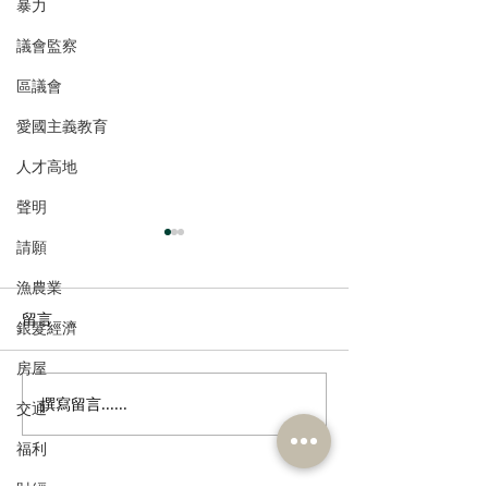
暴力
議會監察
區議會
愛國主義教育
人才高地
聲明
請願
漁農業
留言
銀髮經濟
房屋
撰寫留言......
港區全國人大代表團考察
立法會議員林琳
交通
安徽涇縣，調研紅色文化
共同敦促加強生
福利
保護與非遺活態傳承
管 加強輔助生育