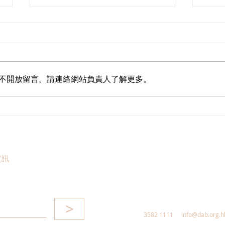
不開放留言。請連絡網站負責人了解更多。
港區全國人大代表團考察安徽
立法
涇縣，調研紅色文化保護與非
敦促
遺活態傳承
助生
資訊
>
3582 1111
info@dab.org.h