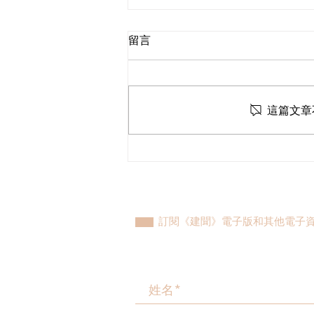
留言
這篇文章
民建聯參觀九龍動物管理及動
物福利綜合大樓，與政府就修
例提升動物福利、打擊走私進
行探討
訂閱《建聞》電子版和其他電子