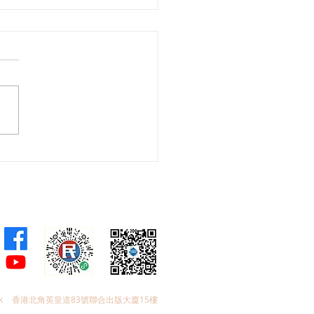
會議員林琳、蘇紹聰共同
加強生殖科技監管 加強輔
育保障
k
香港北角英皇道83號聯合出版大廈15樓