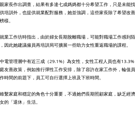
親家長作出調查，結果有多達七成媽媽都十分希望工作，只是未能
供培訓外，也提供就業配對服務，她並強調，這些家長除了希望改
榜樣。
就業工作坊時指出，由於婦女長期脫離職場，可能對職場工作感到
，因此她建議僱員再培訓局可擴展一些助力女性重返職場的課程。
電管理層中有近三成（29.1%）為女性，女性工程人員也有13.3
庭友善政策，例如推行彈性工作安排，除了容許在家工作外，輪值
作時間的前題下，員工可自行選擇上班及下班時間。
維繫家庭和穩定的角色十分重要，不過她們長期照顧家庭，缺乏經
女的「退休」生活。