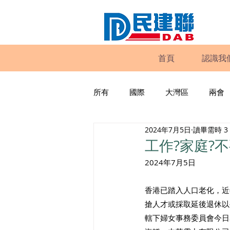
首頁
認識我
所有
國際
大灣區
兩會
2024年7月5日
讀畢需時 3
動物權益
工商專業
家
工作?家庭?
2024年7月5日
政策倡議
民建聯報告及建議
香港已踏入人口老化，近
搶人才或採取延後退休以
暴力
議會監察
區議會
轄下婦女事務委員會今日