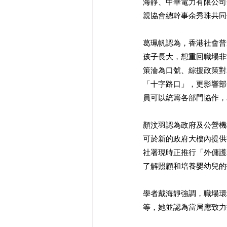
海靜、中華電力有限公司
親協會總幹事余秀珠共同
葛珮帆認為，香港社會普
孩子長大，想重回職場非
策淪為口號、綜援政策對
「十字路口」，更影響部
員可以統籌各部門協作，
顏汶羽認為政府及公營機
可於新的政府大樓內提供
社署現時正推行「外傭護
了解照顧和培養嬰幼兒的
學者戴海靜強調，職場環
等，她並認為當局應致力