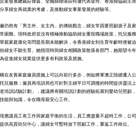
企業發展總裁莊偉茵、全國婦聯港區特邀代表金玲、香港婦協副主
分享婦女再就業的考慮，及推動婦女事業發展的經驗等。
遍仍然有「男主外、女主內」的傳統觀念，婦女常因要照顧孩子及
常困難。現時政府並沒有積極推動協助婦女重投職場政策，托兒服
單親家庭僵化等問題長期未能解決，令香港婦女到生育年齡時便被
份婦女不願生育。她指現時與婦女相關政策散落各部門，她期望今
為促進婦女就業提供更多有利政策及措施。
構在友善家庭僱員措施上可以向前行多步，例如將軍澳正陸續遷入
托兒服務；僱員再培訓局也可針對主婦平日可調撥的時間提供靈活
老培訓試驗計劃」，建議將有關培訓計劃的經驗拓展到嬰幼兒照顧
技能與知識，令在職母親安心工作。
境應讓員工有工作與家庭平衡的生活，員工應盡量不超時工作，公
提供高質幼兒中心，讓婦女可暫時放下照顧工作，重返工作崗位。