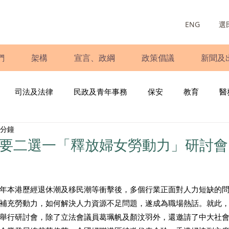
ENG
選
們
架構
宣言、政綱
政策倡議
新聞及
司法及法律
民政及青年事務
保安
教育
醫
 分鐘
庭
婦女
少數族裔
青年民建聯
施政報告
財
不要二選一「釋放婦女勞動力」研討會
書
調查
新冠肺炎
選舉
義工
民生
立
年本港歷經退休潮及移民潮等衝擊後，多個行業正面對人力短缺的
補充勞動力，如何解決人力資源不足問題，遂成為職場熱話。就此
舉行研討會，除了立法會議員葛珮帆及顏汶羽外，還邀請了中大社