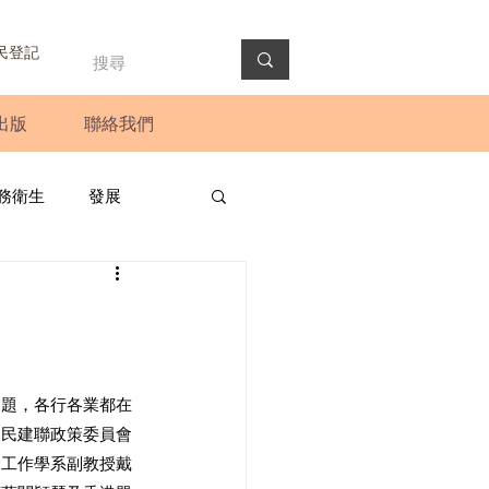
民登記
出版
聯絡我們
務衛生
發展
政預算案
圓桌會議
法會
新聞稿
問題，各行各業都在
，民建聯政策委員會
會工作學系副教授戴