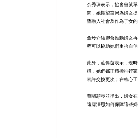
余秀珠表示，協會曾就單
間，她期望當局為婦女提
望融入社會及作為子女的
金玲介紹聯會推動婦女再
程可以協助她們重拾自信
此外，莊偉茵表示，現時中
構，她們都正積極推行家
容許交換更次；在核心工
蔡關頴琴並指出，婦女在
遠應深思如何保障這些婦