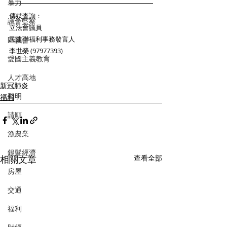
暴力
傳媒查詢： 
議會監察
立法會議員 
民建聯福利事務發言人 
區議會
李世榮 (97977393)
愛國主義教育
人才高地
新冠肺炎
聲明
福利
請願
漁農業
銀髮經濟
相關文章
查看全部
房屋
交通
福利