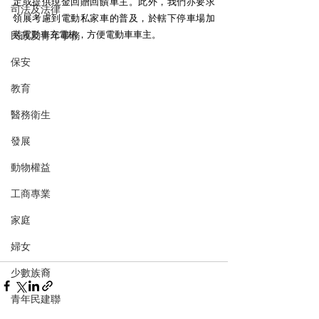
定或提供現金回贈回饋車主。此外，我們亦要求
司法及法律
領展考慮到電動私家車的普及，於轄下停車場加
裝電動車充電樁，方便電動車車主。
民政及青年事務
保安
教育
醫務衛生
發展
動物權益
工商專業
家庭
婦女
少數族裔
青年民建聯