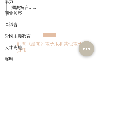
暴力
撰寫留言......
鄭泳舜夥九龍城區議員落
港區人大代表團
議會監察
區視察，樂見啟德足球盛
考察，重溫渡江
會刺激地區消費升2成，倡
神，領略科技創
區議會
業界加碼優惠，政府強化
愛國主義教育
宣傳迎未來盛事
訂閱《建聞》電子版和其他電子
人才高地
資訊
聲明
請願
漁農業
銀髮經濟
>
房屋
交通
本人同意我的個人資料被用
福利
作民建聯通知我有關資訊。