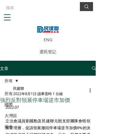
ENG
選民登記
文章
所有
民建聯
所有
2022年8月1日
讀畢需時 1 分鐘
強烈反對領展停車場逆市加價
國際
2022.07
大灣區
立法會議員劉國勳及民建聯元朗支部團隊會晤領
兩會
展管理層，促請領展撤回停車場逆市加價8%的決