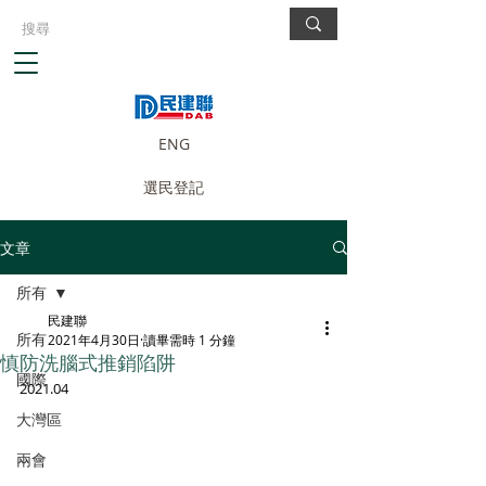
ENG
選民登記
文章
所有
民建聯
所有
2021年4月30日
讀畢需時 1 分鐘
慎防洗腦式推銷陷阱
國際
2021.04
大灣區
兩會