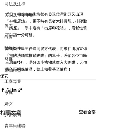
司法及法律
近日，相信各位街坊都有發現柴灣街頭又出現
民政及青年事務
「神秘店舖」，更不時有長者大排長龍，排隊聽
保安
「講座」，手中還有「出席印花咭」，店舖性質
可以話十分可疑。
教育
醫務衛生
陳凱榮社區主任連同警方代表，向來往街坊宣傳
「提防洗腦式推銷陷阱」的單張，呼籲各位市民
發展
三思而後行，唔好因小禮物就墮入大陷阱，天價
購入不明保健品，賠上積蓄甚至健康！
動物權益
保安
工商專業
家庭
婦女
相關文章
查看全部
少數族裔
青年民建聯