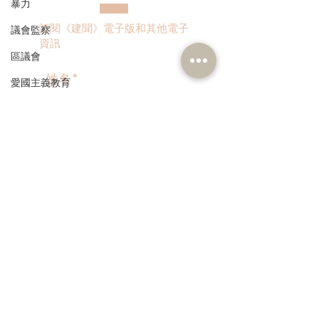
香港特別行政區對皇崗口
暴力
岸港方口岸及相關延伸區
訂閱《建聞》電子版和其他電子
議會監察
實施管轄的議案》，為“十
資訊
五五”開局注入灣區融合新
區議會
動能
愛國主義教育
人才高地
聲明
>
請願
漁農業
本人同意我的個人資料被用
銀髮經濟
作民建聯通知我有關資訊。
房屋
交通
福利