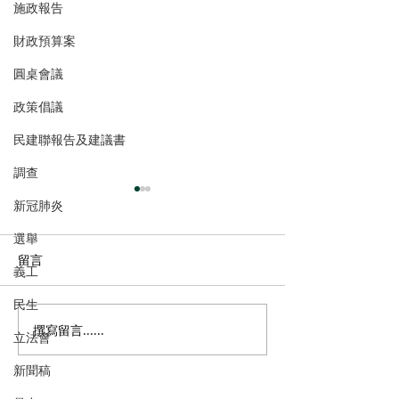
施政報告
財政預算案
圓桌會議
政策倡議
民建聯報告及建議書
調查
新冠肺炎
選舉
留言
義工
民生
撰寫留言......
港區全國人大常委會委員
民建聯考察港珠
立法會
李慧琼：熱烈歡迎全國人
港口岸全港首個
新聞稿
大常委會通過《關於授權
關」試點