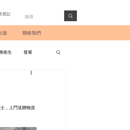
民登記
出版
聯絡我們
務衛生
發展
政預算案
圓桌會議
法會
新聞稿
人士，上門送贈物資