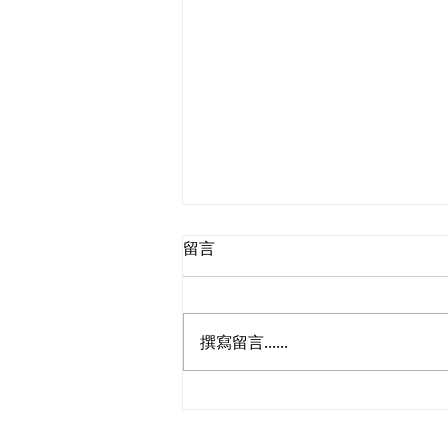
留言
撰寫留言......
民建聯參觀九龍動物管理及動
物福利綜合大樓，與政府就修