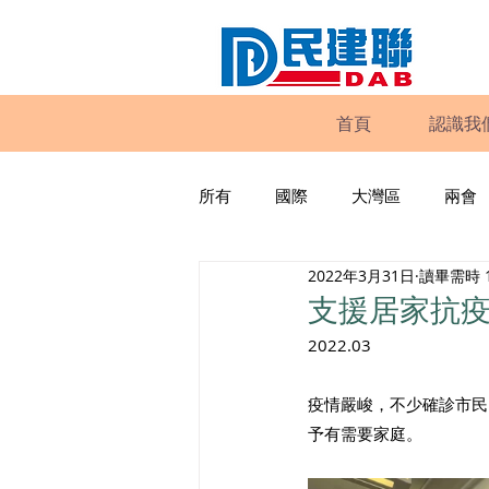
首頁
認識我
所有
國際
大灣區
兩會
2022年3月31日
讀畢需時 
動物權益
工商專業
家
支援居家抗疫
2022.03
政策倡議
民建聯報告及建議
疫情嚴峻，不少確診市民
予有需要家庭。
暴力
議會監察
區議會