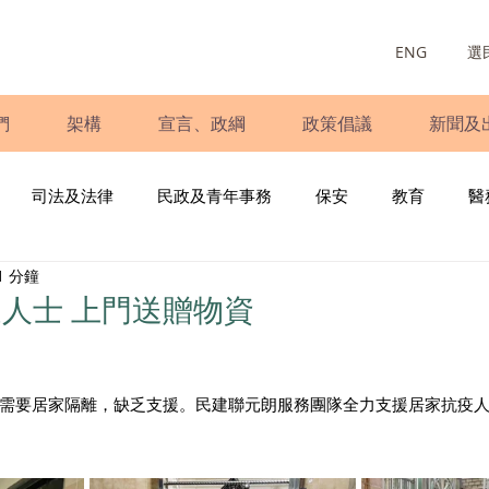
ENG
選
們
架構
宣言、政綱
政策倡議
新聞及
司法及法律
民政及青年事務
保安
教育
醫
1 分鐘
庭
婦女
少數族裔
青年民建聯
施政報告
財
人士 上門送贈物資
書
調查
新冠肺炎
選舉
義工
民生
立
需要居家隔離，缺乏支援。民建聯元朗服務團隊全力支援居家抗疫