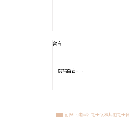
留言
撰寫留言......
民建聯參觀九龍動物管理及動
物福利綜合大樓，與政府就修
例提升動物福利、打擊走私進
行探討
訂閱《建聞》電子版和其他電子