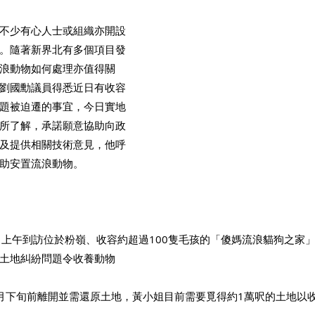
不少有心人士或組織亦開設
。隨著新界北有多個項目發
浪動物如何處理亦值得關
劉國勳議員得悉近日有收容
題被迫遷的事宜，今日實地
所了解，承諾願意協助向政
及提供相關技術意見，他呼
助安置流浪動物。
）上午到訪位於粉嶺、收容約超過100隻毛孩的「傻媽流浪貓狗之家
土地糾紛問題令收養動物
月下旬前離開並需還原土地，黃小姐目前需要覓得約1萬呎的土地以