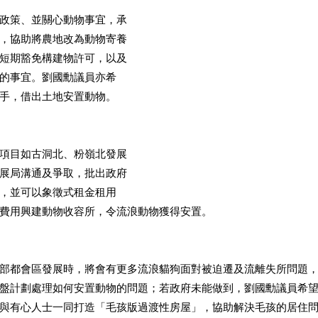
政策、並關心動物事宜，承
，協助將農地改為動物寄養
短期豁免構建物許可，以及
的事宜。劉國勳議員亦希
手，借出土地安置動物。
項目如古洞北、粉嶺北發展
展局溝通及爭取，批出政府
，並可以象徵式租金租用
費用興建動物收容所，令流浪動物獲得安置。
部都會區發展時，將會有更多流浪貓狗面對被迫遷及流離失所問題
盤計劃處理如何安置動物的問題；若政府未能做到，劉國勳議員希
與有心人士一同打造「毛孩版過渡性房屋」，協助解決毛孩的居住