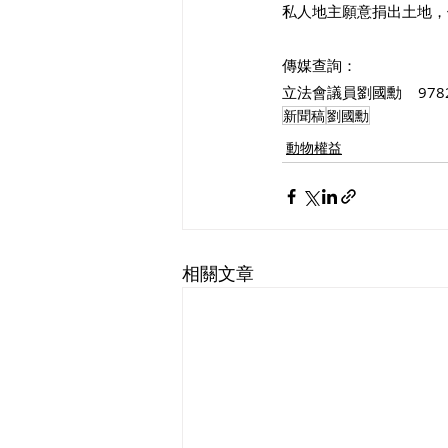
私人地主願意捐出土地，
傳媒查詢：
立法會議員劉國勳    9782
新聞稿
劉國勳
動物權益
相關文章