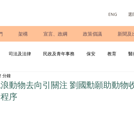
ENG
選
們
架構
宣言、政綱
政策倡議
新聞及
司法及法律
民政及青年事務
保安
教育
醫
2 分鐘
庭
婦女
少數族裔
青年民建聯
施政報告
財
浪動物去向引關注 劉國勳願助動物
請程序
書
調查
新冠肺炎
選舉
義工
民生
立