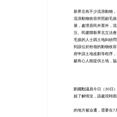
新界北有不少流浪動物，
流浪動物收容所照顧毛孩
展，處理居民外置外，流
注。民建聯新界北立法會
毛孩的人士因土地糾紛問
到該位於粉嶺的動物收容
府申請土地改劃等程序，
籲有心人能提供土地，協
劉國勳議員今日（30日
姐了解情況，該處現時因
的地方被迫遷，需要在7