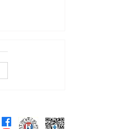
尼倡「先戶外、後室內」
及「分區用餐」穩步構建
友善城市