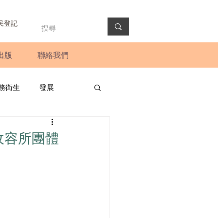
民登記
出版
聯絡我們
務衛生
發展
政預算案
圓桌會議
收容所團體
法會
新聞稿