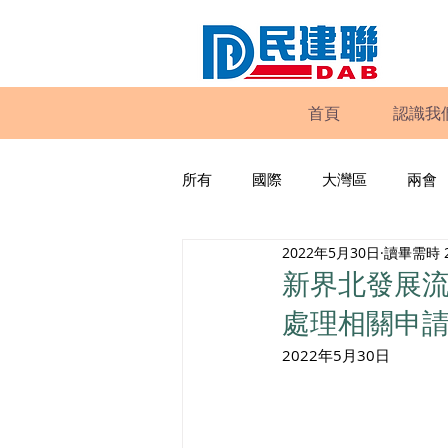
首頁
認識我
所有
國際
大灣區
兩會
2022年5月30日
讀畢需時 
動物權益
工商專業
家
新界北發展流
處理相關申
政策倡議
民建聯報告及建議
2022年5月30日
暴力
議會監察
區議會