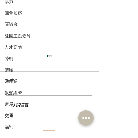
暴力
議會監察
區議會
愛國主義教育
人才高地
聲明
請願
留言
漁農業
銀髮經濟
房屋
撰寫留言......
港區全國人大代表團考察
立法會議員林琳
安徽涇縣，調研紅色文化
共同敦促加強生
交通
保護與非遺活態傳承
管 加強輔助生育
福利