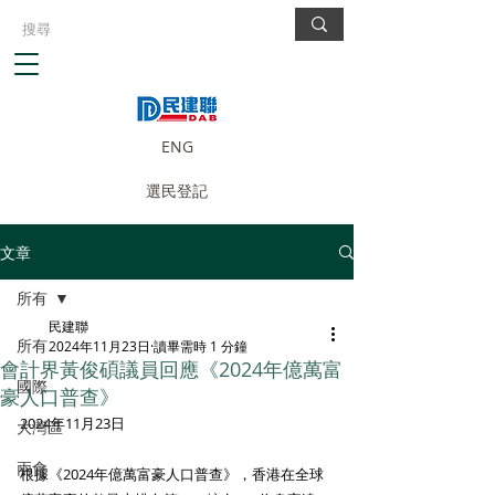
ENG
選民登記
文章
所有
民建聯
所有
2024年11月23日
讀畢需時 1 分鐘
會計界黃俊碩議員回應《2024年億萬富
國際
豪人口普查》
2024年11月23日
大灣區
兩會
根據《2024年億萬富豪人口普查》，香港在全球