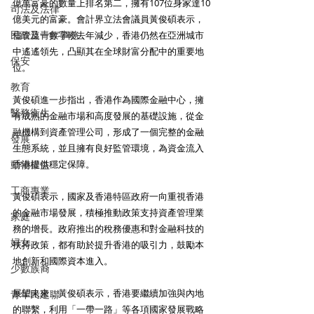
億萬富豪的數量上排名第二，擁有107位身家達10
司法及法律
億美元的富豪。會計界立法會議員黃俊碩表示，
民政及青年事務
儘管這一數字較去年減少，香港仍然在亞洲城市
中遙遙領先，凸顯其在全球財富分配中的重要地
保安
位。
教育
黃俊碩進一步指出，香港作為國際金融中心，擁
醫務衛生
有成熟的金融市場和高度發展的基礎設施，從金
融機構到資產管理公司，形成了一個完整的金融
發展
生態系統，並且擁有良好監管環境，為資金流入
動物權益
香港提供穩定保障。
工商專業
黃俊碩表示，國家及香港特區政府一向重視香港
的金融市場發展，積極推動政策支持資產管理業
家庭
務的增長。政府推出的稅務優惠和對金融科技的
婦女
扶持政策，都有助於提升香港的吸引力，鼓勵本
地創新和國際資本進入。
少數族裔
展望未來，黃俊碩表示，香港要繼續加強與內地
青年民建聯
的聯繫，利用「一帶一路」等各項國家發展戰略