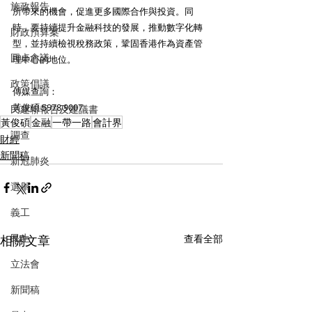
施政報告
所帶來的機會，促進更多國際合作與投資。同
時，要持續提升金融科技的發展，推動數字化轉
財政預算案
型，並持續檢視稅務政策，鞏固香港作為資產管
圓桌會議
理中心的地位。
政策倡議
傳媒查詢：
黃俊碩 5978 9007
民建聯報告及建議書
黃俊碩
金融
一帶一路
會計界
調查
財經
新聞稿
新冠肺炎
選舉
義工
民生
相關文章
查看全部
立法會
新聞稿