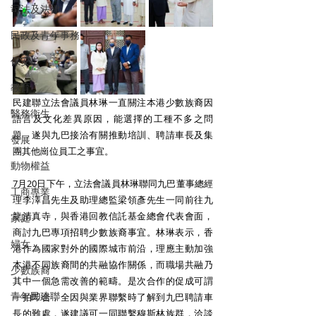
司法及法律
民政及青年事務
保安
教育
民建聯立法會議員林琳一直關注本港少數族裔因
醫務衛生
語言及文化差異原因，能選擇的工種不多之問
題，遂與九巴接洽有關推動培訓、聘請車長及集
發展
團其他崗位員工之事宜。
動物權益
7月20日下午，立法會議員林琳聯同九巴董事總經
工商專業
理李澤昌先生及助理總監梁領彥先生一同前往九
龍清真寺，與香港回教信託基金總會代表會面，
家庭
商討九巴專項招聘少數族裔事宜。林琳表示，香
婦女
港作為國家對外的國際城市前沿，理應主動加強
本港不同族裔間的共融協作關係，而職場共融乃
少數族裔
其中一個急需改善的範疇。是次合作的促成可謂
青年民建聯
一拍即合，全因與業界聯繫時了解到九巴聘請車
長的難處，遂建議可一同聯繫穆斯林族群，洽談