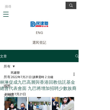
ENG
選民登記
文章
所有
民建聯
所有
2022年7月21日
讀畢需時 2 分鐘
林琳促成九巴高層與香港回教信託基金
國際
總會代表會面 九巴將增加招聘少數族裔
2022年7月21日
大灣區
兩會