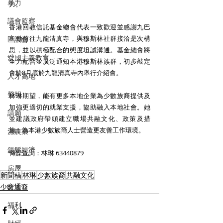
暴力
力。
議會監察
香港回教信託基金總會代表一致歡迎並感謝九巴
主動前往九龍清真寺，與穆斯林社群接洽是次構
區議會
思，並以積極配合的態度坦誠溝通。基金總會將
愛國主義教育
全力配合並廣泛通知本港穆斯林族群，初步敲定
會於8月底於九龍清真寺內舉行介紹會。
人才高地
聲明
林琳期望，能有更多本地企業為少數族裔提供及
加強更適切的就業支援，協助融入本地社會。她
請願
並建議政府帶頭建立職場共融文化、政策及措
施，為本港少數族裔人士營造更友善工作環境。
漁農業
銀髮經濟
傳媒查詢：林琳 63440879 
房屋
新聞稿
林琳
少數族裔
共融文化
交通
少數族裔
福利