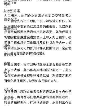
施政報告
合作。
財政預算案
九巴表示，他們作為香港的主要公交營運者之
圓桌會議
一，願意先行出主動的一步，加強雙方合作，並
認同開闢少數族裔就業道路的重要性。九巴亦表
政策倡議
示願意積極配合族裔特定宗教需要，為他們提供
民建聯報告及建議書
相應安排，歡迎不同族群人士加入九巴團隊，公
司除了提供穩定工作環境及良好福利待遇外，並
調查
有明確且多元化的晉升階梯及技能培訓，定必能
為少數族裔職業選擇開闢新路。
新冠肺炎
選舉
宗教界選委、香港回教信託基金總會秘書長艾歷
斯先生表示，九巴作為本地知名企業之一，是次
義工
合作定必會備受穆斯林社群歡迎，期望雙方未來
民生
可細化夥伴關係，做到細水長流的協作。
立法會
香港族裔共融聯會秘書長利哲宏認為是次合作意
義非凡，將為香港社群共融作出重要的里程碑。
新聞稿
聯會將積極配合，打通溝通渠道，為計劃出心出