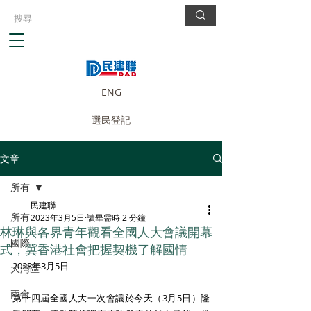
ENG
選民登記
文章
所有
民建聯
所有
2023年3月5日
讀畢需時 2 分鐘
林琳與各界青年觀看全國人大會議開幕
國際
式，冀香港社會把握契機了解國情
2023年3月5日
大灣區
兩會
第十四屆全國人大一次會議於今天（3月5日）隆