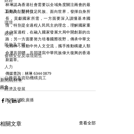
財經
林琳認為香港社會需要以全域角度關注兩會的最
工商及創新科技
新動向，堅持立足民族、面向世界，發揮自身所
長，貢獻國家所需，一方面要深入讀懂基本國
環境
情，特別是全過程人民民主的理念，理解國家重
大決策過程，在融入國家發展大局中開創新的出
政制
路；另一方面要努力培養國際視野，傳承中華文
民政及文體
化精神，推動中外人文交流，攜手推動構建人類
命運共同體，共同譜寫中華民族偉大復興的香港
食物安全及環境衛生
新篇章。
人力
傳媒查詢：林琳 6344 0879
公務員及資助機構員工
新聞稿
林琳
兩會
經濟及發展
資訊科技及廣播
相關文章
查看全部