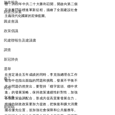
施政報告
標；2022年中共二十大勝利召開，開啟向第二個
百年奮鬥目標進軍新征程，描繪了全面建設社會
財政預算案
主義現代化國家的宏偉藍圖。
圓桌會議
政策倡議
民建聯報告及建議書
調查
新冠肺炎
選舉
在肯定過去五年成績的同時，李克強總理在工作
義工
報告中也指出面臨的問題和挑戰，發展不平衡不
充分問題仍然突出，要堅持「穩字當頭、穩中求
民生
進」的發展策略，保持政策連續性針對性，加強
立法會
各類政策協調配合，形成共促高質量發展合力，
積極的財政政策要加力提效，把恢復和擴大消費
新聞稿
擺在優先位置，並加強社會保障和公共服務等。