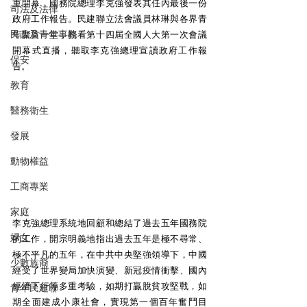
重開幕，國務院總理李克強發表其任內最後一份
司法及法律
政府工作報告。民建聯立法會議員林琳與各界青
民政及青年事務
年聚首一堂，觀看第十四屆全國人大第一次會議
開幕式直播，聽取李克強總理宣讀政府工作報
保安
告。
教育
醫務衛生
發展
動物權益
工商專業
家庭
李克強總理系統地回顧和總結了過去五年國務院
婦女
的工作，開宗明義地指出過去五年是極不尋常、
極不平凡的五年，在中共中央堅強領導下，中國
少數族裔
經受了世界變局加快演變、新冠疫情衝擊、國內
經濟下行等多重考驗，如期打贏脫貧攻堅戰，如
青年民建聯
期全面建成小康社會，實現第一個百年奮鬥目