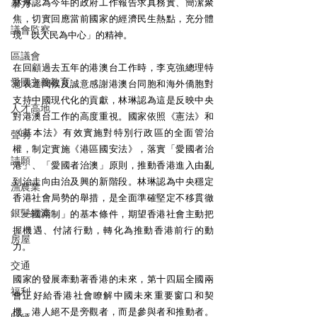
林琳認為今年的政府工作報告求真務實、簡潔聚
暴力
焦，切實回應當前國家的經濟民生熱點，充分體
議會監察
現「以人民為中心」的精神。
區議會
在回顧過去五年的港澳台工作時，李克強總理特
愛國主義教育
意表達問候及誠意感謝港澳台同胞和海外僑胞對
支持中國現代化的貢獻，林琳認為這是反映中央
人才高地
對港澳台工作的高度重視。國家依照《憲法》和
《基本法》有效實施對特別行政區的全面管治
聲明
權，制定實施《港區國安法》，落實「愛國者治
請願
港」、「愛國者治澳」原則，推動香港進入由亂
到治走向由治及興的新階段。林琳認為中央穩定
漁農業
香港社會局勢的舉措，是全面準確堅定不移貫徹
銀髮經濟
「一國兩制」的基本條件，期望香港社會主動把
握機遇、付諸行動，轉化為推動香港前行的動
房屋
力。
交通
國家的發展牽動著香港的未來，第十四屆全國兩
福利
會正好給香港社會瞭解中國未來重要窗口和契
機，港人絕不是旁觀者，而是參與者和推動者。