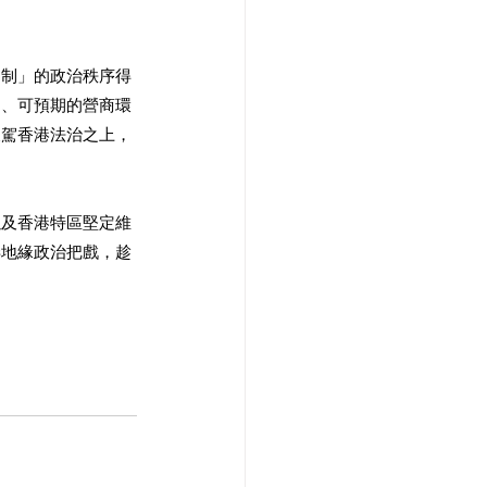
兩制」的政治秩序得
定、可預期的營商環
凌駕香港法治之上，
以及香港特區堅定維
弄地緣政治把戲，趁