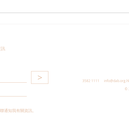
林琳議員斥責美方無理延長對
民建
香港的“國家緊急狀態”
港 
資訊
>
3582 1111
info@dab.org.h
© 
聯通知我有關資訊。