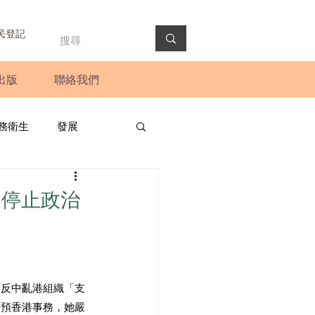
民登記
出版
聯絡我們
務衛生
發展
政預算案
圓桌會議
家停止政治
法會
新聞稿
為反中亂港組織「支
干預香港事務，她嚴