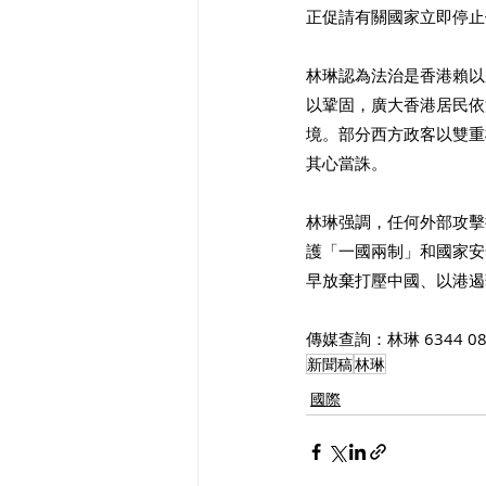
正促請有關國家立即停止
林琳認為法治是香港賴以
以鞏固，廣大香港居民依
境。部分西方政客以雙重
其心當誅。
林琳强調，任何外部攻擊
護「一國兩制」和國家安
早放棄打壓中國、以港遏
傳媒查詢：林琳 6344 08
新聞稿
林琳
國際