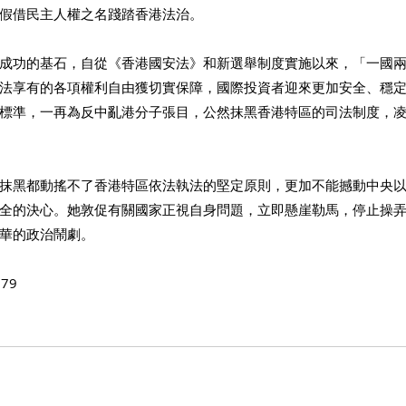
假借民主人權之名踐踏香港法治。
成功的基石，自從《香港國安法》和新選舉制度實施以來，「一國
法享有的各項權利自由獲切實保障，國際投資者迎來更加安全、穩
標準，一再為反中亂港分子張目，公然抹黑香港特區的司法制度，
抹黑都動搖不了香港特區依法執法的堅定原則，更加不能撼動中央
全的決心。她敦促有關國家正視自身問題，立即懸崖勒馬，停止操
華的政治鬧劇。
79