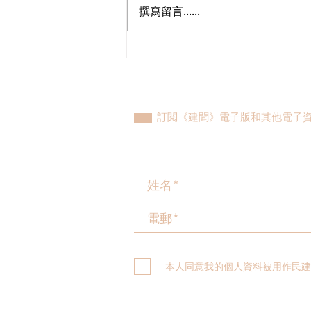
撰寫留言......
歡迎國際統一私法協會在香港
設聯絡辦公室
訂閱《建聞》電子版和其他電子
本人同意我的個人資料被用作民建