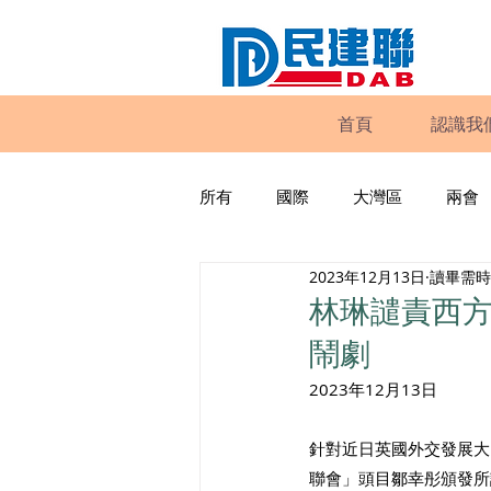
首頁
認識我
所有
國際
大灣區
兩會
2023年12月13日
讀畢需時 
動物權益
工商專業
家
林琳譴責西
鬧劇
政策倡議
民建聯報告及建議
2023年12月13日
針對近日英國外交發展大
暴力
議會監察
區議會
聯會」頭目鄒幸彤頒發所