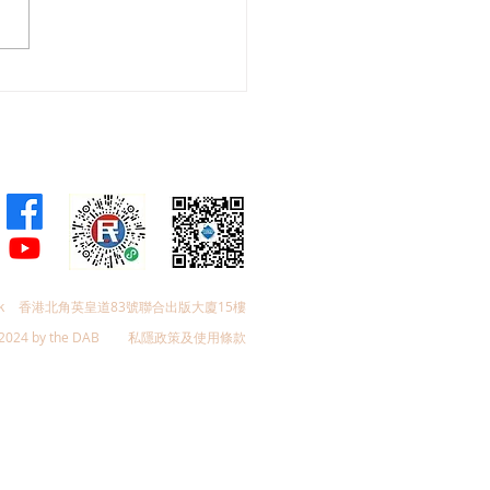
聯屯門支部舉辦「中國香
- 法國柔道運動交流日」
k
香港北角英皇道83號聯合出版大廈15樓
2024 by the DAB
私隱政策及使用條款