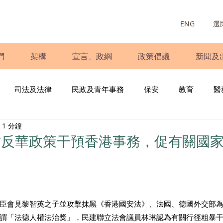
ENG
選
們
架構
宣言、政綱
政策倡議
新聞及
司法及法律
民政及青年事務
保安
教育
醫
1 分鐘
庭
婦女
少數族裔
青年民建聯
施政報告
財
方反華政策干預香港事務，促有關國
書
調查
新冠肺炎
選舉
義工
民生
立
臣會見黎智英之子並攻擊抹黑《香港國安法》、法國、德國外交部
謂「法德人權法治獎」，民建聯立法會議員林琳認為有關行徑粗暴