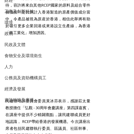
財經
待，容許將來自其他RCEP國家的原料及組合零件
工商及創新科技
價值按一定比例計入香港製造的原產價值成分當
中，令產品被視為原産於香港，相信此舉將有助
環境
於吸引更多企業回港或來港設立生產線，為香港
「再工業化」增加誘因。
政制
民政及文體
食物安全及環境衛生
人力
公務員及資助機構員工
經濟及發展
資訊科技及廣播
民建聯培訓委員會委員黃冰芬表示，感謝莊太量
教授擔任「弘觀 - 30周年會慶講座」第四課嘉賓，
在講座中提供不少精闢觀點，讓民建聯成員更好
地認識， RCEP帶給香港的發展機遇。今次講座出
席者包括民建聯執行委員、區議員、社區幹事、