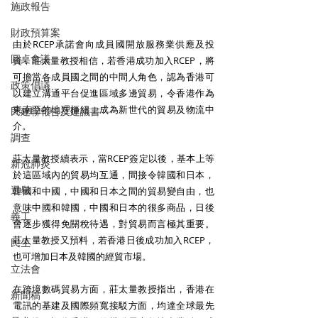
施政報告
財政預算案
由於RCEP承諾會向成員國開放服務業供應及投
圓桌會議
資，莊太量教授相信，若香港成功加入RCEP，將
可擔當各成員國之間的中間人角色，認為香港可
政策倡議
以建立溝通平台促進區域多邊貿易，令香港作為
東南亞的地理樞紐，成為新世代的貿易及物流中
民建聯報告及建議書
介。
調查
莊太量教授續表示，當RCEP簽定以後，基本上等
新冠肺炎
於這區域內的貿易均互通，間接令韓國和日本，
選舉
韓國和中國，中國和日本之間的貿易變自由，也
意味中國和韓國，中國和日本的很多商品，日後
義工
會逐步獲得免關稅待遇，對貿易而言極其重要。
莊太量教授又預料，若香港日後成功加入RCEP，
民生
也可增加日本及韓國的經貿市場。
立法會
在跨境數碼貿易方面，莊太量教授指出，香港在
新聞稿
電訊的基建及國際頻寬接駁方面，均達全球最先