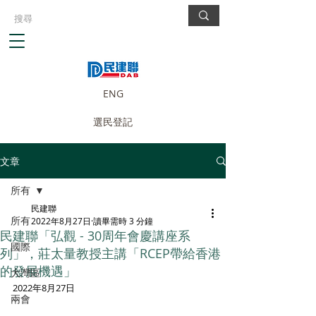
ENG
選民登記
文章
所有
民建聯
所有
2022年8月27日
讀畢需時 3 分鐘
民建聯「弘觀 - 30周年會慶講座系
國際
列」，莊太量教授主講「RCEP帶給香港
的發展機遇」
大灣區
2022年8月27日 
兩會