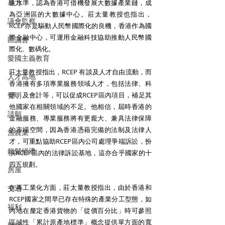
暴力
進水準，認為香港可借機發展大數據產業鏈，成
為亞洲區的大數據中心。莊太量教授也指出，
議會監察
RCEP亦是驅動人民幣國際化的良機，香港作為國
際金融中心，可運用金融科技協助推動人民幣國
區議會
際化、數碼化。
愛國主義教育
莊太量教授指出，RCEP 有談及人才自由流動，而
人才高地
香港擁有多項專業服務領域人才，包括法律、科
聲明
研、及會計等，可以促成RCEP區內項目，補足其
他國家在相關領域的不足。他相信，屆時香港的
請願
金融服務、專業服務將有更龐大、兼具法律保障
的市場空間，因為香港憑藉完備的法制及法律人
漁農業
才，可重點協助RCEP區內公司處理爭端訴訟，扮
銀髮經濟
演RCEP區內的法律訴訟基地，這亦合乎國家的十
四五規劃。
房屋
在再工業化方面，莊太量教授指出，由於香港和
交通
RCEP國家之間早已存在特殊的產業分工型態，如
福利
內地在釐定香港貨物的「從價百分比」時可參照
區域性「累計原產地標準」概念提供單方面的寬