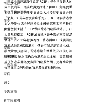
「區域全面經濟夥伴協定 RCEP」是全世界最大的
司法及法律
自由貿易區。為讓成員更好地了解RCEP對經貿重
民政及青年事務
要性，民建聯培訓委員會及人才發展委員會合辦
「弘觀 - 30周年會慶講座系列」，今日邀請香港中
保安
文大學劉佐德全球經濟及金融研究所常務所長莊
太量教授主講「RCEP帶給香港的發展機遇」。莊
教育
太量教授指出，RCEP成員國均是香港的重要貿易
醫務衛生
夥伴，以2019年數據為例，香港與RCEP成員國的
貿易總額近6萬億港元，佔香港貿易總額達七成。
發展
莊太量教授認同，香港應該主動爭取及相信可加
動物權益
入RCEP，認為能夠為香港產品及金融、專業服務
等優勢產業開拓更廣闊的發展空間，更有助鞏固
工商專業
香港在泛亞洲地區的貿易及投資樞紐地位。
家庭
婦女
少數族裔
青年民建聯