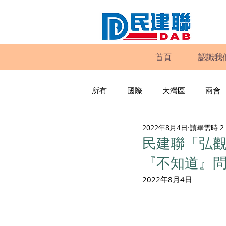
首頁
認識我
所有
國際
大灣區
兩會
2022年8月4日
讀畢需時 2
動物權益
工商專業
家
民建聯「弘觀
『不知道』
政策倡議
民建聯報告及建議
2022年8月4日 
暴力
議會監察
區議會