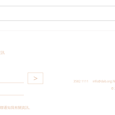
民建聯提交《完善香港的性罪
香港
行法例》諮詢文件意見書
馬來
動低
實合
資訊
>
3582 1111
info@dab.org.h
© 
聯通知我有關資訊。