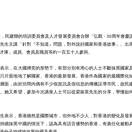
慶，民建聯的培訓委員會及人才發展委員會合辦「弘觀 - 30周年會
英先生主講「針對『不知道』問題，對外說好國家和香港故事」。出
才庫」成員、會員及職員等約一百五十人參與。 
時表示，在大國搏奕的形勢下，有部分別有用心的人士不斷抹黑國家
，只片面地地了解國家、香港的最新發展。香港作為國家的最國際化
地層面，由於坊間內偶有不少假資訊及假信息的傳播誤導市民，故民
事。她又希望，參加今次講座人士可以從梁振英先生的分享，學懂如
先生表示，香港雖然是國際城市，但外地不少人，對香港的變化及發
力持續抹黑中國的情況下，認為具有語言優勢的香港，有責任化被動
港份子持續地抹黑中國及香港。 