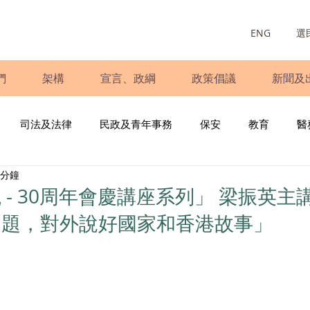
ENG
選
們
架構
宣言、政綱
政策倡議
新聞及
司法及法律
民政及青年事務
保安
教育
醫
 分鐘
庭
婦女
少數族裔
青年民建聯
施政報告
財
 - 30周年會慶講座系列」 梁振英主
問題，對外說好國家和香港故事」
書
調查
新冠肺炎
選舉
義工
民生
立