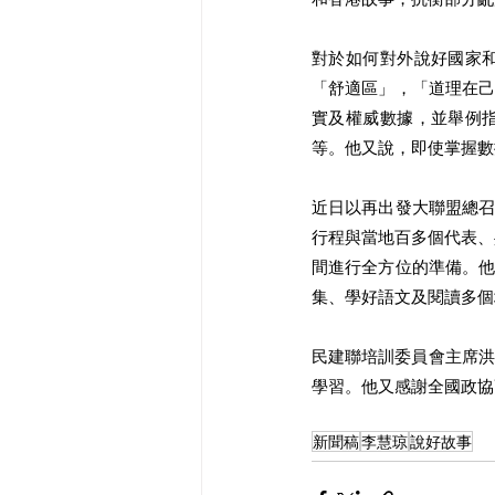
對於如何對外說好國家
「舒適區」，「道理在
實及權威數據，並舉例指
等。他又說，即使掌握數
近日以再出發大聯盟總
行程與當地百多個代表、
間進行全方位的準備。
集、學好語文及閱讀多個
民建聯培訓委員會主席洪
學習。他又感謝全國政協
新聞稿
李慧琼
說好故事