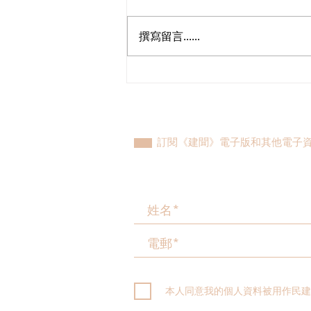
撰寫留言......
港區人大代表團赴皖首日考
察，重溫渡江戰役精神，領略
科技創新成果
訂閱《建聞》電子版和其他電子
本人同意我的個人資料被用作民建