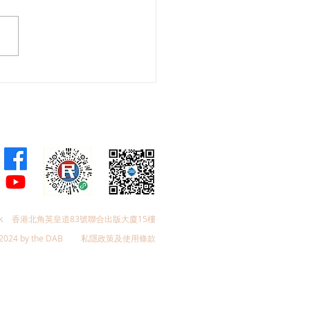
首個低空經濟代表團出訪
西亞及印尼，葛珮帆盼推
空經濟國際產業交流與務
作
k
香港北角英皇道83號聯合出版大廈15樓
2024 by the DAB
私隱政策及使用條款