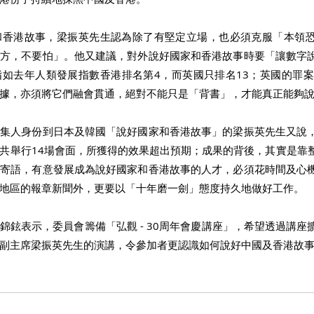
和香港故事，梁振英先生認為除了有堅定立場，也必須克服「本領
己方，不要怕」。他又建議，對外說好國家和香港故事時要「讓數字
如去年人類發展指數香港排名第4，而英國只排名13；英國的罪案
據，亦須將它們融會貫通，絕對不能只是「背書」，才能真正能夠說
召集人身份到日本及韓國「說好國家和香港故事」的梁振英先生又說
共舉行14場會面，所獲得的效果超出預期；成果的背後，其實是靠
他寄語，有意發展成為說好國家和香港故事的人才，必須花時間及心
地區的報章新聞外，更要以「十年磨一劍」態度持久地做好工作。 
錦鉉表示，委員會籌備「弘觀 - 30周年會慶講座」，希望透過講座
副主席梁振英先生的演講，令參加者更認識如何說好中國及香港故事