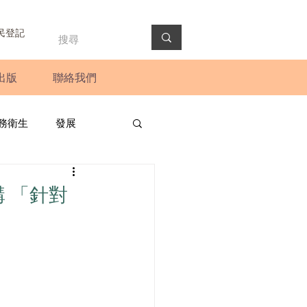
民登記
出版
聯絡我們
務衛生
發展
政預算案
圓桌會議
講 「針對
法會
新聞稿