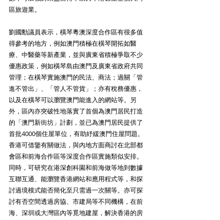
區旅遊業。
劉國勳議員表示，橫琴粵澳深度合作區有很多值
得參考的地方，例如澳門積極在橫琴開拓如醫
療、中醫藥等新產業，並與廣東省積極爭取不少
優惠政策，例如橫琴島由澳門及廣東省政府共同
管理；在橫琴實施澳門的民法、商法；過關「管
進不管出」、「管人不管貨」；亦有稅務優惠，
以及在橫琴可以瀏覽澳門能進入的網站等。另
外，區內亦突破性地落實了首個為澳門居民打造
的「澳門新街坊」計劃，並已為澳門居民提供了
首批4000個住屋單位，有助紓緩澳門住屋問題。
香港可借鑒有關做法，與內地方面商討在北部都
會區和前海合作區等深度合作區實施類似安排。
同時，可研究在港深創科園和前海做等地到數據
互聯互通、能瀏覽香港網站和應用程式等，和探
討過境模式能否簡化至只需過一次關等。亦可探
討有否空間透過房協、市建局等不同機構，在前
海、深圳或大灣區內等覓地建屋，解決香港的房