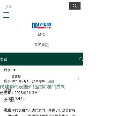
ENG
選民登記
文章
所有
民建聯
所有
2023年2月1日
讀畢需時 3 分鐘
民建聯代表團介紹訪問澳門成果
國際
已更新：
2023年2月3日
2023年2月1日
大灣區
兩會
民建聯代表團昨天訪問澳門，拜會了行政長官賀