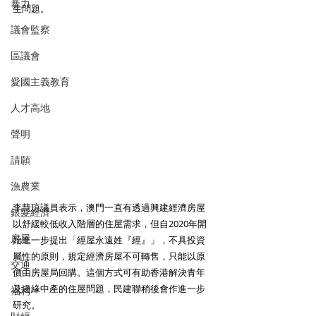
暴力
生問題。
議會監察
區議會
愛國主義教育
人才高地
聲明
請願
漁農業
李慧琼議員表示，澳門一直有透過興建經濟房屋
銀髮經濟
以舒緩較低收入階層的住屋需求，但自2020年開
房屋
始進一步提出「經屋永遠姓『經』」，不具投資
屬性的原則，規定經濟房屋不可轉售，只能以原
交通
價由房屋局回購。這個方式可有助香港解決青年
及邊緣中產的住屋問題，民建聯稍後會作進一步
福利
研究。