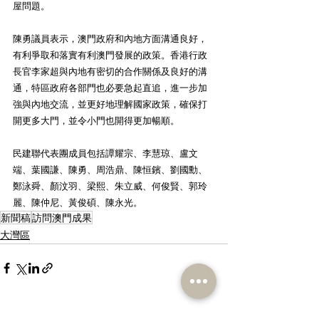
屋問題。
陳勇議員表示，澳門政府和內地方面溝通良好，
有利爭取和落實有利澳門發展的政策。香港行政
長官李家超與內地有密切的合作關係及良好的溝
通，特區政府各部門也必要急起直追，進一步加
強與內地交流，並更好地理解國家政策，確保打
開更多大門，並令小門也開得更加暢順。
民建聯代表團成員包括譚耀宗、李慧琼、盧文
端、葉國謙、陳勇、周浩鼎、陳恒鑌、劉國勳、
鄭泳舜、顏汶羽、梁熙、朱立威、何俊賢、郭玲
麗、陳仲尼、黃俊碩、陳永光。
新聞稿
訪問澳門成果
大灣區