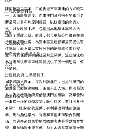
財經
陳恒鑌議員表示，目前香港市區重建的方式較單
工商及創新科技
一，因而影響進度。而由澳門政府擁有的都市更
環境
新公司以非牟利原則經營，以較靈活的出資方
式，以及政策手段，包括提高地積比率等方法，
政制
加速了重建步伐。而且，都市更新公司會在整個
片區建設暫住房，為受市區重建影響居民提供暫
民政及文體
住單位，而不是以零碎分散的房屋單位進行安
食物安全及環境衛生
置，有利保留原有的社區鄰里關係。這些做法都
為香港加快市區重建速度提供了另一個思路，值
人力
得借鏡。
公務員及資助機構員工
周浩鼎議員表示，這次拜訪澳門，已見到澳門的
經濟及發展
旅遊業已經恢復暢旺，市面人山人海。周浩鼎認
為，香港特區政府應借鑒澳門的經驗，及早發動
資訊科技及廣播
一浪接一浪的宣傳攻勢，吸引旅客，並且可多作
有關 "一程多站"的宣傳，有利港澳兩地的旅遊
業。周浩鼎也指出，香港和東盟正加緊合作關
係，而過去來自東盟的國際旅客也是重點旅客客
源，可加強對東盟宣傳，助力本港甚至整個大灣