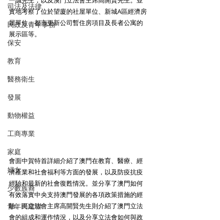
一誠先生，以及澳門立法會主席高開賢先生。並
司法及法律
實地考察了位於望廈的社屋單位、新城A區經濟房
屋單位、都市更新公司暫住房項目及長者公寓的
民政及青年事務
展示區等。
保安
教育
醫務衛生
發展
動物權益
工商專業
家庭
會面中賀特首詳細介紹了澳門在教育、醫療、經
婦女
濟產業和社會福利等方面的發展，以及防疫抗疫
經驗和最新的社會復甦情況。並分享了澳門如何
少數族裔
有效落實中央支持澳門發展的各項政策措施的經
青年民建聯
驗。而立法會主席高開賢先生則介紹了澳門立法
會的組成和運作情況，以及分享立法會如何與政