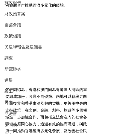
施政報告
府協商合作推動經濟多元化的經驗。
財政預算案
圓桌會議
政策倡議
民建聯報告及建議書
調查
新冠肺炎
選舉
代表團認為，香港和澳門同為粵港澳大灣區的重
義工
要組成部份，各具不同優勢。兩地可以藉著走向
民生
全面復常和香港由治及興的契機，更善用中央的
支持政策，在文創、金融、創科、旅遊等多個領
立法會
域進一步加強合作。而包括立法會在內的社會各
界，亦應同心協力，透過有效的協商溝通，與政
新聞稿
府一同推動香港經濟多元化發展，及改善社會民