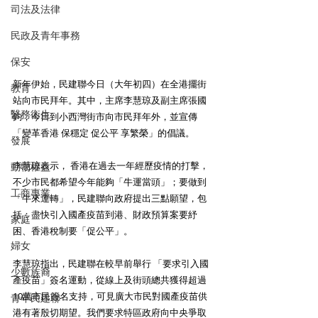
司法及法律
民政及青年事務
保安
新年伊始，民建聯今日（大年初四）在全港擺街
教育
站向市民拜年。其中，主席李慧琼及副主席張國
醫務衛生
鈞，今日到小西灣街市向市民拜年外，並宣傳
「變革香港 保穩定 促公平 享繁榮」的倡議。
發展
李慧琼表示， 香港在過去一年經歷疫情的打擊，
動物權益
不少市民都希望今年能夠「牛運當頭」；要做到
工商專業
「牛來運轉」，民建聯向政府提出三點願望，包
括：盡快引入國產疫苗到港、財政預算案要紓
家庭
困、香港稅制要「促公平」。
婦女
李慧琼指出，民建聯在較早前舉行 「要求引入國
少數族裔
產疫苗」簽名運動，從線上及街頭總共獲得超過
10萬市民簽名支持，可見廣大市民對國產疫苗供
青年民建聯
港有著殷切期望。我們要求特區政府向中央爭取