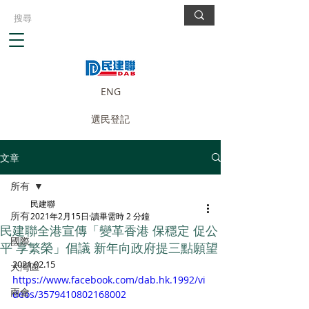
ENG
選民登記
文章
所有
民建聯
所有
2021年2月15日
讀畢需時 2 分鐘
民建聯全港宣傳「變革香港 保穩定 促公
國際
平 享繁榮」倡議 新年向政府提三點願望
2021.02.15
大灣區
https://www.facebook.com/dab.hk.1992/vi
兩會
deos/3579410802168002