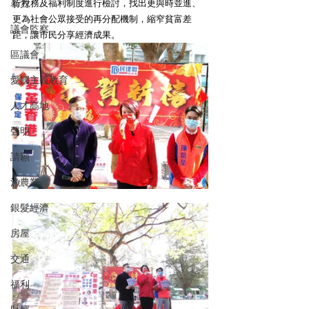
行稅務及福利制度進行檢討，找出更與時並進、
暴力
更為社會公眾接受的再分配機制，縮窄貧富差
議會監察
距，讓市民分享經濟成果。
區議會
愛國主義教育
人才高地
聲明
請願
漁農業
銀髮經濟
房屋
交通
福利