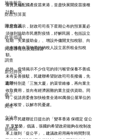
施政報告
落實及編配國產疫苗來港，並盡快展開疫苗接種
計劃。
財政預算案
圓桌會議
李慧琼表示，財政司司長下星期公布的預算案必
須做到協助市民應對疫情，紓解民困，包括設立
政策倡議
短期「失業援助金」、增設外傭開支扣稅額、向
沒有擁有自置物業的納稅人設立居所租金扣稅
民建聯報告及建議書
額。
調查
此外，疫情揭示不少住宅的排污喉管保養不善或
新冠肺炎
未有妥善接駁，民建聯希望財政司司長撥備，先
選舉
處理特別是「三無大廈」的渠管維修，再向業主
收取費用，並向有經濟困難的業主提供資助。同
義工
時，促請房委會加快檢查全港80萬個公屋單位的
排水喉管，以解市民憂慮。
民生
立法會
此外，民建聯近日提出的「變革香港 保穩定 促公
平 享繁榮」倡議，張國鈞希望政府能夠在稅制改
新聞稿
革上做到「促公平」，建議政府用兩年時間對現