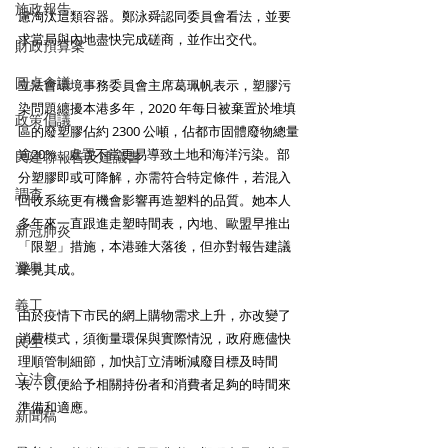
施政報告
慮淘汰這類容器。鄭泳舜認同委員會看法，並要
求當局與內地盡快完成磋商，並作出交代。
財政預算案
圓桌會議
立法會環境事務委員會主席葛珮帆表示，塑膠污
染問題纏擾本港多年，2020 年每日被棄置於堆填
政策倡議
區的廢塑膠佔約 2300 公噸，佔都市固體廢物總量
逾20%，處置不當更易導致土地和海洋污染。部
民建聯報告及建議書
分塑膠即或可降解，亦需符合特定條件，若混入
調查
回收系統更有機會影響再造塑料的品質。她本人
多年來一直跟進走塑時間表，內地、歐盟早推出
新冠肺炎
「限塑」措施，本港雖大落後，但亦對報告建議
選舉
樂見其成。
義工
由於疫情下市民的網上購物需求上升，亦改變了
消費模式，須衡量環保與實際情況，政府應儘快
民生
理順管制細節，加快訂立清晰減廢目標及時間
立法會
表，以便給予相關持份者和消費者足夠的時間來
準備和適應。
新聞稿