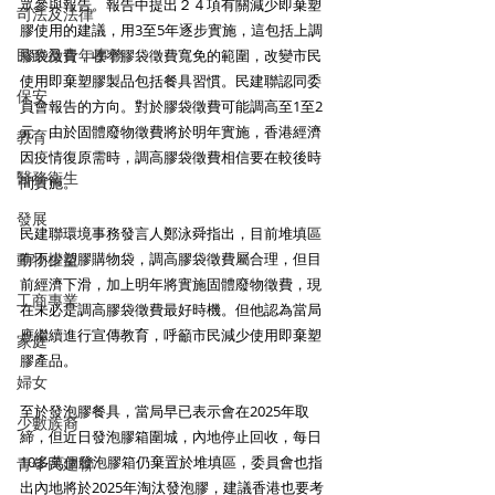
眾參與報告。報告中提出２４項有關減少即棄塑
司法及法律
膠使用的建議，用3至5年逐步實施，這包括上調
民政及青年事務
膠袋徵費，收窄膠袋徵費寬免的範圍，改變市民
使用即棄塑膠製品包括餐具習慣。民建聯認同委
保安
員會報告的方向。對於膠袋徵費可能調高至1至2
元，由於固體廢物徵費將於明年實施，香港經濟
教育
因疫情復原需時，調高膠袋徵費相信要在較後時
醫務衛生
間實施。
發展
民建聯環境事務發言人鄭泳舜指出，目前堆填區
動物權益
有不少塑膠購物袋，調高膠袋徵費屬合理，但目
前經濟下滑，加上明年將實施固體廢物徵費，現
工商專業
在未必是調高膠袋徵費最好時機。但他認為當局
應繼續進行宣傳教育，呼籲市民減少使用即棄塑
家庭
膠產品。
婦女
至於發泡膠餐具，當局早已表示會在2025年取
少數族裔
締，但近日發泡膠箱圍城，內地停止回收，每日
10多萬個發泡膠箱仍棄置於堆填區，委員會也指
青年民建聯
出內地將於2025年淘汰發泡膠，建議香港也要考