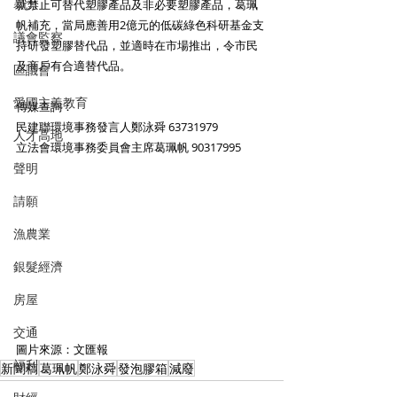
暴力
就禁止可替代塑膠產品及非必要塑膠產品，葛珮
帆補充，當局應善用2億元的低碳綠色科研基金支
議會監察
持研發塑膠替代品，並適時在市場推出，令市民
及商戶有合適替代品。
區議會
愛國主義教育
傳媒查詢：
民建聯環境事務發言人鄭泳舜 63731979
人才高地
立法會環境事務委員會主席葛珮帆 90317995
聲明
請願
漁農業
銀髮經濟
房屋
交通
圖片來源：文匯報
福利
新聞稿
葛珮帆
鄭泳舜
發泡膠箱
減廢