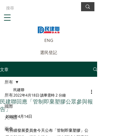
ENG
選民登記
文章
所有
民建聯
所有
2022年4月18日
讀畢需時 2 分鐘
民建聯回應「管制即棄塑膠公眾參與報
國際
告」
2022年4月14日
大灣區
兩會
可持續發展委員會今天公布「管制即棄塑膠」公