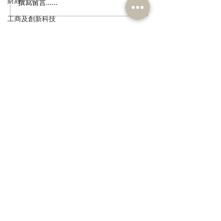
財經
撰寫留言......
民建聯回應政府就《商品
歡迎國際統一私
說明條例》展開公眾諮詢
香港設聯絡辦公
工商及創新科技
環境
政制
訂閱《建聞》電子版和其他電子
資訊
民政及文體
食物安全及環境衛生
人力
公務員及資助機構員工
>
經濟及發展
資訊科技及廣播
本人同意我的個人資料被用
作民建聯通知我有關資訊。