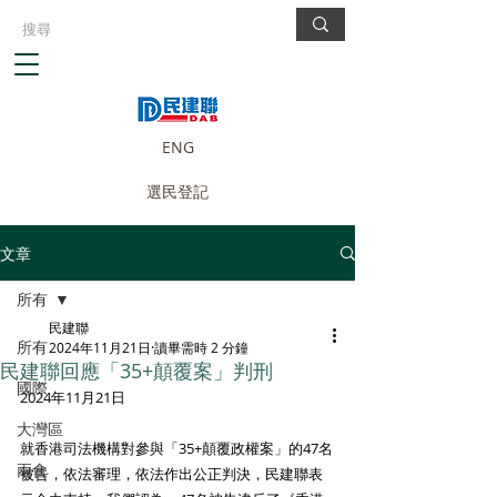
ENG
選民登記
文章
所有
民建聯
所有
2024年11月21日
讀畢需時 2 分鐘
民建聯回應「35+顛覆案」判刑
國際
2024年11月21日
大灣區
就香港司法機構對參與「35+顛覆政權案」的47名
兩會
被告，依法審理，依法作出公正判決，民建聯表