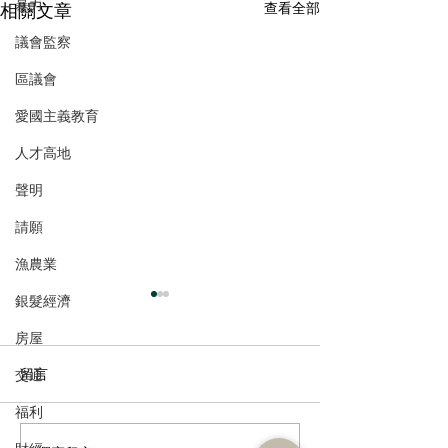
暴力
相關文章
查看全部
議會監察
區議會
愛國主義教育
人才高地
聲明
請願
漁農業
銀髮經濟
房屋
留言
交通
福利