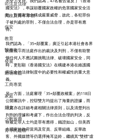
示全力支持。我們認為，47名被告違反了《香港
司法及法律
國安法》，串謀顛覆國家政權的危害國家安全活
動，對國家安全構成嚴重威脅，故此，各犯罪份
民政及青年事務
子被判處的罪刑，不僅合法合理，亦是罪有應
保安
得。
教育
我們認為，「35+顛覆案」廣泛引起本港社會各界
醫務衛生
的重視，而法庭作出的裁決及判刑，不僅有助警
惕任何人不應試圖挑戰法律、破壞國家安全，同
發展
時，更彰顯《香港國安法》在構建本港在維護國
家安全的法律制度中的必要性和權威性的重大意
動物權益
義。
工商專業
另一方面，法庭審理「35+顛覆政權案」的118日
家庭
公開審訊中，控辯雙方均提出了海量的證據，而
婦女
法庭亦在詳細考慮相關法律原則，以及清楚列出
判刑的理據和考慮下，作出合法合理的判決，反
少數族裔
映被定罪人士均是罪有應得，鐵證如山，但美西
方國家的政府當局及官員、反華組織、反華政
青年民建聯
客、外國媒體等仍選擇掩耳盜鈴，繼續其“雙標”虛