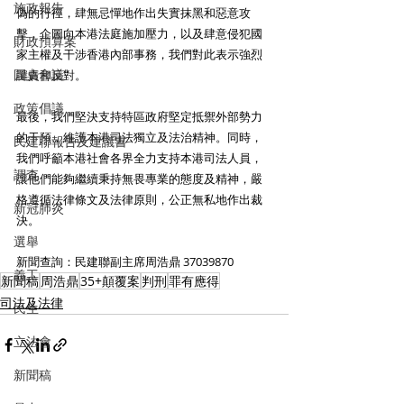
施政報告
偽的行徑，肆無忌憚地作出失實抹黑和惡意攻
擊，企圖向本港法庭施加壓力，以及肆意侵犯國
財政預算案
家主權及干涉香港內部事務，我們對此表示強烈
圓桌會議
譴責和反對。
政策倡議
最後，我們堅決支持特區政府堅定抵禦外部勢力
的干預，維護本港司法獨立及法治精神。同時，
民建聯報告及建議書
我們呼籲本港社會各界全力支持本港司法人員，
調查
讓他們能夠繼續秉持無畏專業的態度及精神，嚴
格遵循法律條文及法律原則，公正無私地作出裁
新冠肺炎
決。
選舉
新聞查詢：民建聯副主席周浩鼎 37039870
義工
新聞稿
周浩鼎
35+顛覆案
判刑
罪有應得
司法及法律
民生
立法會
新聞稿